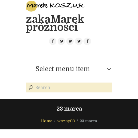
zakaMarek
próżności
Select menu item
23 marca
Home
wozny03
23 marca