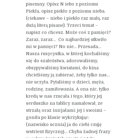
pisemny. Opisz N iebo z poziomu
Piekła, opisz piekło z poziomu nieba.
(ciekawe – niebo i piekło raz małą, raz
dużą literą pisane). Trzeci temat –
napisz co chcesz. Może coś z pamięci?
Zaraz, zaraz… Co najbardziej utkwiło
mi w pamięci? No nie… Przesada…
Nasza rusycystka, w której kochaliśmy
się do szaleństwa, adorowaliśmy,
obsypywaliśmy kwiatami, do kina
chcieliśmy ją zabierać, żeby tylko nas…
nie uczyła. Pytaliśmy o dzieci, męża,
rodzinę, zamiłowania. A ona nic, tylko
kredą w nas rzucała i tego, który jej
serduszko na tablicy namalował, ze
strzałą oraz inicjałami: jej i swoimi –
goniła po klasie wykrzykując:
(nazwisko ucznia) ja do ciebi czuję
wstrient fizycznyj… Chyba żadnej frazy