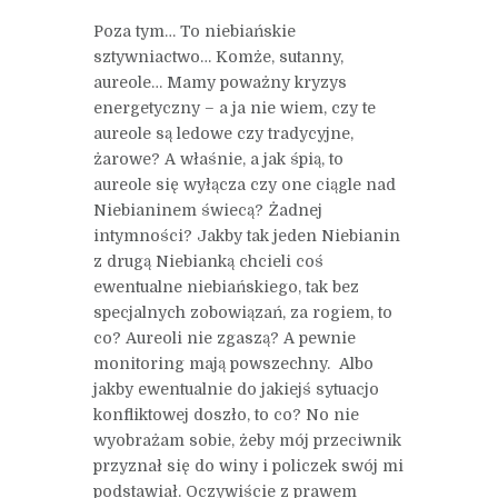
Poza tym… To niebiańskie
sztywniactwo… Komże, sutanny,
aureole… Mamy poważny kryzys
energetyczny – a ja nie wiem, czy te
aureole są ledowe czy tradycyjne,
żarowe? A właśnie, a jak śpią, to
aureole się wyłącza czy one ciągle nad
Niebianinem świecą? Żadnej
intymności? Jakby tak jeden Niebianin
z drugą Niebianką chcieli coś
ewentualne niebiańskiego, tak bez
specjalnych zobowiązań, za rogiem, to
co? Aureoli nie zgaszą? A pewnie
monitoring mają powszechny. Albo
jakby ewentualnie do jakiejś sytuacjo
konfliktowej doszło, to co? No nie
wyobrażam sobie, żeby mój przeciwnik
przyznał się do winy i policzek swój mi
podstawiał. Oczywiście z prawem