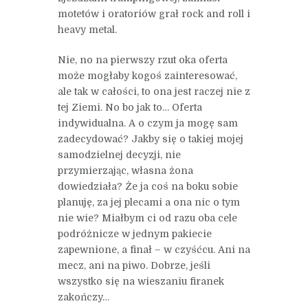
motetów i oratoriów grał rock and roll i
heavy metal.
Nie, no na pierwszy rzut oka oferta
może mogłaby kogoś zainteresować,
ale tak w całości, to ona jest raczej nie z
tej Ziemi. No bo jak to… Oferta
indywidualna. A o czym ja mogę sam
zadecydować? Jakby się o takiej mojej
samodzielnej decyzji, nie
przymierzając, własna żona
dowiedziała? Że ja coś na boku sobie
planuję, za jej plecami a ona nic o tym
nie wie? Miałbym ci od razu oba cele
podróżnicze w jednym pakiecie
zapewnione, a finał – w czyśćcu. Ani na
mecz, ani na piwo. Dobrze, jeśli
wszystko się na wieszaniu firanek
zakończy…