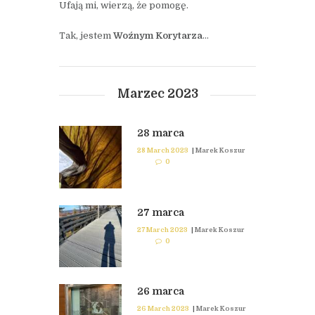
Ufają mi, wierzą, że pomogę.
Tak, jestem
Woźnym Korytarza
…
Marzec 2023
28 marca
28 March 2023
|
Marek Koszur
0
27 marca
27 March 2023
|
Marek Koszur
0
26 marca
26 March 2023
|
Marek Koszur