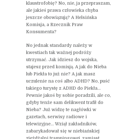
klaustrofobię? No, nie, ja przepraszam,
ale jakieś prawa człowieka chyba
jeszcze obowiązują? A Helsińska
Komisja, a Rzecznik Praw
Konsumenta?
No jednak standardy należy w
kwestiach tak ważnej podróży
utrzymać. Jak idziesz do wojska,
stajesz przed komisją. A jak do Nieba
lub Piekła to już nie? A jak masz
uczulenie na coś albo ADHD? No, puść
takiego turystę z ADHD do Piekła…
Pewnie jakoś by sobie poradzili, ale co,
gdyby tenże sam delikwent trafił do
Nieba? Już widzę te nagłówki w
gazetach, serwisy radiowe i
telewizyjne… Wziął zakładników,
zabarykadował się w niebiańskiej
zjeżdżalni trampingowej, zamiast