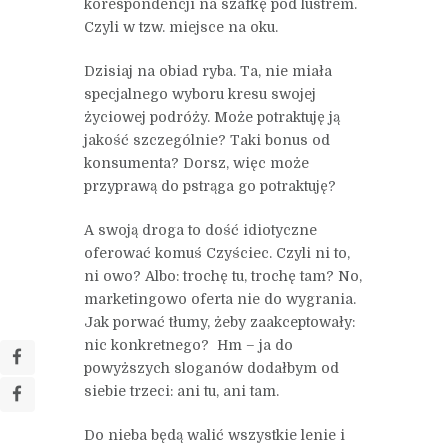
korespondencji na szafkę pod lustrem.
Czyli w tzw. miejsce na oku.
Dzisiaj na obiad ryba. Ta, nie miała
specjalnego wyboru kresu swojej
życiowej podróży. Może potraktuję ją
jakość szczególnie? Taki bonus od
konsumenta? Dorsz, więc może
przyprawą do pstrąga go potraktuję?
A swoją droga to dość idiotyczne
oferować komuś Czyściec. Czyli ni to,
ni owo? Albo: trochę tu, trochę tam? No,
marketingowo oferta nie do wygrania.
Jak porwać tłumy, żeby zaakceptowały:
nic konkretnego? Hm – ja do
powyższych sloganów dodałbym od
siebie trzeci: ani tu, ani tam.
Do nieba będą walić wszystkie lenie i