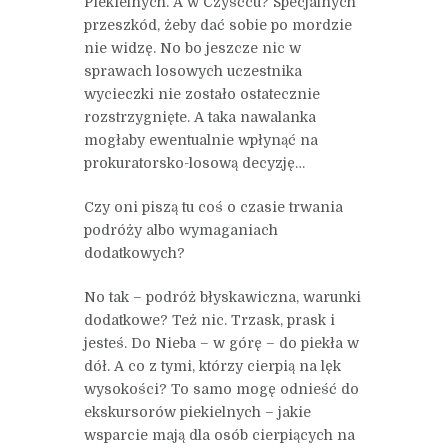
Piekielnych. A w Czyśćcu? Specjalnych
przeszkód, żeby dać sobie po mordzie
nie widzę. No bo jeszcze nic w
sprawach losowych uczestnika
wycieczki nie zostało ostatecznie
rozstrzygnięte. A taka nawalanka
mogłaby ewentualnie wpłynąć na
prokuratorsko-losową decyzję…
Czy oni piszą tu coś o czasie trwania
podróży albo wymaganiach
dodatkowych?
No tak – podróż błyskawiczna, warunki
dodatkowe? Też nic. Trzask, prask i
jesteś. Do Nieba – w górę – do piekła w
dół. A co z tymi, którzy cierpią na lęk
wysokości? To samo mogę odnieść do
ekskursorów piekielnych – jakie
wsparcie mają dla osób cierpiących na