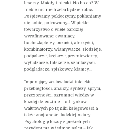
leserzy. Matoły i nieuki. No bo co? W
niebie nic nie trzeba będzie robić.
Pośpiewamy, poklęczymy, pokłaniamy
się sobie, pofruwamy… W piekle –
towarzystwo o wiele bardziej
wyrafinowane: cwaniacy,
hochsztaplerzy, oszuści, aferzyści,
kombinatorzy, włamywacze, złodzieje,
podpalacze, krętacze, przeniewiercy,
wyłudzacze, fałszerze, szantażyści,
podglądacze, spiskowcy, kłamcy…
Imponujący zestaw ludzi intelektu,
przebiegłości, analizy, syntezy, sprytu,
przezorności, ogromnej wiedzy w
każdej dziedzinie – od rynków
walutowych po tajniki księgowości a
także znajomości ludzkiej natury.
Psychologię każdy z piekielnych
rezydent ma w jednym palcu – jak