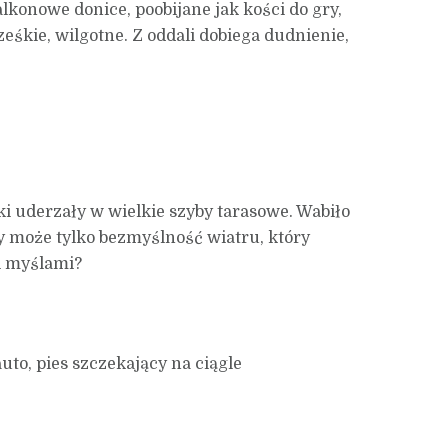
lkonowe donice, poobijane jak kości do gry,
ześkie, wilgotne. Z oddali dobiega dudnienie,
ki uderzały w wielkie szyby tarasowe. Wabiło
y może tylko bezmyślność wiatru, który
i myślami?
uto, pies szczekający na ciągle