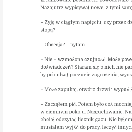
zrealizowane posunięcie powodowało, ż
Nazajutrz wypisywał nowe, z tymi sam
– Żyję w ciągłym napięciu, czy przez d
stopą?
– Obsesja? – pytam
– Nie – wzmożona czujność. Może powo
doświadczeń? Staram się o nich nie pa
by pobudzał poczucie zagrożenia, wyost
– Może zapukaj, otwórz drzwi i wypuś
– Zacząłem pić. Potem było coś mocnie
w ciemnym pokoju. Nasłuchiwanie. Najg
chciał odczytać licznik gazu. Nie byłem
musiałem wyjść do pracy, leczyć innych