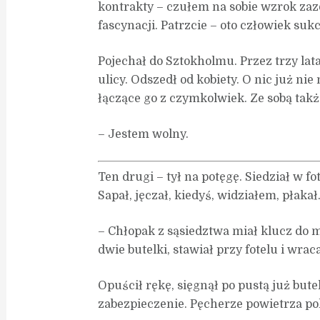
kontrakty – czułem na sobie wzrok zazd
fascynacji. Patrzcie – oto człowiek suk
Pojechał do Sztokholmu. Przez trzy lata
ulicy. Odszedł od kobiety. O nic już nie
łączące go z czymkolwiek. Ze sobą także
– Jestem wolny.
Ten drugi – tył na potęgę. Siedział w fot
Sapał, jęczał, kiedyś, widziałem, płakał
– Chłopak z sąsiedztwa miał klucz do 
dwie butelki, stawiał przy fotelu i wra
Opuścił rękę, sięgnął po pustą już bute
zabezpieczenie. Pęcherze powietrza pol