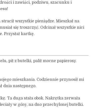
rości i zawiści, podziwu, szacunku i
cesu!
 stracił wszystkie pieniądze. Mieszkał na
 musiał się troszczyć. Odcinał wszystkie nici
. Przysłał kartkę.
elu, pił z butelki, palił mocne papierosy.
.
mojego mieszkania. Codziennie przynosił mi
cał dnia następnego.
lkę. Ta duga stała obok. Nakrętka zerwała
eciały w górę, na dno przechylonej butelki.