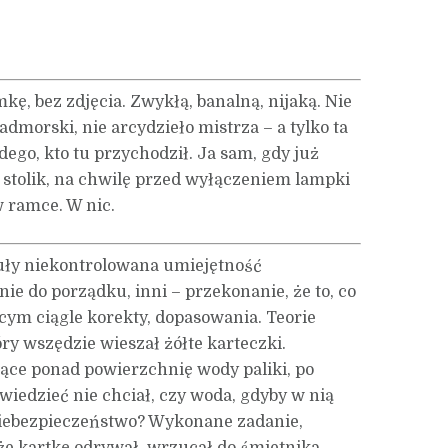
kę, bez zdjęcia. Zwykłą, banalną, nijaką. Nie
admorski, nie arcydzieło mistrza – a tylko ta
go, kto tu przychodził. Ja sam, gdy już
a stolik, na chwilę przed wyłączeniem lampki
w ramce. W nic.
uły niekontrolowana umiejętność
e do porządku, inni – przekonanie, że to, co
cym ciągle korekty, dopasowania. Teorie
y wszędzie wieszał żółte karteczki.
jące ponad powierzchnię wody paliki, po
 wiedzieć nie chciał, czy woda, gdyby w nią
 niebezpieczeństwo? Wykonane zadanie,