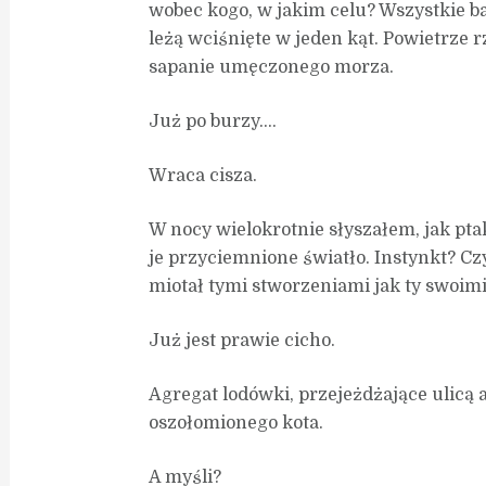
wobec kogo, w jakim celu? Wszystkie ba
leżą wciśnięte w jeden kąt. Powietrze r
sapanie umęczonego morza.
Już po burzy….
Wraca cisza.
W nocy wielokrotnie słyszałem, jak pta
je przyciemnione światło. Instynkt? Cz
miotał tymi stworzeniami jak ty swoim
Już jest prawie cicho.
Agregat lodówki, przejeżdżające ulicą a
oszołomionego kota.
A myśli?