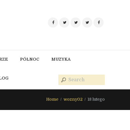
RZE
PÓŁNOC
MUZYKA
BLOG
Home
wozny02
18 lutego