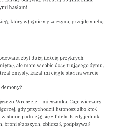
e kartkę odrywał, wrzucał do śmietnika.
ymi hasłami.
zień, który właśnie się zaczyna, przejdę suchą
dowana zbyt dużą ilością przykrych
miętać, ale mam w sobie dość trującego dymu,
rzał zmysły, kazał mi ciągle stać na warcie.
ć demony?
jszego. Wreszcie – mieszanka. Całe wieczory
orzej, gdy przychodził listonosz albo ktoś
 w stanie podnieść się z fotela. Kiedy jednak
, broni słabszych, obliczać, podpisywać