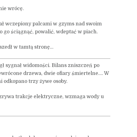
 nie wrócę.
siał wczepiony palcami w gzyms nad swoim
o go ściągnąć, powalić, wdeptać w piach.
szedł w tamtą stronę…
ł sygnał widomości. Bilans zniszczeń po
ewrócone drzewa, dwie ofiary śmiertelne…. W
mi odkopano trzy żywe osoby.
zrywa trakcje elektryczne, wzmaga wody u