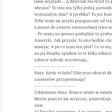
jakie wygląda…. A dzieciak ma brud za p
ubrana? To ona ma tylko jedną garson
wyleniałym lisie? A torebka? To już ko
Żeby wam się języki pozaparzały od te
Lament do świętej niemożebnej trwa od
– Po mszy na pewno podejdzie ta gruba
Ameryki. Jak przyśle, to ona będzie c
stawiać. A po co nam ten płot? Co to m
na jej działkę spadnie to te kilka rob
rabacie szkodę wyrównają…
———————————
Boże, kiedy to było? Dlaczego akurat dzi
zaświatów przypominają?
———————————
Odsłaniam okna. Słońce miało w ostatn
Morze jeszcze się wygraża, pomrukuje,
śnie.