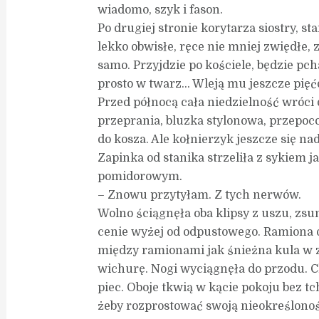
wiadomo, szyk i fason.
Po drugiej stronie korytarza siostry, s
lekko obwisłe, ręce nie mniej zwiędłe,
samo. Przyjdzie po kościele, będzie pc
prosto w twarz… Wleją mu jeszcze pięćd
Przed północą cała niedzielność wróci
przeprania, bluzka stylonowa, przepoco
do kosza. Ale kołnierzyk jeszcze się nad
Zapinka od stanika strzeliła z sykiem 
pomidorowym.
– Znowu przytyłam. Z tych nerwów.
Wolno ściągnęła oba klipsy z uszu, zsu
cenie wyżej od odpustowego. Ramiona o
między ramionami jak śnieżna kula w
wichurę. Nogi wyciągnęła do przodu. C
piec. Oboje tkwią w kącie pokoju bez t
żeby rozprostować swoją nieokreśloność