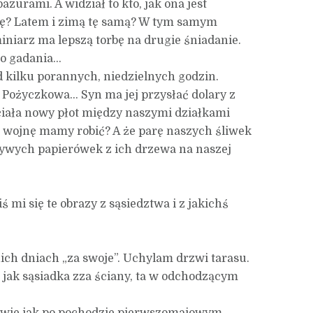
azurami. A widział to kto, jak ona jest
kę? Latem i zimą tę samą? W tym samym
miniarz ma lepszą torbę na drugie śniadanie.
go gadania…
 kilku porannych, niedzielnych godzin.
 Pożyczkowa… Syn ma jej przysłać dolary z
hciała nowy płot między naszymi działkami
y, wojnę mamy robić? A że parę naszych śliwek
aczywych papierówek z ich drzewa na naszej
ś mi się te obrazy z sąsiedztwa i z jakichś
ich dniach „za swoje”. Uchylam drzwi tarasu.
 jak sąsiadka zza ściany, ta w odchodzącym