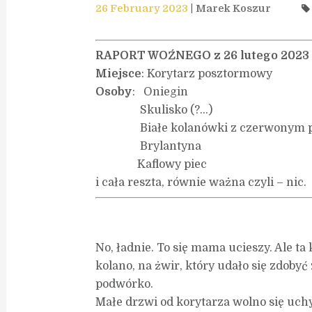
26 February 2023
Marek Koszur
RAPORT WOŹNEGO z 26 lutego 2023
Miejsce
: Korytarz posztormowy
Osoby
: Oniegin
Skulisko (?…)
Białe kolanówki z czerwonym 
Brylantyna
Kaflowy piec
i cała reszta, równie ważna czyli – nic.
No, ładnie. To się mama ucieszy. Ale t
kolano, na żwir, który udało się zdobyć
podwórko.
Małe drzwi od korytarza wolno się uchy