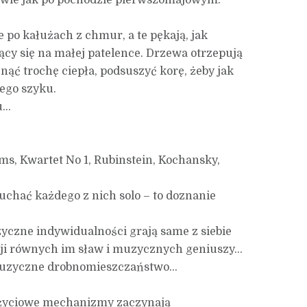
prawie jak po pochodzie pierwszomajowym.
 po kałużach z chmur, a te pękają, jak
ący się na małej patelence. Drzewa otrzepują
znąć trochę ciepła, podsuszyć korę, żeby jak
nego szyku.
su…
s, Kwartet No 1, Rubinstein, Kochansky,
uchać każdego z nich solo – to doznanie
yczne indywidualności grają same z siebie
tacji równych im sław i muzycznych geniuszy…
 Muzyczne drobnomieszczaństwo…
 życiowe mechanizmy zaczynają