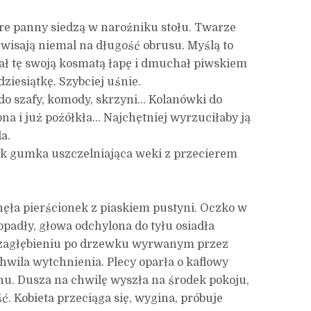
tare panny siedzą w narożniku stołu. Twarze
 zwisają niemal na długość obrusu. Myślą to
hał tę swoją kosmatą łapę i dmuchał piwskiem
ziesiątkę. Szybciej uśnie.
 do szafy, komody, skrzyni… Kolanówki do
na i już pożółkła… Najchętniej wyrzuciłaby ją
a.
jak gumka uszczelniająca weki z przecierem
nęła pierścionek z piaskiem pustyni. Oczko w
padły, głowa odchylona do tyłu osiadła
 zagłębieniu po drzewku wyrwanym przez
hwila wytchnienia. Plecy oparła o kaflowy
chu. Dusza na chwilę wyszła na środek pokoju,
. Kobieta przeciąga się, wygina, próbuje