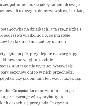
przedpołudnie ludzie jakby zmieniali swoje
rozmawiali o niczym, denerwowali się bardziej
a potańcówka na działkach, a ta rzeźniczka z
ak podeszwa wielkoluda. A co ma sobie
ców to i tak nie zmieściłaby na nich
ty cięte na pół, przyklejone do warg kipy,
h, klinowane w tyłku spodnie….
zecież nikt tego nie wyrzuci. Wstawi się
 parę sezonów chłop w nich przechodzi.
pepitka, czy jak oni tam ten wzór nazywają.
siuka. Co sąsiadka okno zamknie, on po
lku, przeczesuje włosy brylantyną
ich oczach się przegląda. Partyzant,