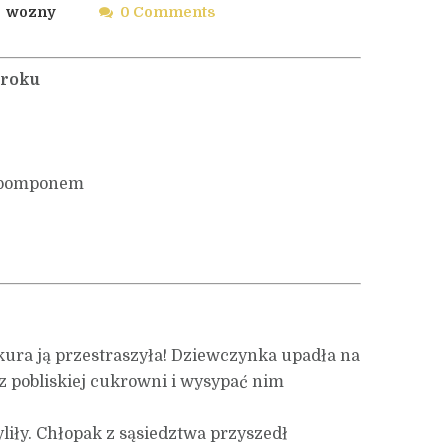
wozny
0 Comments
 roku
pomponem
a kura ją przestraszyła! Dziewczynka upadła na
 z pobliskiej cukrowni i wysypać nim
liły. Chłopak z sąsiedztwa przyszedł