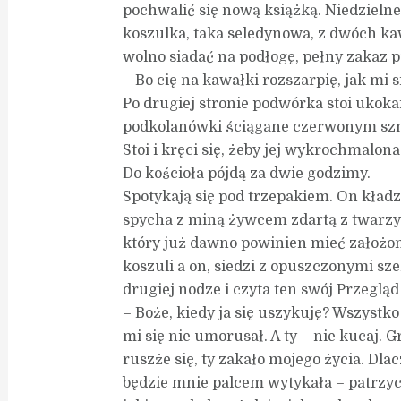
pochwalić się nową książką. Niedzieln
koszulka, taka seledynowa, z dwóch k
wolno siadać na podłogę, pełny zakaz 
– Bo cię na kawałki rozszarpię, jak mi s
Po drugiej stronie podwórka stoi ukoka
podkolanówki ściągane czerwonym sz
Stoi i kręci się, żeby jej wykrochmalon
Do kościoła pójdą za dwie godzimy.
Spotykają się pod trzepakiem. On kładz
spycha z miną żywcem zdartą z twarzy j
który już dawno powinien mieć założo
koszuli a on, siedzi z opuszczonymi sz
drugiej nodze i czyta ten swój Przegląd
– Boże, kiedy ja się uszykuję? Wszystko
mi się nie umorusał. A ty – nie kucaj. 
ruszże się, ty zakało mojego życia. Dl
będzie mnie palcem wytykała – patrzycie