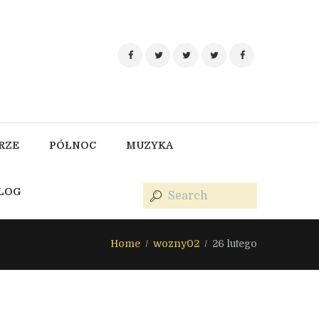
RZE
PÓŁNOC
MUZYKA
BLOG
Home
wozny02
26 lutego