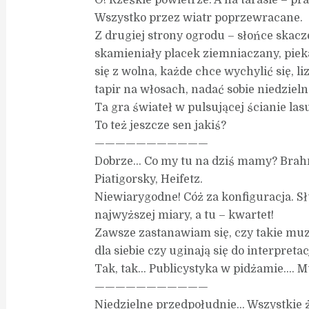
O! Rześkie powietrze. A na tarasie – 
Wszystko przez wiatr poprzewracane.
Z drugiej strony ogrodu – słońce skacze
skamieniały placek ziemniaczany, piek
się z wolna, każde chce wychylić się, li
tapir na włosach, nadać sobie niedziel
Ta gra świateł w pulsującej ścianie la
To też jeszcze sen jakiś?
———————————
Dobrze… Co my tu na dziś mamy? Brahm
Piatigorsky, Heifetz.
Niewiarygodne! Cóż za konfiguracja. Sł
najwyższej miary, a tu – kwartet!
Zawsze zastanawiam się, czy takie muz
dla siebie czy uginają się do interpre
Tak, tak… Publicystyka w pidżamie….
———————————
Niedzielne przedpołudnie… Wszystkie