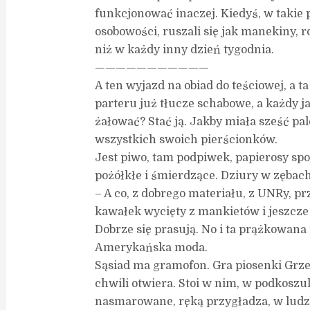
funkcjonować inaczej. Kiedyś, w takie 
osobowości, ruszali się jak manekiny, 
niż w każdy inny dzień tygodnia.
———————————
A ten wyjazd na obiad do teściowej, a t
parteru już tłucze schabowe, a każdy j
żałować? Stać ją. Jakby miała sześć pal
wszystkich swoich pierścionków.
Jest piwo, tam podpiwek, papierosy spor
pożółkłe i śmierdzące. Dziury w zębac
– A co, z dobrego materiału, z UNRy, pr
kawałek wycięty z mankietów i jeszcze
Dobrze się prasują. No i ta prążkowana 
Amerykańska moda.
Sąsiad ma gramofon. Gra piosenki Grze
chwili otwiera. Stoi w nim, w podkoszu
nasmarowane, ręką przygładza, w ludzk