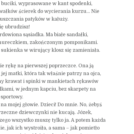
e buciki, wyprasowane w kant spodenki,
awałków ścierek do wycierania kurzu… Nie
puszczania patyków w kałuży.
ię ubrudzisz!
rdowiona sąsiadka. Ma białe sandałki,
nureczkiem, zakończonym pomponikami.
a sukienka w wirujący klosz się zamieniała.
ie rękę na pierwszej poprzeczce. Ona ją
ej matki, która tak właśnie patrzy na ojca,
ny krawat i spinki w mankietach rękawów
elkami, w jednym kapciu, bez skarpety na
 sportowy.
 na mojej głowie. Dzieci! Do mnie. No, żebyś
Grzeczne dziewczynki nie kucają. Józek,
aczego wszystko muszę tylko ja. A potem każda
, jak ich wystroiła, a sama – jak pomietło