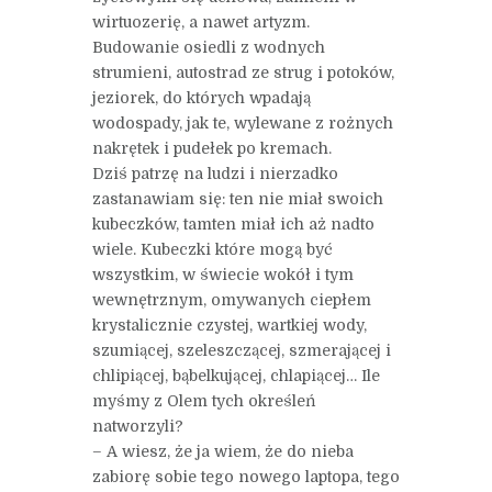
wirtuozerię, a nawet artyzm.
Budowanie osiedli z wodnych
strumieni, autostrad ze strug i potoków,
jeziorek, do których wpadają
wodospady, jak te, wylewane z rożnych
nakrętek i pudełek po kremach.
Dziś patrzę na ludzi i nierzadko
zastanawiam się: ten nie miał swoich
kubeczków, tamten miał ich aż nadto
wiele. Kubeczki które mogą być
wszystkim, w świecie wokół i tym
wewnętrznym, omywanych ciepłem
krystalicznie czystej, wartkiej wody,
szumiącej, szeleszczącej, szmerającej i
chlipiącej, bąbelkującej, chlapiącej… Ile
myśmy z Olem tych określeń
natworzyli?
– A wiesz, że ja wiem, że do nieba
zabiorę sobie tego nowego laptopa, tego