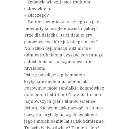
– Dziadek, wiesz, jesteś trudnym
człowiekiem.
– Dlaczego?
– Bo nie rozumiesz nic z tego co ja ci
mówię, tylko ciągle mówisz o jakiejś
grze dla dziadka. Ja ci dam te gry
planszowe w które już nie gram, ok?
No, sztuki dyplomacji nikt mi nie
odmówi. Chciałem uzyskać coś innego
a dostałem coś, o czym nawet nie
myślałem.
Patrzę na zdjęcia, gdy miałem
krytyczne siedem na osiem lat.
Porównuję moje sandałki i kolanówki z
dżinsami i t-shirtami Ola, z nadrukami
najnowszych gier i filmów science
fiction. Nie wiem, jak nazwać to co nas
łączy, bo atrybuty naszych światów z
jego i moich ośmiu lat są tak odmienne.
To są/były dwa światy? Tamten i ten?