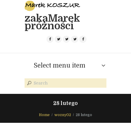
zakaMarek
próżności
Select menu item
28 lutego
Home
wozny02
28 lutego