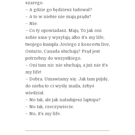
szarego.
– A gdzie go będziesz ładował?
– A to w niebie nie mają prądu?
– Nie.
– Co ty opowiadasz. Mają. To jak oni
sobie sms-y wysyłają albo it’s my life,
twojego kumpla Joviego z koncertu live,
Ontario, Canada słuchają? Prąd jest
potrzebny do wszystkiego.
– Oni tam nic nie słuchają, a już nie it’s
my life!
– Dobra. Umawiamy się. Jak tam pójdę,
do nieba to ci wyślę maila, żebyś
wiedział.
– No tak, ale jak naładujesz laptopa?
– No tak, rzeczywiście.
– No, it’s my life.