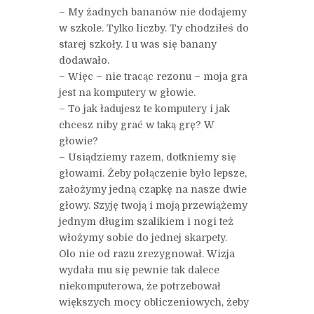
– My żadnych bananów nie dodajemy
w szkole. Tylko liczby. Ty chodziłeś do
starej szkoły. I u was się banany
dodawało.
– Więc – nie tracąc rezonu – moja gra
jest na komputery w głowie.
– To jak ładujesz te komputery i jak
chcesz niby grać w taką grę? W
głowie?
– Usiądziemy razem, dotkniemy się
głowami. Żeby połączenie było lepsze,
założymy jedną czapkę na nasze dwie
głowy. Szyję twoją i moją przewiążemy
jednym długim szalikiem i nogi też
włożymy sobie do jednej skarpety.
Olo nie od razu zrezygnował. Wizja
wydała mu się pewnie tak dalece
niekomputerowa, że potrzebował
większych mocy obliczeniowych, żeby