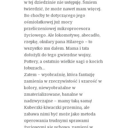
w tej dziedzinie nie ustępuję. Śmiem
twierdzić, że może nawet mam więcej.
Bo choćby te dotyczącego jego
ośmiolatkowej już mocy
przeliczeniowej mikroprocesora
życiowego. Ale lokomotywę, abecadło,
rzepkę, okulary pana Hilarego – to
wszystko mu dałem. Mama i tata
dołożyli do tego gwiezdne wojny,
Pottery, a ostatnio wielkie sagi o kocich
łobuzach…
Zatem – wyobraźnię, która fantazję
zamienia w rzeczywistość i szarość w
kolory, niewyobrażalne w
zmaterializowane, banalne w
nadzwyczajne – mamy taką samą!
Kubeczki-kiwaczki przeminą, ale
zabawa nimi być może jako metoda
operowania trudnymi sprawami
życiowymi się uchowa, zamieni w