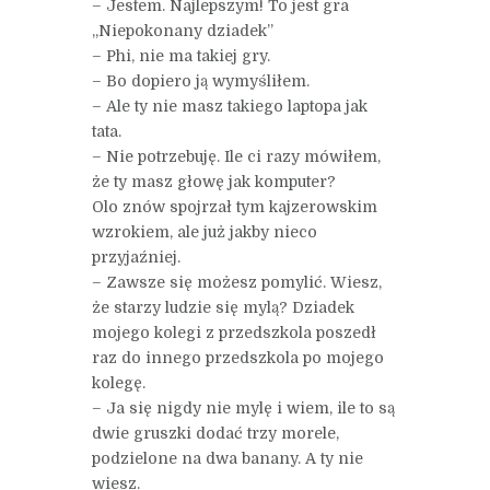
– Jestem. Najlepszym! To jest gra
„Niepokonany dziadek”
– Phi, nie ma takiej gry.
– Bo dopiero ją wymyśliłem.
– Ale ty nie masz takiego laptopa jak
tata.
– Nie potrzebuję. Ile ci razy mówiłem,
że ty masz głowę jak komputer?
Olo znów spojrzał tym kajzerowskim
wzrokiem, ale już jakby nieco
przyjaźniej.
– Zawsze się możesz pomylić. Wiesz,
że starzy ludzie się mylą? Dziadek
mojego kolegi z przedszkola poszedł
raz do innego przedszkola po mojego
kolegę.
– Ja się nigdy nie mylę i wiem, ile to są
dwie gruszki dodać trzy morele,
podzielone na dwa banany. A ty nie
wiesz.