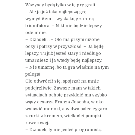
Wszyscy będą tylko w tę grę grali.
– Ale ja już taką najlepszą grę
wymyśliłem – wyskakuję z miną
triumfatora. – Nikt nie będzie lepszy
ode mnie.
– Dziadek… – Olo ma przymrużone
oczy i patrzy w przyszłość. – Ja będę
lepszy. Tu już jesteś stary i niedługo
umarniesz i ja wtedy będę najlepszy.
– Nie umarnę, bo ta gra właśnie na tym
polega!
Olo odwrócił się, spojrzał na mnie
podejrzliwie. Zawsze mam w takich
sytuacjach ochotę przykleić mu szybko
wąsy cesarza Franza Josepha, w oko
wstawić monokl, a w dwa palce cygaro
z rurki z kremem, wielkości pompki
rowerowej.
– Dziadek, ty nie jesteś programistą.