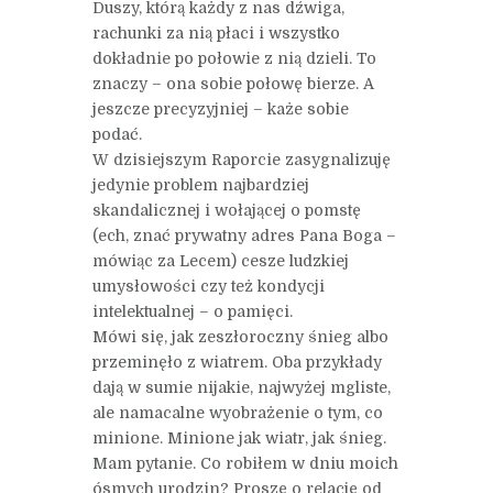
Duszy, którą każdy z nas dźwiga,
rachunki za nią płaci i wszystko
dokładnie po połowie z nią dzieli. To
znaczy – ona sobie połowę bierze. A
jeszcze precyzyjniej – każe sobie
podać.
W dzisiejszym Raporcie zasygnalizuję
jedynie problem najbardziej
skandalicznej i wołającej o pomstę
(ech, znać prywatny adres Pana Boga –
mówiąc za Lecem) cesze ludzkiej
umysłowości czy też kondycji
intelektualnej – o pamięci.
Mówi się, jak zeszłoroczny śnieg albo
przeminęło z wiatrem. Oba przykłady
dają w sumie nijakie, najwyżej mgliste,
ale namacalne wyobrażenie o tym, co
minione. Minione jak wiatr, jak śnieg.
Mam pytanie. Co robiłem w dniu moich
ósmych urodzin? Proszę o relację od