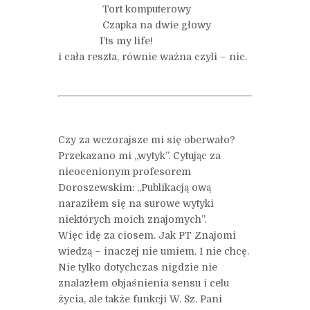
Tort komputerowy
Czapka na dwie głowy
I’ts my life!
i cała reszta, równie ważna czyli – nic.
Czy za wczorajsze mi się oberwało?
Przekazano mi „wytyk”. Cytując za
nieocenionym profesorem
Doroszewskim: „Publikacją ową
naraziłem się na surowe wytyki
niektórych moich znajomych”.
Więc idę za ciosem. Jak PT Znajomi
wiedzą – inaczej nie umiem. I nie chcę.
Nie tylko dotychczas nigdzie nie
znalazłem objaśnienia sensu i celu
życia, ale także funkcji W. Sz. Pani