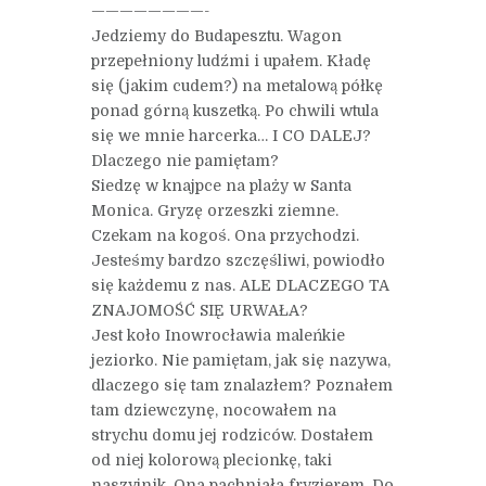
————————-
Jedziemy do Budapesztu. Wagon
przepełniony ludźmi i upałem. Kładę
się (jakim cudem?) na metalową półkę
ponad górną kuszetką. Po chwili wtula
się we mnie harcerka… I CO DALEJ?
Dlaczego nie pamiętam?
Siedzę w knajpce na plaży w Santa
Monica. Gryzę orzeszki ziemne.
Czekam na kogoś. Ona przychodzi.
Jesteśmy bardzo szczęśliwi, powiodło
się każdemu z nas. ALE DLACZEGO TA
ZNAJOMOŚĆ SIĘ URWAŁA?
Jest koło Inowrocławia maleńkie
jeziorko. Nie pamiętam, jak się nazywa,
dlaczego się tam znalazłem? Poznałem
tam dziewczynę, nocowałem na
strychu domu jej rodziców. Dostałem
od niej kolorową plecionkę, taki
naszyjnik. Ona pachniała fryzjerem. Do