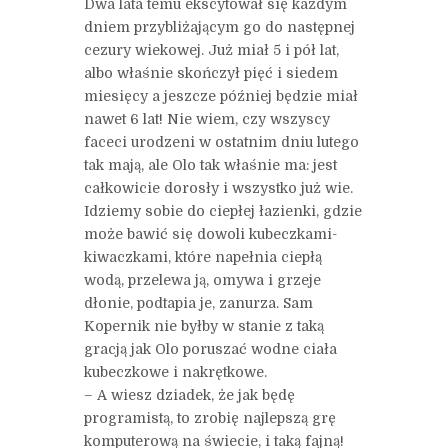
Dwa lata temu ekscytował się każdym
dniem przybliżającym go do następnej
cezury wiekowej. Już miał 5 i pół lat,
albo właśnie skończył pięć i siedem
miesięcy a jeszcze później będzie miał
nawet 6 lat! Nie wiem, czy wszyscy
faceci urodzeni w ostatnim dniu lutego
tak mają, ale Olo tak właśnie ma: jest
całkowicie dorosły i wszystko już wie.
Idziemy sobie do ciepłej łazienki, gdzie
może bawić się dowoli kubeczkami-
kiwaczkami, które napełnia ciepłą
wodą, przelewa ją, omywa i grzeje
dłonie, podtapia je, zanurza. Sam
Kopernik nie byłby w stanie z taką
gracją jak Olo poruszać wodne ciała
kubeczkowe i nakrętkowe.
– A wiesz dziadek, że jak będę
programistą, to zrobię najlepszą grę
komputerową na świecie, i taką fajną!