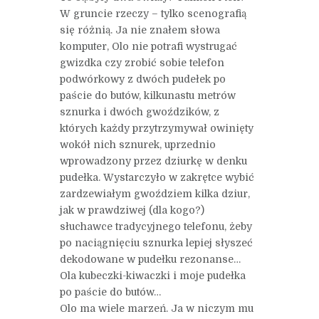
W gruncie rzeczy – tylko scenografią
się różnią. Ja nie znałem słowa
komputer, Olo nie potrafi wystrugać
gwizdka czy zrobić sobie telefon
podwórkowy z dwóch pudełek po
paście do butów, kilkunastu metrów
sznurka i dwóch gwoździków, z
których każdy przytrzymywał owinięty
wokół nich sznurek, uprzednio
wprowadzony przez dziurkę w denku
pudełka. Wystarczyło w zakrętce wybić
zardzewiałym gwoździem kilka dziur,
jak w prawdziwej (dla kogo?)
słuchawce tradycyjnego telefonu, żeby
po naciągnięciu sznurka lepiej słyszeć
dekodowane w pudełku rezonanse…
Ola kubeczki-kiwaczki i moje pudełka
po paście do butów…
Olo ma wiele marzeń. Ja w niczym mu