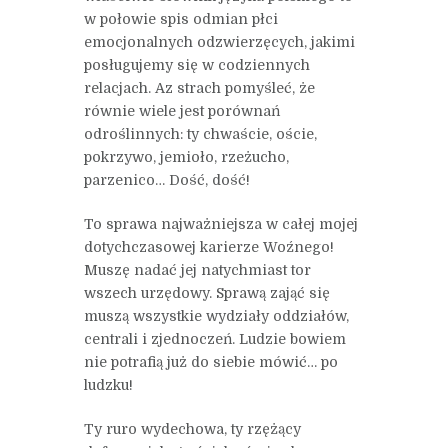
w połowie spis odmian płci
emocjonalnych odzwierzęcych, jakimi
posługujemy się w codziennych
relacjach. Az strach pomyśleć, że
równie wiele jest porównań
odroślinnych: ty chwaście, oście,
pokrzywo, jemioło, rzeżucho,
parzenico… Dość, dość!
To sprawa najważniejsza w całej mojej
dotychczasowej karierze Woźnego!
Muszę nadać jej natychmiast tor
wszech urzędowy. Sprawą zająć się
muszą wszystkie wydziały oddziałów,
centrali i zjednoczeń. Ludzie bowiem
nie potrafią już do siebie mówić… po
ludzku!
Ty ruro wydechowa, ty rzężący