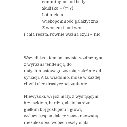
comming out od budy
Skulisko – (???)
Lot nielota
Wiekopomność galaktyczna
Z włosem i pod włos
i cała reszta, równie ważna czyli – nic.
Wszedł krokiem posuwisto-wzdłużnym,
z wyraźną tendencją, do
natychmiastowego zwrotu, zależnie od
sytuacji. A ta, wiadomo, może w każdej
chwili ulec drastycznej zmianie.
Niewysoki, wręcz mały, z wystającym
brzuszkiem, bardzo, ale to bardzo
giętkim kręgosłupem i głową
wskazującą na dalece zaawansowaną
niezależność wobec reszty ciała.