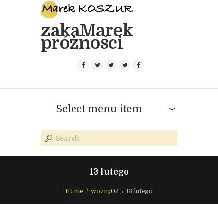
zakaMarek
próżności
Select menu item
13 lutego
Home
wozny02
13 lutego