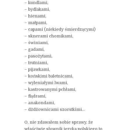
– kundlami,
– bydlakami,
– hienami,
– małpami,
– capami (niekiedy śmierdzącymi)
– sknerami chomikami,
– świniami,
– gadami,
– pasożytami,
– trutniami,
– pijawkami,
– końskimi baletnicami,
– wyleniałymi lwami,
– kastrowanymi pchłami,
– flądrami,
– anakondami,
– dżdżownicami szorstkimi…
O, nie zdawałem sobie sprawy, że
właściwie słownik języka polskiego to