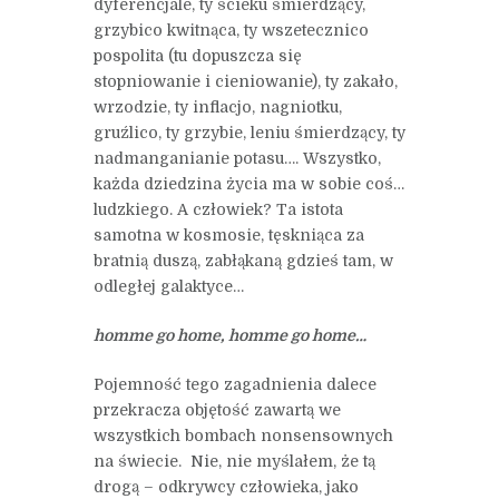
dyferencjale, ty ścieku śmierdzący,
grzybico kwitnąca, ty wszetecznico
pospolita (tu dopuszcza się
stopniowanie i cieniowanie), ty zakało,
wrzodzie, ty inflacjo, nagniotku,
gruźlico, ty grzybie, leniu śmierdzący, ty
nadmanganianie potasu…. Wszystko,
każda dziedzina życia ma w sobie coś…
ludzkiego. A człowiek? Ta istota
samotna w kosmosie, tęskniąca za
bratnią duszą, zabłąkaną gdzieś tam, w
odległej galaktyce…
homme go home, homme go home…
Pojemność tego zagadnienia dalece
przekracza objętość zawartą we
wszystkich bombach nonsensownych
na świecie. Nie, nie myślałem, że tą
drogą – odkrywcy człowieka, jako