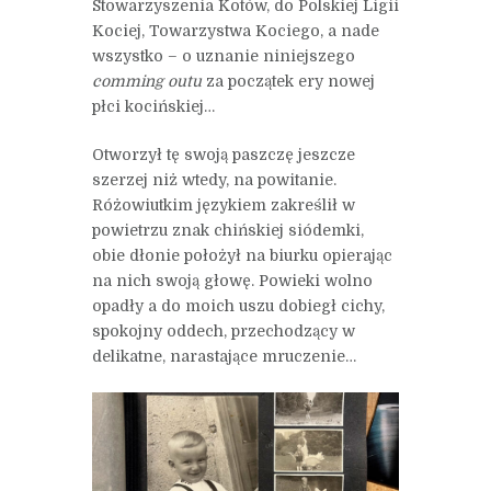
Stowarzyszenia Kotów, do Polskiej Ligii
Kociej, Towarzystwa Kociego, a nade
wszystko – o uznanie niniejszego
comming outu
za początek ery nowej
płci kocińskiej…
Otworzył tę swoją paszczę jeszcze
szerzej niż wtedy, na powitanie.
Różowiutkim językiem zakreślił w
powietrzu znak chińskiej siódemki,
obie dłonie położył na biurku opierając
na nich swoją głowę. Powieki wolno
opadły a do moich uszu dobiegł cichy,
spokojny oddech, przechodzący w
delikatne, narastające mruczenie…