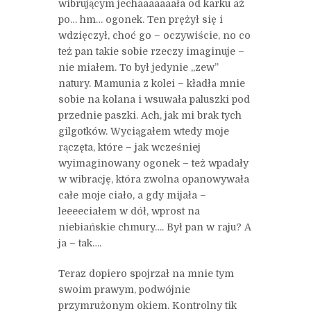
wibrującym jechaaaaaaała od karku aż
po… hm… ogonek. Ten prężył się i
wdzięczył, choć go – oczywiście, no co
też pan takie sobie rzeczy imaginuje –
nie miałem. To był jedynie „zew”
natury. Mamunia z kolei – kładła mnie
sobie na kolana i wsuwała paluszki pod
przednie paszki. Ach, jak mi brak tych
gilgotków. Wyciągałem wtedy moje
rączęta, które – jak wcześniej
wyimaginowany ogonek – też wpadały
w wibrację, która zwolna opanowywała
całe moje ciało, a gdy mijała –
leeeeciałem w dół, wprost na
niebiańskie chmury…. Był pan w raju? A
ja – tak….
Teraz dopiero spojrzał na mnie tym
swoim prawym, podwójnie
przymrużonym okiem. Kontrolny tik