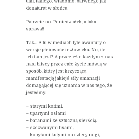
utki, takiego, wiadomo, barwnego jak
denaturat w słońcu.
Patrzcie no. Poniedziałek, a taka
sprawa!!!
Tak… A tu w mediach tyle awantury o
wersje płciowości człowieka. No, ile
ich tam jest? A przecież o każdym z nas
nasi bliscy przez całe życie mówią w
sposób, który jest krzyczącą
manifestacją jakiejś siły emanacji
domagającej się uznania w nas tego, że
jesteśmy:
– starymi końmi,
– upartymi osłami
– baranami ze sztuczną sierścią.
– szczwanymi lisami,
– kobyłami kutymi na cztery nogi,