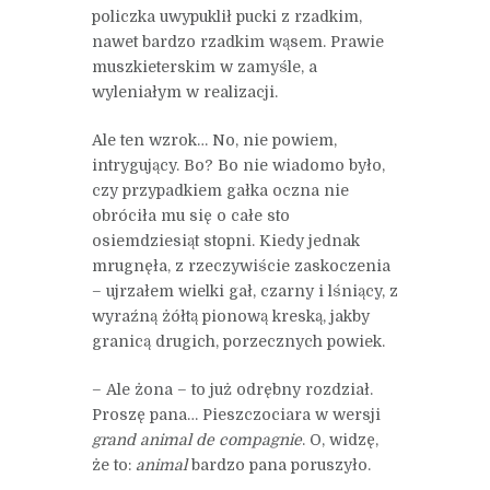
policzka uwypuklił pucki z rzadkim,
nawet bardzo rzadkim wąsem. Prawie
muszkieterskim w zamyśle, a
wyleniałym w realizacji.
Ale ten wzrok… No, nie powiem,
intrygujący. Bo? Bo nie wiadomo było,
czy przypadkiem gałka oczna nie
obróciła mu się o całe sto
osiemdziesiąt stopni. Kiedy jednak
mrugnęła, z rzeczywiście zaskoczenia
– ujrzałem wielki gał, czarny i lśniący, z
wyraźną żółtą pionową kreską, jakby
granicą drugich, porzecznych powiek.
– Ale żona – to już odrębny rozdział.
Proszę pana… Pieszczociara w wersji
grand animal de compagnie
. O, widzę,
że to:
animal
bardzo pana poruszyło.