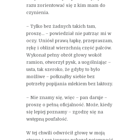
razu zorientować się z kim mam do
czynienia.
– Tylko bez żadnych takich tam,
proszę… – powiedział nie patrząc mi w
oczy. Uniósł prawą łapkę, przepraszam,
rękę i oblizał wierzchnią część palców.
Wykonał pełny obrót głowy wokół
ramion, otworzył pysk, a uogólniając –
usta, tak szeroko, że gdyby to było
możliwe – połknąłby siebie bez
potrzeby popijania mlekiem bez laktozy.
– Nie znamy się, więc – pan daruje –
proszę o pełną oficjalność. Może, kiedy
się lepiej poznamy – zgodzę się na
wstępną poufałość.
W tej chwili odwrócił głowę w moją
stronę i raz jeszcze pokazał pojemność