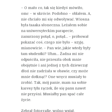
– O mało co, tak się kiedyś mówiło,
omc – w skrócie. Podobno – oblałem. A,
nie chciało mi się odwoływać. Wiosna
była taaaka słoneczna. Leżałem sobie
na uniwersyteckim parapecie,
zanurzony potąd, o, potąd… – próbował
pokazać coś, czego nie było – szyję,
mianowicie. – Pan wie, jakie wtedy były
tam studentki? Uhm… Żadna mi nie
odpuściła, nie przeszła obok mnie
obojętnie i ani jednej z tych dziewcząt
dłoń nie zadrżała w obawie, czy może
mnie dotknąć? One wręcz musiały to
zrobić. Tak, mój panie, mam na sobie
karesy tylu rączek, ile się panu nawet
nie przyśni. Musiałby pan spać całe
życie.
Zebrał fotografie, wolno wstał,