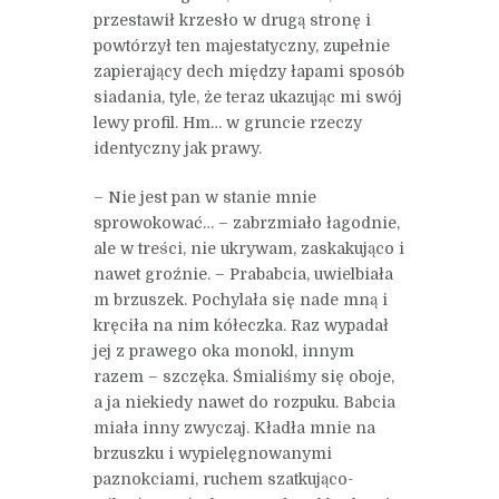
przestawił krzesło w drugą stronę i
powtórzył ten majestatyczny, zupełnie
zapierający dech między łapami sposób
siadania, tyle, że teraz ukazując mi swój
lewy profil. Hm… w gruncie rzeczy
identyczny jak prawy.
– Nie jest pan w stanie mnie
sprowokować… – zabrzmiało łagodnie,
ale w treści, nie ukrywam, zaskakująco i
nawet groźnie. – Prababcia, uwielbiała
m brzuszek. Pochylała się nade mną i
kręciła na nim kółeczka. Raz wypadał
jej z prawego oka monokl, innym
razem – szczęka. Śmialiśmy się oboje,
a ja niekiedy nawet do rozpuku. Babcia
miała inny zwyczaj. Kładła mnie na
brzuszku i wypielęgnowanymi
paznokciami, ruchem szatkująco-