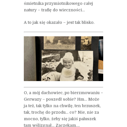
śmietnika przymiotnikowego całej
natury – trafię do wieczności…
A to jak się okazało – jest tak blisko.
O, a mój dachowiec, po bierzmowaniu –
Gerwazy – poszedł sobie? Hm… Może
ja też, tak tylko na chwilę, ten brzuszek,
tak, trochę do przodu… co? Nie, nie za
mocno, tylko, żeby się jakiś paluszek
tam wślizgnął… Zaczekam….