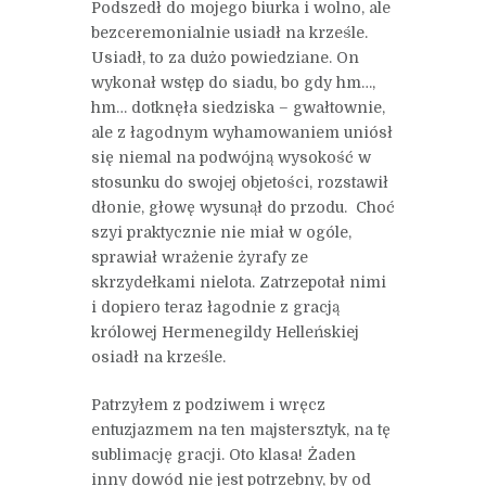
Podszedł do mojego biurka i wolno, ale
bezceremonialnie usiadł na krześle.
Usiadł, to za dużo powiedziane. On
wykonał wstęp do siadu, bo gdy hm…,
hm… dotknęła siedziska – gwałtownie,
ale z łagodnym wyhamowaniem uniósł
się niemal na podwójną wysokość w
stosunku do swojej objetości, rozstawił
dłonie, głowę wysunął do przodu. Choć
szyi praktycznie nie miał w ogóle,
sprawiał wrażenie żyrafy ze
skrzydełkami nielota. Zatrzepotał nimi
i dopiero teraz łagodnie z gracją
królowej Hermenegildy Helleńskiej
osiadł na krześle.
Patrzyłem z podziwem i wręcz
entuzjazmem na ten majstersztyk, na tę
sublimację gracji. Oto klasa! Żaden
inny dowód nie jest potrzebny, by od