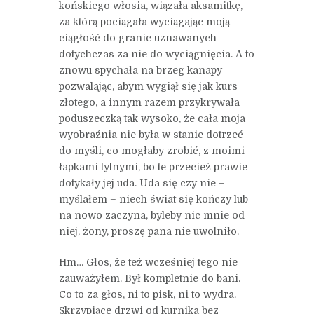
końskiego włosia, wiązała aksamitkę,
za którą pociągała wyciągając moją
ciągłość do granic uznawanych
dotychczas za nie do wyciągnięcia. A to
znowu spychała na brzeg kanapy
pozwalając, abym wygiął się jak kurs
złotego, a innym razem przykrywała
poduszeczką tak wysoko, że cała moja
wyobraźnia nie była w stanie dotrzeć
do myśli, co mogłaby zrobić, z moimi
łapkami tylnymi, bo te przecież prawie
dotykały jej uda. Uda się czy nie –
myślałem – niech świat się kończy lub
na nowo zaczyna, byleby nic mnie od
niej, żony, proszę pana nie uwolniło.
Hm… Głos, że też wcześniej tego nie
zauważyłem. Był kompletnie do bani.
Co to za głos, ni to pisk, ni to wydra.
Skrzypiące drzwi od kurnika bez