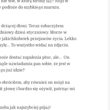
 nie wie, w którą stronę iść? Nogi w
e podłoże do szybkiego marszu.
e drżącej dłoni. Teraz zobaczyłem
udniowy dzień styczniowy. Morze w
y jakichkolwiek przejawów życia. Lekko
 mylę… To wszystko widać na zdjęciu.
 może dostać zapalenia płuc, ale… On
nagle uświadamia pan sobie, że jest w
go już idzie?
no obróciłem, aby również on mógł na
 głowę i bardzo się ożywił, patrząc mi
rzeba jak najszybciej pójść!