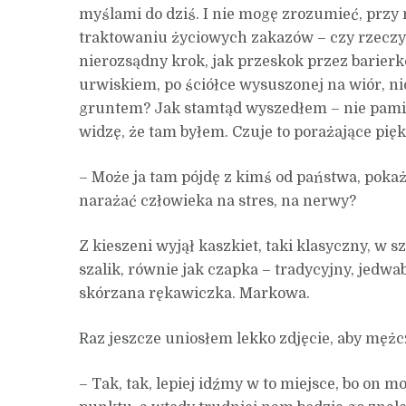
myślami do dziś. I nie mogę zrozumieć, pr
traktowaniu życiowych zakazów – czy rzeczy
nierozsądny krok, jak przeskok przez barierk
urwiskiem, po ściółce wysuszonej na wiór, n
gruntem? Jak stamtąd wyszedłem – nie pamięt
widzę, że tam byłem. Czuje to porażające pię
– Może ja tam pójdę z kimś od państwa, pokażę
narażać człowieka na stres, na nerwy?
Z kieszeni wyjął kaszkiet, taki klasyczny, w 
szalik, równie jak czapka – tradycyjny, jedwa
skórzana rękawiczka. Markowa.
Raz jeszcze uniosłem lekko zdjęcie, aby męż
– Tak, tak, lepiej idźmy w to miejsce, bo on mo