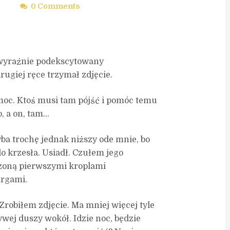
0 Comments
 wyraźnie podekscytowany
rugiej ręce trzymał zdjęcie.
omoc. Ktoś musi tam pójść i pomóc temu
o, a on, tam…
ba trochę jednak niższy ode mnie, bo
o krzesła. Usiadł. Czułem jego
czoną pierwszymi kroplami
argami.
Zrobiłem zdjęcie. Ma mniej więcej tyle
 Żywej duszy wokół. Idzie noc, będzie