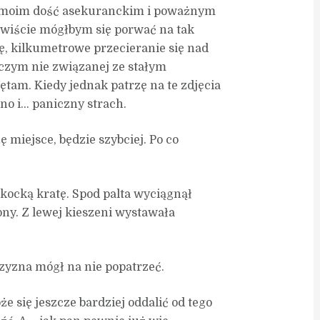
zy moim dość asekuranckim i poważnym
wiście mógłbym się porwać na tak
ę, kilkumetrowe przecieranie się nad
iczym nie związanej ze stałym
am. Kiedy jednak patrzę na te zdjęcia
kno i… paniczny strach.
 miejsce, będzie szybciej. Po co
szkocką kratę. Spod palta wyciągnął
bny. Z lewej kieszeni wystawała
czyzna mógł na nie popatrzeć.
że się jeszcze bardziej oddalić od tego