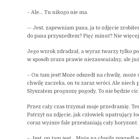
– Ale… Tu nikogo nie ma.
— Jest, zapewniam pana, ja to zdjęcie zrobił
do pana przyszedłem? Pięć minut? Nie więcej 
Jego wzrok zdradzał, a wyraz twarzy tylko pod
w sposób zrazu prawie niezauważalny, ale już
– On tam jest! Może odszedł na chwilę, może 
chwilę zaczeka, on tu zaraz wróci. Ale niech 
Słyszałem prognozę pogody. To nie będzie ci
Przez cały czas trzymał moje przedramię. Te
Patrzył na zdjęcie, jak człowiek upatrujący ło
coraz wyższe fale przesłaniają cały horyzont.
– Jest, on tam jest… Może na chwilę poszedł 