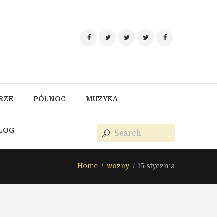
RZE
PÓŁNOC
MUZYKA
BLOG
Home
wozny
15 stycznia