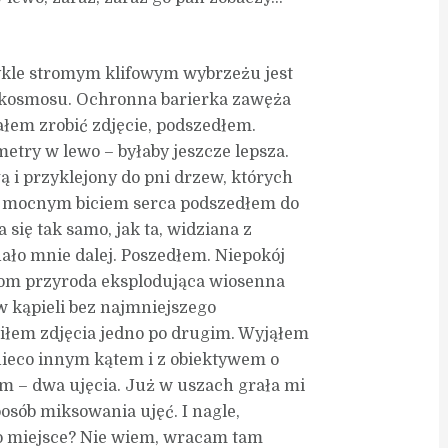
wykle stromym klifowym wybrzeżu jest
 kosmosu. Ochronna barierka zawęża
łem zrobić zdjęcie, podszedłem.
metry w lewo – byłaby jeszcze lepsza.
 i przyklejony do pni drzew, których
z mocnym biciem serca podszedłem do
 się tak samo, jak ta, widziana z
ało mnie dalej. Poszedłem. Niepokój
czom przyroda eksplodująca wiosenna
w kąpieli bez najmniejszego
biłem zdjęcia jedno po drugim. Wyjąłem
nieco innym kątem i z obiektywem o
 – dwa ujęcia. Już w uszach grała mi
ób miksowania ujęć. I nagle,
 to miejsce? Nie wiem, wracam tam