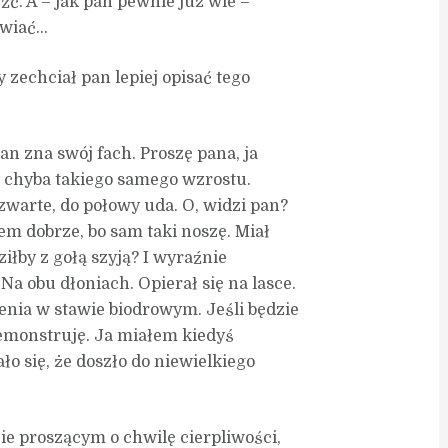
źć. A – jak pan pewnie już wie –
 wiać…
zechciał pan lepiej opisać tego
an zna swój fach. Proszę pana, ja
t chyba takiego samego wzrostu.
zwarte, do połowy uda. O, widzi pan?
em dobrze, bo sam taki noszę. Miał
iłby z gołą szyją? I wyraźnie
a obu dłoniach. Opierał się na lasce.
ienia w stawie biodrowym. Jeśli będzie
demonstruję. Ja miałem kiedyś
ło się, że doszło do niewielkiego
ie proszącym o chwilę cierpliwości,