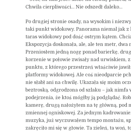
Chwila cierpliwości… Nie odszedł daleko…
Po drugiej stronie osady, na wysokim i niez
taki punkt widokowy. Panorama niemal jak z
taras widokowy pod dość ostrym kątem. Chcia
Ekspozycja doskonała, ale, ale ten metr, dwa 
Przeniosłem jedną nogę ponad barierkę, drugą
korzenie w połowie zwisały nad urwiskiem, 
punktu, z którego przestrzeń właściwie jawiła
platformy widokowej. Ale coś nieodparcie pch
nie słabł ani na chwilę. Ukazała się moim o
beztroską, odgrodzona od szlaku – jak nimfa 
podejrzenia, że ktoś mógłby ją podglądać. Ro
kamerę, drugą nałożyłem na tę główną, pod 
zmiennej ogniskowej. Za jednym kadrowaniem
muzyka, już wyczuwałem tempo montażu, spos
zakręciło mi się w głowie. Ta zieleń, ta woń,