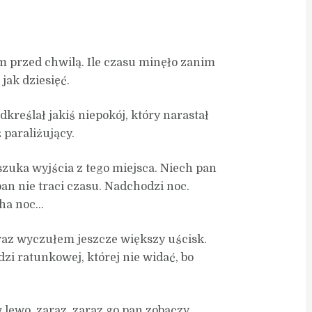
em przed chwilą. Ile czasu minęło zanim
jak dziesięć.
kreślał jakiś niepokój, który narastał
 paraliżujący.
szuka wyjścia z tego miejsca. Niech pan
pan nie traci czasu. Nadchodzi noc.
cha noc…
raz wyczułem jeszcze większy uścisk.
dzi ratunkowej, której nie widać, bo
w lewo, zaraz, zaraz go pan zobaczy…