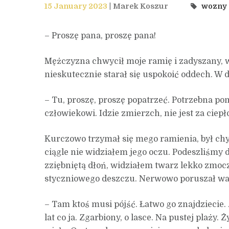
15 January 2023
Marek Koszur
wozny
– Proszę pana, proszę pana!
Mężczyzna chwycił moje ramię i zadyszany,
nieskutecznie starał się uspokoić oddech. W d
– Tu, proszę, proszę popatrzeć. Potrzebna p
człowiekowi. Idzie zmierzch, nie jest za ciepł
Kurczowo trzymał się mego ramienia, był chy
ciągle nie widziałem jego oczu. Podeszliśmy d
zziębniętą dłoń, widziałem twarz lekko zmo
styczniowego deszczu. Nerwowo poruszał w
– Tam ktoś musi pójść. Łatwo go znajdziecie. 
lat co ja. Zgarbiony, o lasce. Na pustej plaży.