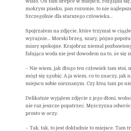
wiało. On tam drepce w miejscu, rozgląda się,
mokrym piasku, pan rozumie, to nie najlepsz
Szczególnie dla starszego człowieka…
Spojrzałem na zdjęcie, które trzymał w ciągl
wyraźnie… Morski brzeg, szary, późno popoł
miarę spokojne. Krajobraz niemal pozbawion
falująca woda nie jest dowodem na to, że się
– Nie wiem, jak długo ten człowiek tam stoi,
mógł się zgubić. A ja wiem, co to znaczy, jak 
miejscu sobie nieznanym. Czy ktoś tam po nie
Delikatnie wyjąłem zdjęcie z jego dłoni, wol
nie raz jeszcze popatrzeć. Mężczyzna odwrócił
prosto w oczy.
– Tak, tak, to jest dokładnie to miejsce. Tam t