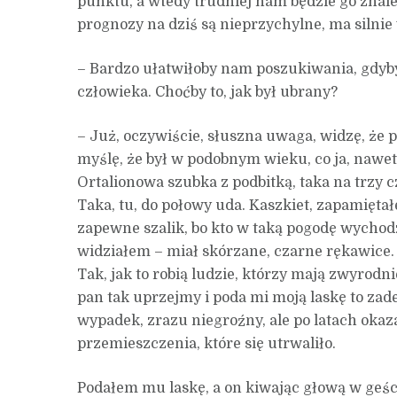
punktu, a wtedy trudniej nam będzie go znale
prognozy na dziś są nieprzychylne, ma silnie
– Bardzo ułatwiłoby nam poszukiwania, gdyby 
człowieka. Choćby to, jak był ubrany?
– Już, oczywiście, słuszna uwaga, widzę, że p
myślę, że był w podobnym wieku, co ja, nawe
Ortalionowa szubka z podbitką, taka na trzy c
Taka, tu, do połowy uda. Kaszkiet, zapamiętał
zapewne szalik, bo kto w taką pogodę wychodz
widziałem – miał skórzane, czarne rękawice. N
Tak, jak to robią ludzie, którzy mają zwyrodn
pan tak uprzejmy i poda mi moją laskę to za
wypadek, zrazu niegroźny, ale po latach okaza
przemieszczenia, które się utrwaliło.
Podałem mu laskę, a on kiwając głową w geśc