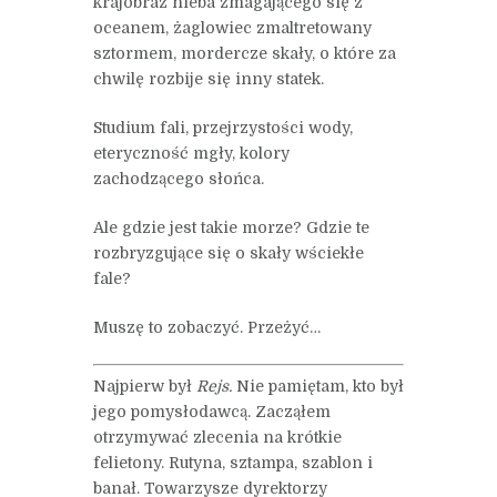
krajobraz nieba zmagającego się z
oceanem, żaglowiec zmaltretowany
sztormem, mordercze skały, o które za
chwilę rozbije się inny statek.
Studium fali, przejrzystości wody,
eteryczność mgły, kolory
zachodzącego słońca.
Ale gdzie jest takie morze? Gdzie te
rozbryzgujące się o skały wściekłe
fale?
Muszę to zobaczyć. Przeżyć…
Najpierw był
Rejs.
Nie pamiętam, kto był
jego pomysłodawcą. Zacząłem
otrzymywać zlecenia na krótkie
felietony. Rutyna, sztampa, szablon i
banał. Towarzysze dyrektorzy