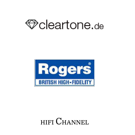
C
HIFI
HANNEL