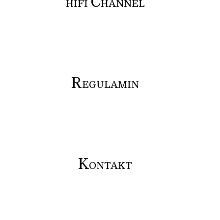
C
HIFI
HANNEL
R
EGULAMIN
K
ONTAKT