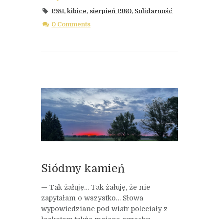
1981
,
kibice
,
sierpień 1980
,
Solidarność
0 Comments
Siódmy kamień
— Tak żałuję… Tak żałuję, że nie
zapytałam o wszystko… Słowa
wypowiedziane pod wiatr poleciały z