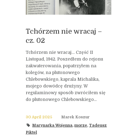
Tchórzem nie wracaj –
cz. 02
Tchórzem nie wracaj… Część II
Listopad, 1942. Poszedłem do rejonu
zakwaterowania, popatrzyłem na
kolegów, na plutonowego
Chlebowskiego, kaprala Michalika,
mojego dowódcę drużyny. W
regulaminowy sposób zwróciłem się
do plutonowego Chlebowskiego...
30 April 2025
Marek Koszur
Marynarka Wojenna
,
morze
,
Tadeusz
Piktel