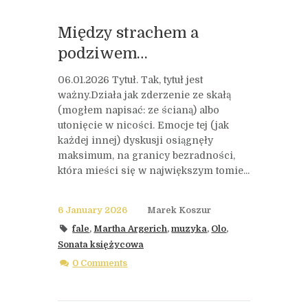
Między strachem a
podziwem…
06.01.2026 Tytuł. Tak, tytuł jest
ważny.Działa jak zderzenie ze skałą
(mogłem napisać: ze ścianą) albo
utonięcie w nicości. Emocje tej (jak
każdej innej) dyskusji osiągnęły
maksimum, na granicy bezradności,
która mieści się w największym tomie...
6 January 2026
Marek Koszur
fale
,
Martha Argerich
,
muzyka
,
Olo
,
Sonata księżycowa
0 Comments