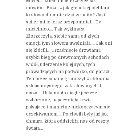
Mietel…. Mietelnica! Przecież tak
mówiła… Boże, z jak głębokiej otchłani
to słowo do mnie dziś wróciło? Jaki
sufler mi je teraz przypomniał… Ty
mietelnico…. Tak wyklinała.
Złorzeczyła, siebie samą od złych
emocji tym słowem uwalniała…. Jak oni
się kłócili… Trzaśnięcie drzwiami,
szybki bieg po drewnianych schodach
w dół, uderzenie kolejnych, tych
prowadzących na podwórko, do garażu.
Ten przez ścianę graniczył z chłodnią
sklepu mięsnego, zakratowanych. I
cisza…. Usta miała ciągle jeszcze
wzburzone, napęczniałą krwią,
pulsujące i namiętne niekończącym się
oczekiwaniem…. Po chwili były już jak
chmura, która oddzieliła nas od reszty
świata…