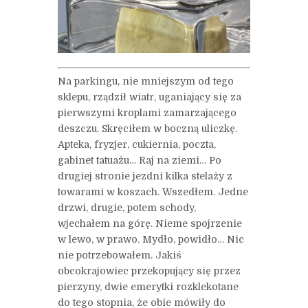
Na parkingu, nie mniejszym od tego
sklepu, rządził wiatr, uganiający się za
pierwszymi kroplami zamarzającego
deszczu. Skręciłem w boczną uliczkę.
Apteka, fryzjer, cukiernia, poczta,
gabinet tatuażu… Raj na ziemi… Po
drugiej stronie jezdni kilka stelaży z
towarami w koszach. Wszedłem. Jedne
drzwi, drugie, potem schody,
wjechałem na górę. Nieme spojrzenie
w lewo, w prawo. Mydło, powidło… Nic
nie potrzebowałem. Jakiś
obcokrajowiec przekopujący się przez
pierzyny, dwie emerytki rozklekotane
do tego stopnia, że obie mówiły do