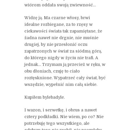
wiórom oddała swoją zwiewność…
Widzę ją. Ma czarne włosy, brwi
idealne rozbiegane, za to rzęsy w
ciekawości świata tak zapamiętane, że
żadna nawet nie drgnie, nie muśnie
drugiej, by nie przesłonić oczu
zapatrzonych w świat za siódmą górą,
do którego nigdy w życiu nie trafi. A
jednak… Trzymam ją przecież w ręku, w
obu dłoniach, czuję to ciało
roztęsknione. Wypatrzeć cały świat, być
wszędzie, wypełnić nim całą siebie.
Kupiłem bylebadyle.
I wazon, i serwetkę, i obrus a nawet
cztery podkładki. Nie wiem, po co? Nie
potrzebuję tego wszystkiego, ale
gdybym tego nie zrobił, nie poczułaby