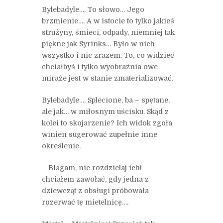
Bylebadyle…. To słowo… Jego
brzmienie…. A w istocie to tylko jakieś
strużyny, śmieci, odpady, niemniej tak
piękne jak Syrinks… Było w nich
wszystko i nic zrazem. To, co widzieć
chciałbyś i tylko wyobraźnia owe
miraże jest w stanie zmaterializować.
Bylebadyle…. Splecione, ba – spętane,
ale jak… w miłosnym uścisku. Skąd z
kolei to skojarzenie? Ich widok zgoła
winien sugerować zupełnie inne
określenie.
– Błagam, nie rozdzielaj ich! –
chciałem zawołać, gdy jedna z
dziewcząt z obsługi próbowała
rozerwać tę mietelnicę….