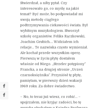
Stwierdzał, a niby pytał. Czy
interesowało go, co myślę na jakiś
temat? Być może, bo podpowiadał mi
swoją metodę ciągłego
podtrzymywania ciekawości świata. Był
wybitnym muzykologiem. Stworzył
szkołę organistów. Feliks Rączkowski,
Joachim Grubich…. Widziałem ich
relacje… Te nazwiska często wymieniał.
Ale kochał przede wszystkim operę.
Pierwszą w życiu płytę dostałem
właśnie od Niego. „Strzelec potępiony”
Francka, a na drugiej stronie „Uczeń
czarnoksiężnika”. Przyniósł tę płytę,
pamiętam, w pierwszy dzień wakacji
1969 roku. Za dobre świadectwo.
– No, to teraz już wiesz, co robić… –
spojrzałem, nie kryjąc radości, bo tę
muzykę słuchałem u Księdza Profesora