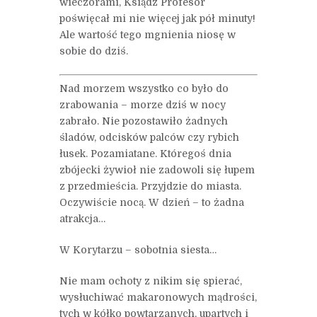
wieczorami, Ksiądz Profesor
poświęcał mi nie więcej jak pół minuty!
Ale wartość tego mgnienia niosę w
sobie do dziś.
Nad morzem wszystko co było do
zrabowania – morze dziś w nocy
zabrało. Nie pozostawiło żadnych
śladów, odcisków palców czy rybich
łusek. Pozamiatane. Któregoś dnia
zbójecki żywioł nie zadowoli się łupem
z przedmieścia. Przyjdzie do miasta.
Oczywiście nocą. W dzień – to żadna
atrakcja…
W Korytarzu – sobotnia siesta…
Nie mam ochoty z nikim się spierać,
wysłuchiwać makaronowych mądrości,
tych w kółko powtarzanych, upartych i