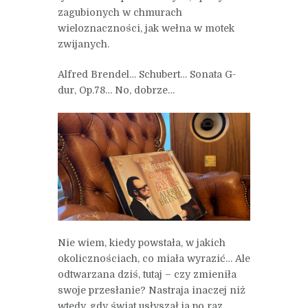
zagubionych w chmurach
wieloznaczności, jak wełna w motek
zwijanych.
Alfred Brendel… Schubert… Sonata G-
dur, Op.78… No, dobrze…
Nie wiem, kiedy powstała, w jakich
okolicznościach, co miała wyrazić… Ale
odtwarzana dziś, tutaj – czy zmieniła
swoje przesłanie? Nastraja inaczej niż
wtedy, gdy świat usłyszał ja po raz