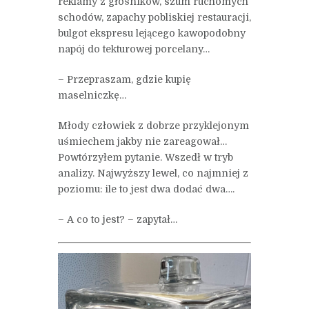
reklamy z głośników, szum ruchomych
schodów, zapachy pobliskiej restauracji,
bulgot ekspresu lejącego kawopodobny
napój do tekturowej porcelany…
– Przepraszam, gdzie kupię
maselniczkę…
Młody człowiek z dobrze przyklejonym
uśmiechem jakby nie zareagował…
Powtórzyłem pytanie. Wszedł w tryb
analizy. Najwyższy lewel, co najmniej z
poziomu: ile to jest dwa dodać dwa….
– A co to jest? – zapytał…