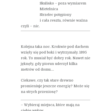
Skulisko – poza wymiarem
Mietelnica
Strzelec potępiony
i cała reszta, równie ważna
czyli – nic.
Kolejna taka noc. Krokwie pod dachem
wzięły się pod boki i wytrzymały. 1895
rok. To musiał być dobry rok. Nawet nie
jęknęły, gdy piorun uderzył kilka
metrów od domu….
Ciekawe, czy tak stare drewno
promieniuje jeszcze energię? Może się
na strych przeniosę?
– Wybieraj miejsca, które mają na
ciebie wpływ.