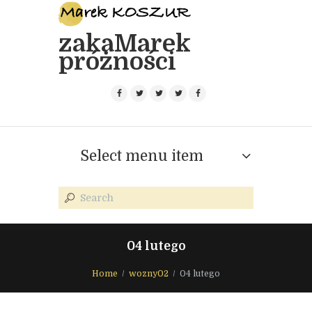
zakaMarek
próżności
Select menu item
04 lutego
Home
wozny02
04 lutego