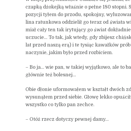
czapką dżokejką właśnie o pełne 180 stopni.
pozycji tyłem do przodu, spokojny, wyluzowany
lina ratunkowa oddzielił go teraz od świata 
miał cały ten tak irytujący go świat dokładni
uczucie… To tak, jak wtedy, gdy zbijesz chińsk
lat przed naszą erą) i te tysiąc kawałków pr
naczynie, jakim było przed rozbiciem.
– Bo ja… wie pan, w takiej wyjątkowo, ale to b
głównie też bolesnej…
Obie dłonie uformowałem w kształt dwóch z
wysunąłem przed siebie. Głowę lekko opuści
wszystko co tylko pan zechce.
– Otóż rzecz dotyczy pewnej damy…