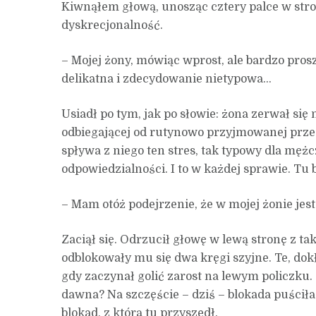
Kiwnąłem głową, unosząc cztery palce w stro
dyskrecjonalność.
– Mojej żony, mówiąc wprost, ale bardzo pros
delikatna i zdecydowanie nietypowa…
Usiadł po tym, jak po słowie: żona zerwał się 
odbiegającej od rutynowo przyjmowanej prze
spływa z niego ten stres, tak typowy dla mę
odpowiedzialności. I to w każdej sprawie. Tu 
– Mam otóż podejrzenie, że w mojej żonie jes
Zaciął się. Odrzucił głowę w lewą stronę z t
odblokowały mu się dwa kręgi szyjne. Te, dokł
gdy zaczynał golić zarost na lewym policzku. C
dawna? Na szczęście – dziś – blokada puściła.
blokad, z którą tu przyszedł.