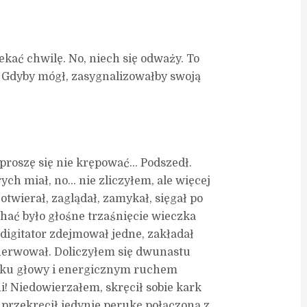
ekać chwilę. No, niech się odważy. To
 Gdyby mógł, zasygnalizowałby swoją
 proszę się nie krępować… Podszedł.
ch miał, no… nie zliczyłem, ale więcej
twierał, zaglądał, zamykał, sięgał po
hać było głośne trzaśnięcie wieczka
idigitator zdejmował jedne, zakładał
enerwował. Doliczyłem się dwunastu
odku głowy i energicznym ruchem
pni! Niedowierzałem, skręcił sobie kark
 przekręcił jedynie perukę połączoną z