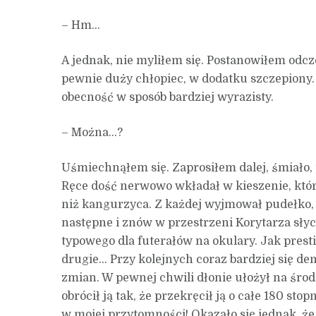
– Hm…
A jednak, nie myliłem się. Postanowiłem odcz
pewnie duży chłopiec, w dodatku szczepiony.
obecność w sposób bardziej wyrazisty.
– Można…?
Uśmiechnąłem się. Zaprosiłem dalej, śmiało,
Ręce dość nerwowo wkładał w kieszenie, który
niż kangurzyca. Z każdej wyjmował pudełko, o
następne i znów w przestrzeni Korytarza słyc
typowego dla futerałów na okulary. Jak prest
drugie… Przy kolejnych coraz bardziej się d
zmian. W pewnej chwili dłonie ułożył na śr
obrócił ją tak, że przekręcił ją o całe 180 sto
w mojej przytomności! Okazało się jednak, że