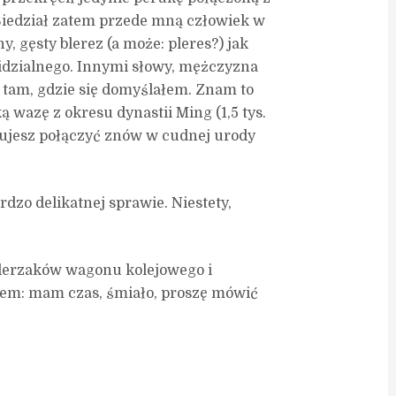
 Siedział zatem przede mną człowiek w
, gęsty blerez (a może: pleres?) jak
widzialnego. Innymi słowy, mężczyzna
e tam, gdzie się domyślałem. Znam to
ą wazę z okresu dynastii Ming (1,5 tys.
óbujesz połączyć znów w cudnej urody
ardzo delikatnej sprawie. Niestety,
derzaków wagonu kolejowego i
łem: mam czas, śmiało, proszę mówić