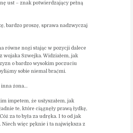
nę ust – znak potwierdzający pełną
zę, bardzo proszę, sprawa nadzwyczaj
na równe nogi stając w pozycji dalece
z wojaka Szwejka. Widziałem, jak
żczyzn o bardzo wysokim poczuciu
byliśmy sobie niemal braćmi.
t inna żona…
akim impetem, że usłyszałem, jak
adnie te, które ciągnęły prawą łydkę,
óż za to była za udręka. I to od jak
 Niech więc pęknie i ta największa z