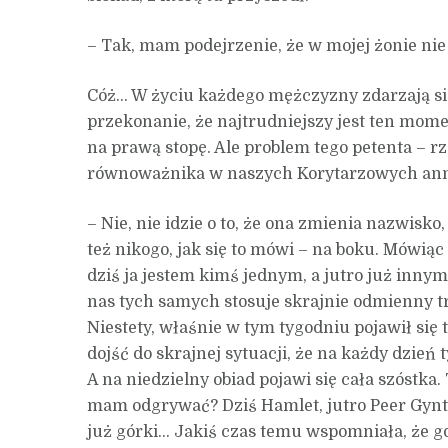
– Tak, mam podejrzenie, że w mojej żonie nie
Cóż… W życiu każdego mężczyzny zdarzają si
przekonanie, że najtrudniejszy jest ten mome
na prawą stopę. Ale problem tego petenta – r
równoważnika w naszych Korytarzowych ann
– Nie, nie idzie o to, że ona zmienia nazwisko
też nikogo, jak się to mówi – na boku. Mówiąc 
dziś ja jestem kimś jednym, a jutro już innym
nas tych samych stosuje skrajnie odmienny tr
Niestety, właśnie w tym tygodniu pojawił się 
dojść do skrajnej sytuacji, że na każdy dzień
A na niedzielny obiad pojawi się cała szóstka.
mam odgrywać? Dziś Hamlet, jutro Peer Gynt
już górki… Jakiś czas temu wspomniała, że gd