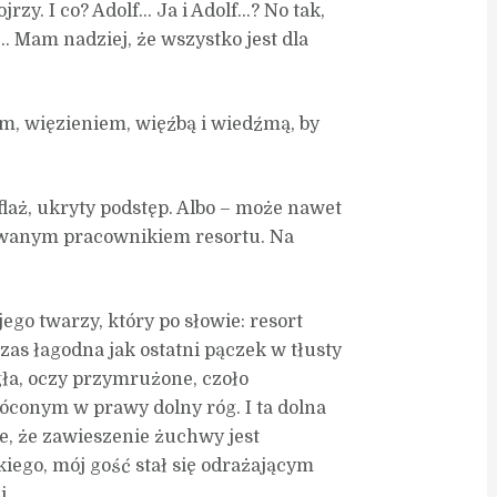
rzy. I co? Adolf… Ja i Adolf…? No tak,
… Mam nadziej, że wszystko jest dla
m, więzieniem, więźbą i wiedźmą, by
laż, ukryty podstęp. Albo – może nawet
towanym pracownikiem resortu. Na
ego twarzy, który po słowie: resort
zas łagodna jak ostatni pączek w tłusty
gła, oczy przymrużone, czoło
onym w prawy dolny róg. I ta dolna
e, że zawieszenie żuchwy jest
kiego, mój gość stał się odrażającym
i.