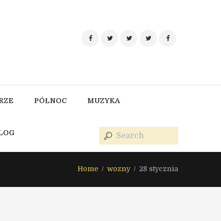
RZE
PÓŁNOC
MUZYKA
BLOG
Home
wozny
28 stycznia