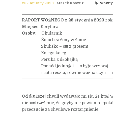
28 January 2023
Marek Koszur
wozny
RAPORT WOŹNEGO z 28 stycznia 2023 rok
Miejsce
: Korytarz
Osoby
: Okularnik
Żona bez żony w żonie
Skulisko – o!!! z głosem!
Kolega kolegi
Peruka z dżokejką
Pochód jedności – to było wczoraj
i cała reszta, równie ważna czyli – ni
Od dłuższej chwili wydawało mi się, że ktoś w
niepostrzeżenie, że gdyby nie pewien niepok
przeczucie za chwilowe roztargnienie.