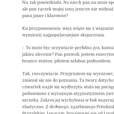
No, tak powiedziała. No niech pan na mnie spoj
ale pan rączek mojej żony jeszcze nie widział
pana jasne i klarowne?
Ku przypomnieniu: więź wiąże się z wiązanie
wymienić najpopularniejsze skojarzenia.
– To może być oczywiście perfidna gra, kamuf
jakieś zlecenie? Pan pozwoli, jestem emery
bramce stałem, pilotem szlaban podnosiłem.
Tak, rzeczywiście. Przyjrzałem się wyrazowi j
zmienił się nie do poznania. Ta twarz dotychc
czwartek nagle się wydłużyła, stała się pocią
podniesione z wyraźnym stygmatyzmem zwróc
szczeka. Zakres jej wychylenia w bok sugeruj
elastyczne. Z drobnego, zgarbionego Potulińs
Brutalskim, Ignacym, bynajmniej nie od Loyol