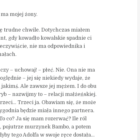
 ma mojej żony.
ę trudne chwile. Dotychczas miałem
nt, gdy kowadło kowalskie spadnie ci
zeczywiście, nie ma odpowiednika i
ałach.
, czy – uchowaj! – płeć. Nie. Ona nie ma
oględnie – jej się niekiedy wydaje, że
 jakimś. Ale zawsze jej mężem. I do obu
yb – nazwijmy to – relacji małżeńskiej.
trzeci… Trzeci ja. Obawiam się, że może
 tygodnia będzie miała innego partnera.
 To co? Ja się mam rozerwać? Ile ról
, pojutrze murzynek Bambo, a potem
yby tego Adolfa w swoje ręce dostała…