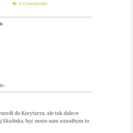
0 Comments
u
c.
szedł do Korytarza, ale tak dalece
ój Skuliska, być może sam uznałbym to