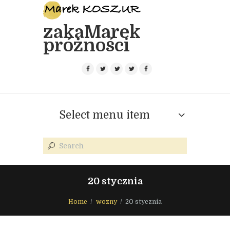
zakaMarek
próżności
Select menu item
20 stycznia
Home
wozny
20 stycznia