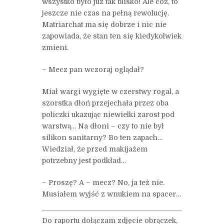
wszystko było już tak blisko! Ale cóż, to
jeszcze nie czas na pełną rewolucję.
Matriarchat ma się dobrze i nic nie
zapowiada, że stan ten się kiedykolwiek
zmieni.
– Mecz pan wczoraj oglądał?
Miał wargi wygięte w czerstwy rogal, a
szorstka dłoń przejechała przez oba
policzki ukazując niewielki zarost pod
warstwą… Na dłoni – czy to nie był
silikon sanitarny? Bo ten zapach…
Wiedział, że przed makijażem
potrzebny jest podkład…
– Proszę? A – mecz? No, ja też nie.
Musiałem wyjść z wnukiem na spacer…
Do raportu dołączam zdjęcie obrączek,