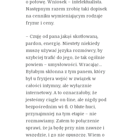
o połowę. Wniosek – intelektualista.
Następnym razem zrobię taki dopisek
na cenniku wymieniającym rodzaje
fryzur i ceny.
– Czuję od pana jakąś skotłowaną,
pardon, energię. Niestety niekiedy
muszę używać języka rozmówcy, by
szybciej trafić do jego, że tak ogólnie
powiem – umysłowości. Wracając…
Byłabym skłonna z tym panem, który
był u fryzjera wejść w związek w
całości intymny, ale wyłącznie
internetowy. A to oznaczałoby, że
jesteśmy ciągle on-line, ale nigdy pod
bezpośrednim wi-fi. O blute-huci,
przynajmniej na tym etapie – nie
rozmawiamy. Zatem to połączenie
sprawi, że ja będę przy nim zawsze i
wszędzie, i go nie opuszczę. Wiem o