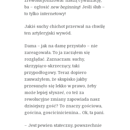
zrewolucjonizować naszą cywilizację,
ba – ogłosić
new beginning
! Jeśli ślub –
to tylko internetowy!
Jakiś suchy chichot przerwał na chwilę
ten artyleryjski wywód.
Dama – jak na damę przystało – nie
zareagowała. To ja zacząłem się
rozglądać. Zaznaczam: suchy,
skrzypiąco-skrzeczący, taki
przypodłogowy. Teraz dopiero
zauważyłem, że skupisko jakby
przesunęło się lekko w prawo, żeby
może lepiej słyszeć, co też za
rewolucyjne zmiany zapowiada nasz
dzisiejszy gość? To znaczy gościowa,
gościna, goscicinicienina… Ok, ta pani.
– Jest pewien stateczny, powszechnie