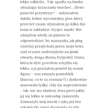
lekko odkleiła… Tak, spadła na biurko
obnażając krzaczasty wiecheć… (brwi
panu też przystrzyc? – usłyszałem
daleki, ledwo wyczuwalny głos, który
przecież znam, słyszałem go kilka dni
temu w zakładzie: fryzjer męski. Nie
zdążyłem wtedy na pytanie to
odpowiedzieć, bo maszynka, jak pług
śnieżny przejechała przez moje brwi,
nad oczami zasłoniętymi na plask
otwartą, drugą dłonią fryzjerki). Dama,
którą tu dziś gościłem schyliła się
lekko, a ja poznałem powód tej nowej
figury – ona zsunęła pantofelek
(kurczę, co to za rozmiar?) i dyskretnie
masowała łydkę. Gdy się wyprostowała
– tak, nie ma złudzeń, lewa pierś jakby
jej się lekko w ostrosłup zamieniła.
Zauważyła mój wzrok i ręką, już bez
rękawiczki, pierś docisnęła na tyle