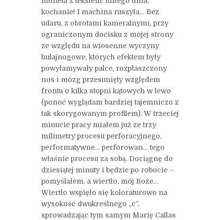
moneta z tekstem: miłego dnia,
kochanie! I machina ruszyła… Bez
udaru, z obrotami kameralnymi, przy
ograniczonym docisku z mojej strony
ze względu na wiosenne wyczyny
hulajnogowe, których efektem były
powyłamywały palce, rozpłaszczony
nos i mózg przesunięty względem
frontu o kilka stopni kątowych w lewo
(ponoć wyglądam bardziej tajemniczo z
tak skorygowanym profilem). W trzeciej
minucie pracy miałem już ze trzy
milimetry procesu perforacyjnego,
performatywne… perforowan… tego
właśnie procesu za sobą. Dociągnę do
dziesiątej minuty i będzie po robocie –
pomyślałem, a wiertło, mój Boże…
Wiertło wspięło się koloraturowo na
wysokość dwukreślnego „c”,
sprowadzając tym samym Marię Callas