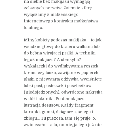
na siebie bez makijażu wymagają
żelaznych nerwów. Zatem tę sferę
wyłączamy z małżeńskiego
internetowego kontraktu małżeństwa
totalnego.
Miny kobiety podczas makijażu – to jak
wsadzić głowę do krateru wulkanu lub
do bębna wirującej pralki. A techniki
tegoż makijażu? A utensylia?
Wykałaczki do wydłubywania resztek
kremu czy tuszu, zawijane w papierek
płatki z niewytartą odżywką, wyciśnięte
tubki past, pasteczek i pasztecików
(niedojedzonych), odwrócone nakrętką
w dół flakoniki. Po demakijażu –
lustracja desusów. Każdy fragment
koronki, gumki, ściągacza, ściegu i
zbiegu… Tu puszcza, tam się pruje, o,
zwiotczało – a tu, no nie, ja tego już nie