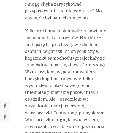
i mogę chyba zaryzykować
przypuszczenie, że niejeden raz? No,
chyba, że był pan tylko mężem…
Kilka dni temu postanowiłem powiesić
na ścianę kilka obrazków. Niektóre z
nich parę lat przeleżały w kątach, na
szafach, w garażu, na strychu czy w
bagażniku samochodu (przejechały ze
mną ładnych parę tysięcy kilometrów).
Wymierzyłem, wypoziomowałem,
haczyki kupiłem, nowe wiertełko
wysunąłem z plastikowego etui
(niemalże jubilerskie pakowanie!) i
osadziłem. Ale… osadziłem we
wrzecionku małej bateryjnej
wkrętareczki. Damy radę, pomyślałem.
Wiertareczka mignęła światełkiem,
zawarczała, co zabrzmiało jak drobna