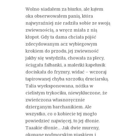
Wolno siadałem za biurko, ale kątem
oka obserwowałem panią, która
najwyraźniej nie radziła sobie ze swoją
zwiewnością, a wręcz miała z nią
kłopot. Gdy ta dama chciała pójść
zdecydowanym acz wybiegowym
krokiem do przodu, jej zwiewność
jakby się wstydziła, chowała za plecy,
ściągała falbanki, a maleńki kapelusik
dociskała do fryzury, widać – wczoraj
tapirowanej chyba szczotką druciarską.
Talia wyeksponowana, nóżka w
cielistym trykociku, niewykluczone, że
zwieńczona własnoręcznie
dzierganym barchanikiem. Ale
wszystko, co o kobiecie tej mogło
powiedzieć najwięcej, to jej dłonie.
Taaakie dłonie… Jak dwie mureny,
okopane podmorskim piaskiem i