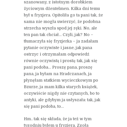
szanowany, z istotnym dorobkiem
życiowym dżentelmen. Kilka dni temu
był u fryzjera. Opitoliła go ta pani tak, że
sama nie mogła uwierzyć, że podobna
strzecha wyszła spod jej ręki. No, ale
ten pan tak chciał… Czyli, jak? No –
tłumaczyła się fryzjerka – ja zadałam
pytanie oczywiste i jasne, jak pana
ostrzyc i otrzymałam odpowiedź
równie oczywistą i prostą: tak, jak się
pani podoba… Proszę pana, proszę
pana, ja byłam na Hradczanach, ja
płynęłam statkiem wycieczkowym po
Bzurze, ja mam kilka starych książek,
oczywiście nigdy nie czytanych, bo to
antyki, ale gdybym ja usłyszała: tak, jak
się pani podoba, to…
Hm.. tak się składa, że ja też w tym
tygodniu bylem u fryzjera. Zgoła