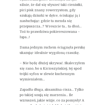
silnie, że dał się słyszeć taki cieniutki,
pici pisk znany rowerzystom, gdy
szukają dziurki w dętce, ściskając ją i
nasłuchując: gdzie ta menda się
przepuszcza…? Wreszcie ta… ta dłoń…
Toż to prawdziwa pokiereszowana –
łapa…!
Dama jednym ruchem ściągnęła perukę
ukazując idealnie wygoloną czaszkę.
– Nie będę dłużej ukrywać. Skaleczyłem
się rano, bo u Kicioszyńskiej, tej spod
trójki syfon w zlewie kuchennym
wymieniałem…
Zapadła długa, aksamitna cisza… Tylko
po takiej snują się marzenia… Ile
wzruszeń, jakie wizje, co za pomysły! A