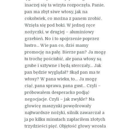
inaczej się ta wizyta rozpoczęła. Panie,
pan ma zbyt siwe włosy, jak na
cokolwiek, co można z panem zrobić.
Wzięła się pod boki. W jednej ręce
nożyczki, w drugiej – aluminiowy
grzebień. No i to spojrzenie poprzez
lustro… Wie pan co, dziś mamy
promocję na pałę. Bierze pan? Ja mogę
tu trochę pościubić, ale pana włosy są
grube i sztywne i będą sterczały… Jak
pan będzie wyglądał? Skąd pan ma te
włosy? W pana wieku, to… Ja mogę
ciąć, pana sprawa, pana gust… Czyli –
próbowałem desperacko podjąć
negocjacje. Czyli – jak zwykle? Na
głowicę maszynki powędrowały
najtwardsze nożyki, silnik zawarczał a
ja po kilku minutach zapłaciłem złotych
trzydzieści pięć. Objętość głowy wrosła