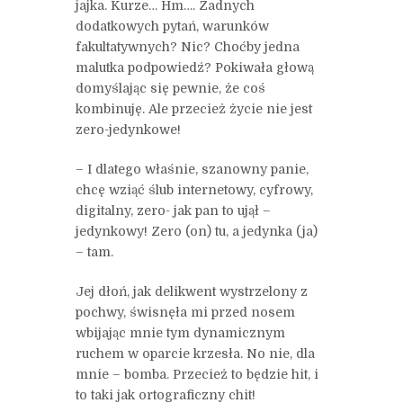
jajka. Kurze… Hm…. Żadnych
dodatkowych pytań, warunków
fakultatywnych? Nic? Choćby jedna
malutka podpowiedź? Pokiwała głową
domyślając się pewnie, że coś
kombinuję. Ale przecież życie nie jest
zero-jedynkowe!
– I dlatego właśnie, szanowny panie,
chcę wziąć ślub internetowy, cyfrowy,
digitalny, zero- jak pan to ujął –
jedynkowy! Zero (on) tu, a jedynka (ja)
– tam.
Jej dłoń, jak delikwent wystrzelony z
pochwy, świsnęła mi przed nosem
wbijając mnie tym dynamicznym
ruchem w oparcie krzesła. No nie, dla
mnie – bomba. Przecież to będzie hit, i
to taki jak ortograficzny chit!