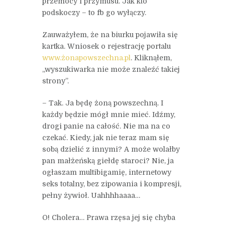
przemocy i przymusu. Jak kto
podskoczy – to fb go wyłączy.
Zauważyłem, że na biurku pojawiła się
kartka. Wniosek o rejestrację portalu
www.żonapowszechna.pl
. Kliknąłem,
„wyszukiwarka nie może znaleźć takiej
strony”.
– Tak. Ja będę żoną powszechną. I
każdy będzie mógł mnie mieć. Idźmy,
drogi panie na całość. Nie ma na co
czekać. Kiedy, jak nie teraz mam się
sobą dzielić z innymi? A może wolałby
pan małżeńską giełdę staroci? Nie, ja
ogłaszam multibigamię, internetowy
seks totalny, bez zipowania i kompresji,
pełny żywioł. Uahhhhaaaa…
O! Cholera… Prawa rzęsa jej się chyba