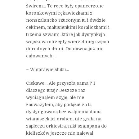
żwirem… Te ręce były opancerzone
koronkowymi rękawiczkami z
nonszalancko rzuconym tu i ówdzie
cekinem, malusieńkimi koraliczkami i
trzema szwami, które jak dystynkcja
wojskowa strzegły wierzchniej części
dorodnych dłoni. Od dawna już nie
całowanych…
– W sprawie ślubu…
Ciekawe… Ale przyszła sama!? I
dlaczego tutaj? Jeszcze raz
wyciągnąłem szyję, ale nie
zauważyłem, aby podążał za tą
dystyngowaną bez wątpienia damą
wianuszek jej druhen, nie grała na
zapleczu orkiestra, nikt szampana do
kieliszków jeszcze nie nalewał.