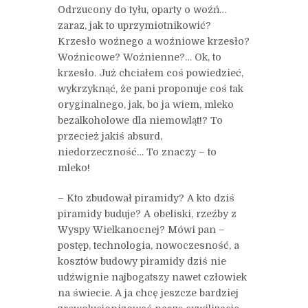
Odrzucony do tyłu, oparty o woźń…
zaraz, jak to uprzymiotnikowić?
Krzesło woźnego a woźniowe krzesło?
Woźnicowe? Woźnienne?… Ok, to
krzesło. Już chciałem coś powiedzieć,
wykrzyknąć, że pani proponuje coś tak
oryginalnego, jak, bo ja wiem, mleko
bezalkoholowe dla niemowląt!? To
przecież jakiś absurd,
niedorzeczność… To znaczy – to
mleko!
– Kto zbudował piramidy? A kto dziś
piramidy buduje? A obeliski, rzeźby z
Wyspy Wielkanocnej? Mówi pan –
postęp, technologia, nowoczesność, a
kosztów budowy piramidy dziś nie
udźwignie najbogatszy nawet człowiek
na świecie. A ja chcę jeszcze bardziej