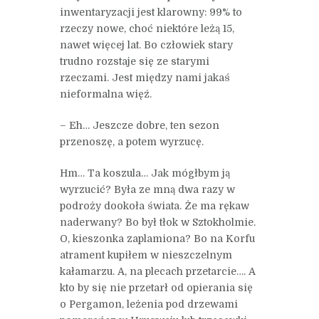
inwentaryzacji jest klarowny: 99% to
rzeczy nowe, choć niektóre leżą 15,
nawet więcej lat. Bo człowiek stary
trudno rozstaje się ze starymi
rzeczami. Jest między nami jakaś
nieformalna więź.
– Eh… Jeszcze dobre, ten sezon
przenoszę, a potem wyrzucę.
Hm… Ta koszula… Jak mógłbym ją
wyrzucić? Była ze mną dwa razy w
podroży dookoła świata. Że ma rękaw
naderwany? Bo był tłok w Sztokholmie.
O, kieszonka zaplamiona? Bo na Korfu
atrament kupiłem w nieszczelnym
kałamarzu. A, na plecach przetarcie…. A
kto by się nie przetarł od opierania się
o Pergamon, leżenia pod drzewami