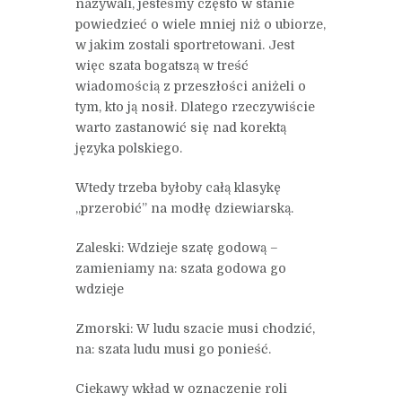
nazywali, jesteśmy często w stanie
powiedzieć o wiele mniej niż o ubiorze,
w jakim zostali sportretowani. Jest
więc szata bogatszą w treść
wiadomością z przeszłości aniżeli o
tym, kto ją nosił. Dlatego rzeczywiście
warto zastanowić się nad korektą
języka polskiego.
Wtedy trzeba byłoby całą klasykę
„przerobić” na modłę dziewiarską.
Zaleski: Wdzieje szatę godową –
zamieniamy na: szata godowa go
wdzieje
Zmorski: W ludu szacie musi chodzić,
na: szata ludu musi go ponieść.
Ciekawy wkład w oznaczenie roli