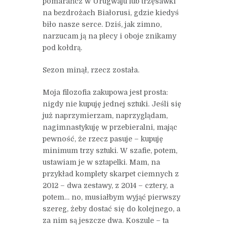
pomarańcz w Urugwaju lub trzęsawki
na bezdrożach Białorusi, gdzie kiedyś
biło nasze serce. Dziś, jak zimno,
narzucam ją na plecy i oboje znikamy
pod kołdrą.
Sezon minął, rzecz została.
Moja filozofia zakupowa jest prosta:
nigdy nie kupuję jednej sztuki. Jeśli się
już naprzymierzam, naprzyglądam,
nagimnastykuję w przebieralni, mając
pewność, że rzecz pasuje – kupuję
minimum trzy sztuki. W szafie, potem,
ustawiam je w sztapelki. Mam, na
przykład komplety skarpet ciemnych z
2012 – dwa zestawy, z 2014 – cztery, a
potem… no, musiałbym wyjąć pierwszy
szereg, żeby dostać się do kolejnego, a
za nim są jeszcze dwa. Koszule – ta