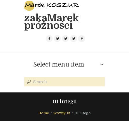
zakaMarek
próżności
Select menu item
01 lutego
Home
wozny02
01 lutego