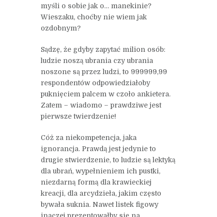
myśli o sobie jak o… manekinie?
Wieszaku, choćby nie wiem jak
ozdobnym?
Sądzę, że gdyby zapytać milion osób:
ludzie noszą ubrania czy ubrania
noszone są przez ludzi, to 999999,99
respondentów odpowiedziałoby
puknięciem palcem w czoło ankietera.
Zatem – wiadomo – prawdziwe jest
pierwsze twierdzenie!
Cóż za niekompetencja, jaka
ignorancja. Prawdą jest jedynie to
drugie stwierdzenie, to ludzie są lektyką
dla ubrań, wypełnieniem ich pustki,
niezdarną formą dla krawieckiej
kreacji, dla arcydzieła, jakim często
bywała suknia. Nawet listek figowy
inaczej prezentowałby się na