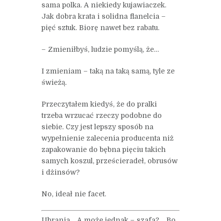
sama polka. A niekiedy kujawiaczek.
Jak dobra krata i solidna flanelcia –
pięć sztuk. Biorę nawet bez rabatu.
– Zmieniłbyś, ludzie pomyślą, że…
I zmieniam – taką na taką samą, tyle ze
świeżą.
Przeczytałem kiedyś, że do pralki
trzeba wrzucać rzeczy podobne do
siebie. Czy jest lepszy sposób na
wypełnienie zalecenia producenta niż
zapakowanie do bębna pięciu takich
samych koszul, prześcieradeł, obrusów
i dżinsów?
No, ideał nie facet.
Ubrania… A może jednak – szafa?… Bo