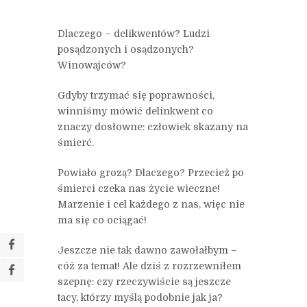
Dlaczego – delikwentów? Ludzi
posądzonych i osądzonych?
Winowajców?
Gdyby trzymać się poprawności,
winniśmy mówić delinkwent co
znaczy dosłowne: człowiek skazany na
śmierć.
Powiało grozą? Dlaczego? Przecież po
śmierci czeka nas życie wieczne!
Marzenie i cel każdego z nas, więc nie
ma się co ociągać!
Jeszcze nie tak dawno zawołałbym –
cóż za temat! Ale dziś z rozrzewniłem
szepnę: czy rzeczywiście są jeszcze
tacy, którzy myślą podobnie jak ja?