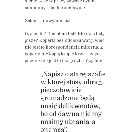
siebie. A że w pracy zawsze byłem
sumienny – będę robił swoje.
Zatem – nowy miesiąc…
O, a co to? Dostałem list? Kto dziś listy
pisze? Koperta bez odcisku warg, więc
nie jest to korespondencja miłosna. Z
koperty nie kapią krople krwi – więc
pewnie nie jest to też groźba. Czytam:
„Napisz o starej szafie,
w której stosy ubrań,
pieczołowicie
gromadzone będą
nosić delikwentów,
bo od dawna nie my
nosimy ubrania, a
one nas”.