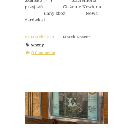
Skulisko (?…) Zacieniona
przyjaźń Ciążenie Newtona
Łany zbóż Nowa
żarówka i...
27 March 2023
Marek Koszur
wozny
0 Comments