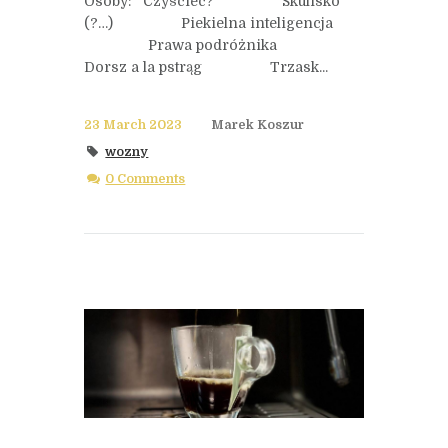
Osoby: Czyściec? Skulisko
(?…) Piekielna inteligencja
Prawa podróżnika
Dorsz a la pstrąg Trzask...
23 March 2023
Marek Koszur
wozny
0 Comments