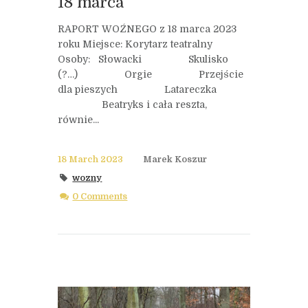
18 marca
RAPORT WOŹNEGO z 18 marca 2023
roku Miejsce: Korytarz teatralny
Osoby: Słowacki Skulisko
(?…) Orgie Przejście
dla pieszych Latareczka
Beatryks i cała reszta,
równie...
18 March 2023
Marek Koszur
wozny
0 Comments