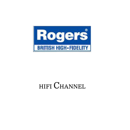
C
HIFI
HANNEL