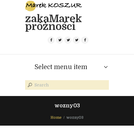
zakaMarek
próżności
Select menu item
wozny03
Home
wozny03