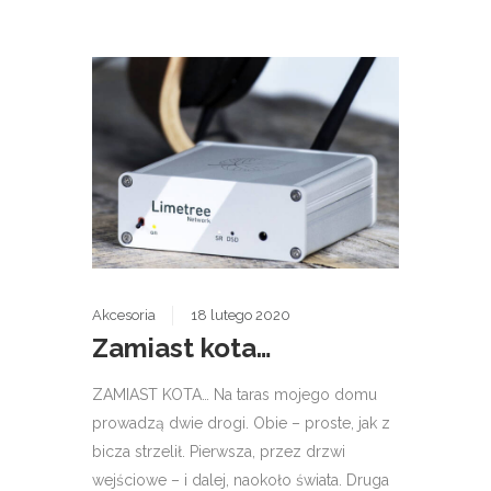
Akcesoria
18 lutego 2020
Zamiast kota…
ZAMIAST KOTA… Na taras mojego domu
prowadzą dwie drogi. Obie – proste, jak z
bicza strzelił. Pierwsza, przez drzwi
wejściowe – i dalej, naokoło świata. Druga