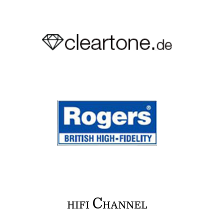
C
HIFI
HANNEL