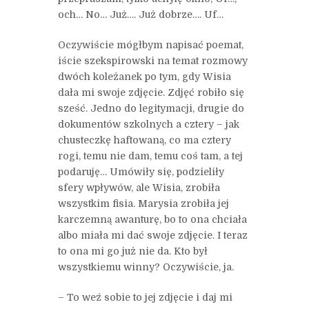
och… No… Już…. Już dobrze…. Uf…
Oczywiście mógłbym napisać poemat,
iście szekspirowski na temat rozmowy
dwóch koleżanek po tym, gdy Wisia
dała mi swoje zdjęcie. Zdjęć robiło się
sześć. Jedno do legitymacji, drugie do
dokumentów szkolnych a cztery – jak
chusteczkę haftowaną, co ma cztery
rogi, temu nie dam, temu coś tam, a tej
podaruję… Umówiły się, podzieliły
sfery wpływów, ale Wisia, zrobiła
wszystkim fisia. Marysia zrobiła jej
karczemną awanturę, bo to ona chciała
albo miała mi dać swoje zdjęcie. I teraz
to ona mi go już nie da. Kto był
wszystkiemu winny? Oczywiście, ja.
– To weź sobie to jej zdjęcie i daj mi