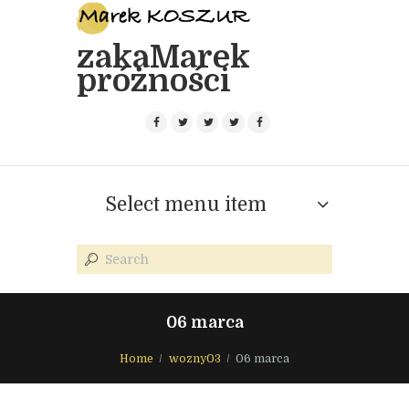
zakaMarek
próżności
Select menu item
06 marca
Home
wozny03
06 marca