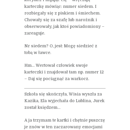
karteczkę mówiąc: numer siedem. I
rozbiegały się z piskiem i śmiechem.
Chowały się za szafę lub narożnik i
obserwowały, jak ktoś powiadomiony –
zareaguje.
Nr siedem? O, jest: Mogę siedzieć z
tobą w ławce.
Hm… Wertował człowiek swoje
karteczki i znajdował tam np. numer 12
– Daj się pociągnąć za warkocz.
Szkoła się skończyła, Wisia wyszła za
Kazika, Ela wyjechała do Lublina, Jurek
został księdzem…
A ja trzymam te kartki i chętnie puszczę
je znów w ten zaczarowany emocjami