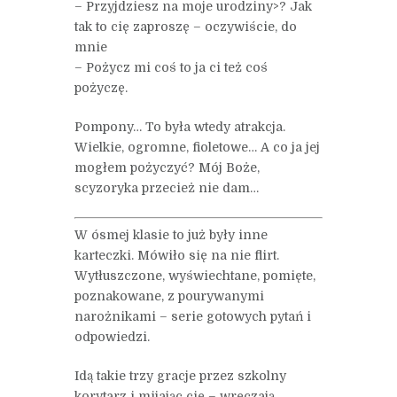
– Przyjdziesz na moje urodziny>? Jak
tak to cię zaproszę – oczywiście, do
mnie
– Pożycz mi coś to ja ci też coś
pożyczę.
Pompony… To była wtedy atrakcja.
Wielkie, ogromne, fioletowe… A co ja jej
mogłem pożyczyć? Mój Boże,
scyzoryka przecież nie dam…
W ósmej klasie to już były inne
karteczki. Mówiło się na nie flirt.
Wytłuszczone, wyświechtane, pomięte,
poznakowane, z pourywanymi
narożnikami – serie gotowych pytań i
odpowiedzi.
Idą takie trzy gracje przez szkolny
korytarz i mijając cię – wręczają