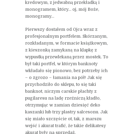
kredowym, z jedwabną przekładką i
monogramem, który… oj, mój Boże,
monogramy…
Pierwszy dostałem od Ojca wraz z
profesjonalnym portfelem. Skórzanym,
rozkładanym, w formacie książkowym,
z kieszonką zamykaną na klapkę z
wypustką przewlekaną przez mostek. To
był taki portfel, w którym banknoty
wkładało się pionowo, bez potrzeby ich
– o zgrozo – łamania na pół! Jak się
przychodziło do sklepu, to się taki
banknot, niczym carskie płachty z
pugilaresu na ladę rzeźniczą kładło,
otrzymując w zamian dziesięć deko
kaszanki lub trzy plastry salcesonu. Jak
się miało szczęście ot, tak, z marszu
wejść i akurat trafić, że takie delikatesy
akurat były na sprzedaż.