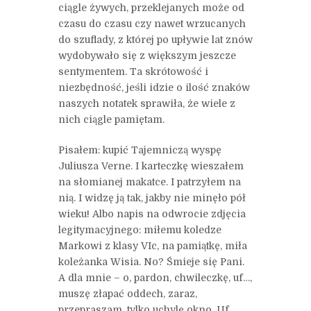
ciągle żywych, przeklejanych może od
czasu do czasu czy nawet wrzucanych
do szuflady, z której po upływie lat znów
wydobywało się z większym jeszcze
sentymentem. Ta skrótowość i
niezbędność, jeśli idzie o ilość znaków
naszych notatek sprawiła, że wiele z
nich ciągle pamiętam.
Pisałem: kupić Tajemniczą wyspę
Juliusza Verne. I karteczkę wieszałem
na słomianej makatce. I patrzyłem na
nią. I widzę ją tak, jakby nie minęło pół
wieku! Albo napis na odwrocie zdjęcia
legitymacyjnego: miłemu koledze
Markowi z klasy VIc, na pamiątkę, miła
koleżanka Wisia. No? Śmieje się Pani.
A dla mnie – o, pardon, chwileczkę, uf…,
muszę złapać oddech, zaraz,
przepraszam, tylko uchylę okno, Uf…,