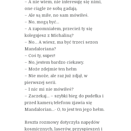
– A nie wiem, nie interesuję się nimi,
one ciągle ze sobą gadają.
– Ale są miłe, no sam mówiłeś.
– No, mogą być…
– A zapomniałem, przecież ty się
kolegujesz z Michaliną?
– No… A wiesz, ma być trzeci sezon
Mandaloriana?
– Coś ty, super!
– No, jestem bardzo ciekawy.
– Może zdejmie ten hełm
– Nie może, ale raz już zdjął, w
pierwszej serii.
– I nic mi nie mówiłeś?
– Zaczekaj… – szybki bieg do pudełka i
przed kamerą telefonu zjawia się
Mandalorian…- O, to jest ten jego hełm.
Reszta rozmowy dotyczyła napędów
kosmicznych, laserów, przyspieszeń i