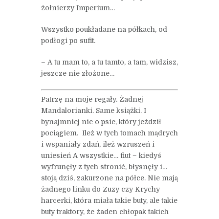
żołnierzy Imperium…
Wszystko poukładane na półkach, od
podłogi po sufit.
– A tu mam to, a tu tamto, a tam, widzisz,
jeszcze nie złożone…
Patrzę na moje regały. Żadnej
Mandalorianki. Same książki. I
bynajmniej nie o psie, który jeździł
pociągiem. Ileż w tych tomach mądrych
i wspaniały zdań, ileż wzruszeń i
uniesień A wszystkie… fiut – kiedyś
wyfrunęły z tych stronić, błysnęły i…
stoją dziś, zakurzone na półce. Nie mają
żadnego linku do Zuzy czy Krychy
harcerki, która miała takie buty, ale takie
buty traktory, że żaden chłopak takich