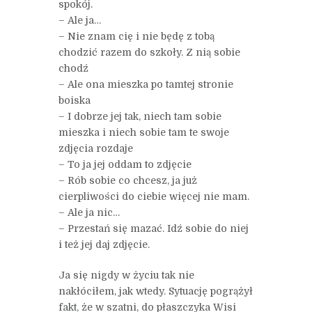
spokój.
– Ale ja…
– Nie znam cię i nie będę z tobą
chodzić razem do szkoły. Z nią sobie
chodź
– Ale ona mieszka po tamtej stronie
boiska
– I dobrze jej tak, niech tam sobie
mieszka i niech sobie tam te swoje
zdjęcia rozdaje
– To ja jej oddam to zdjęcie
– Rób sobie co chcesz, ja już
cierpliwości do ciebie więcej nie mam.
– Ale ja nic…
– Przestań się mazać. Idź sobie do niej
i też jej daj zdjęcie.
Ja się nigdy w życiu tak nie
nakłóciłem, jak wtedy. Sytuację pogrążył
fakt, że w szatni, do płaszczyka Wisi