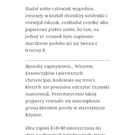
Siadał sobie człowiek wygodnie,
zwinięty w kształt chińskiej siódemki i
rozwijał rulonik, rozkładał rozetkę albo
papierowe piekło-niebo, bo tam, na
jednej ze ścianek było napisane
maczkiem: podoba mi się Iwona z
trzeciej B.
Sposoby zapisywania… Wzorem
Essenczyków i pierwszych
Chrześcijan, kodowało się treści,
których nie powinien odczytać rzymski
namiestnik. Przechwycenie takiej
grypsery równało się uszczupleniu
grona klientów poczty w starożytnym
Rzymie.
Idea zapisu K+B+M umieszczana do
dziś na drzwiach kolędniczych, miała