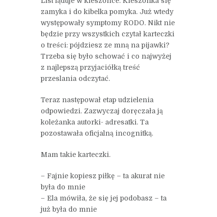
List ląduje w kieszonce. Kieszonka się
zamyka i do kibelka pomyka. Już wtedy
występowały symptomy RODO. Nikt nie
będzie przy wszystkich czytał karteczki
o treści: pójdziesz ze mną na pijawki?
Trzeba się było schować i co najwyżej
z najlepszą przyjaciółką treść
przeslania odczytać.
Teraz następował etap udzielenia
odpowiedzi. Zazwyczaj doręczała ją
koleżanka autorki- adresatki. Ta
pozostawała oficjalną incognitką.
Mam takie karteczki.
– Fajnie kopiesz piłkę – ta akurat nie
była do mnie
– Ela mówiła, że się jej podobasz – ta
już była do mnie