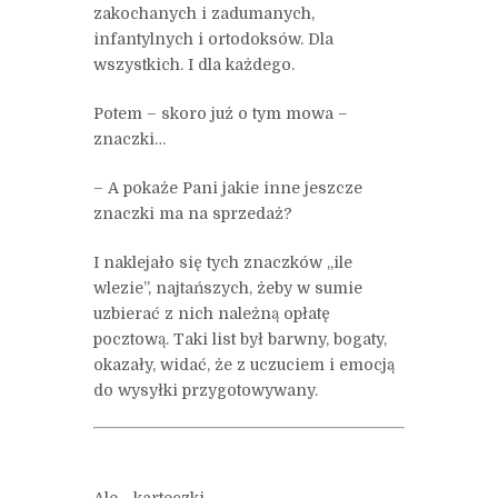
zakochanych i zadumanych,
infantylnych i ortodoksów. Dla
wszystkich. I dla każdego.
Potem – skoro już o tym mowa –
znaczki…
– A pokaże Pani jakie inne jeszcze
znaczki ma na sprzedaż?
I naklejało się tych znaczków „ile
wlezie”, najtańszych, żeby w sumie
uzbierać z nich należną opłatę
pocztową. Taki list był barwny, bogaty,
okazały, widać, że z uczuciem i emocją
do wysyłki przygotowywany.
Ale… karteczki…