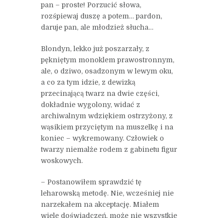
pan – proste! Porzucić słowa,
rozśpiewaj duszę a potem… pardon,
daruje pan, ale młodzież słucha…
Blondyn, lekko już poszarzały, z
pękniętym monoklem prawostronnym,
ale, o dziwo, osadzonym w lewym oku,
a co za tym idzie, z dewizką
przecinającą twarz na dwie części,
dokładnie wygolony, widać z
archiwalnym wdziękiem ostrzyżony, z
wąsikiem przyciętym na muszelkę i na
koniec – wykremowany. Człowiek o
twarzy niemalże rodem z gabinetu figur
woskowych.
– Postanowiłem sprawdzić tę
leharowską metodę. Nie, wcześniej nie
narzekałem na akceptację. Miałem
wiele doświadczeń, może nie wszystkie