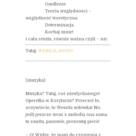
Omdlenie
Teoria względności –
względność teoretyczna
Determinacja
Kochaj mnie!
i cała reszta, równie ważna czyli – nic.
Tutaj:
WERSJA AUDIO
(muzyka)
Muzyka? Tutaj, coś niesłychanego!
Operetka w Korytarzu? Przecież to,
oczywiście, to Wesoła wdówka! No,
jeśli jeszcze wraz z melodią ona sama
tu zawita, panowie, prezentuj pierś!
– O! Widzę, że mam do czynienia z