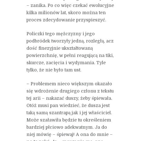
– zanika. Po co więc czekać ewolucyjne
kilka milionów lat, skoro można ten
proces zdecydowanie przyspieszyć.
Policzki tego mężczyzny i jego
podbródek tworzyły jedną, rozległą, acz
dość finezyjnie ukształtowaną
powierzchnię, w pełni reagującą na tiki,
skurcze, zacięcia i wydymania. Tyle
tylko, że nie było tam ust.
– Problemem nieco większym okazało
się wdrożenie drugiego członu z tekstu
tej arii – nakazać duszy, żeby śpiewała.
Otóż musi pan wiedzieć, że dusza jest
taką samą szantrapą jak i jej właściciel.
Może szaławiła będzie tu określeniem
bardziej płciowo adekwatnym. Ja do
niej mówię – śpiewaj! A ona do mnie –