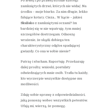
Po lewej i po prawej stronie szeregi
zamkniętych drzwi, których nie widać. Na
środku – moje biurko. Za nim długie, lekko
falujące kotary. Cisza… W kącie – jakieś
Skulisko
z zamkniętymi oczami? Im
bardziej się w nie wpatruję, tym mniej
szczegółów dostrzegam. Odnoszę
wrażenie, że skądś dobiega ten
charakterystyczny odgłos spadającej
gwiazdy. Co ona w sobie niesie?
Patrzę i słucham. Raportuję. Przekazuję
dalej prośby, wnioski, postulaty
odwiedzających mnie osób. Trafia tu każdy,
kto wyczerpie wszystkie dostępne mu
możliwości.
Zdaję sobie sprawę z odpowiedzialności,
jaką ponoszę wobec wszystkich petentów.
Ufają mi, wierzą, że pomogę.