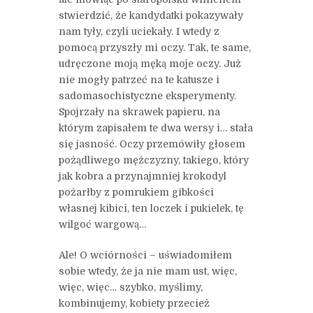
stwierdzić, że kandydatki pokazywały
nam tyły, czyli uciekały. I wtedy z
pomocą przyszły mi oczy. Tak, te same,
udręczone moją męką moje oczy. Już
nie mogły patrzeć na te katusze i
sadomasochistyczne eksperymenty.
Spojrzały na skrawek papieru, na
którym zapisałem te dwa wersy i… stała
się jasność. Oczy przemówiły głosem
pożądliwego mężczyzny, takiego, który
jak kobra a przynajmniej krokodyl
pożarłby z pomrukiem gibkości
własnej kibici, ten loczek i pukielek, tę
wilgoć wargową…
Ale! O wciórności – uświadomiłem
sobie wtedy, że ja nie mam ust, więc,
więc, więc… szybko, myślimy,
kombinujemy, kobiety przecież