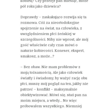
kobietą? Czy przeżył pan miesiąc, może
pół roku jako dziewica?
Doprawdy – zaskakująco rozwija się ta
rozmowa. Cóż za nieortodoksyjne
spojrzenie na świat, na człowieka, z
uwzględnieniem płci żeńskiej w
szczególności. Niby nie wprost, ale mój
gość właściwie cały czas mówi o
naturze kobiecości. Koneser, ekspert,
smakosz, a może…?
– Bez obaw. Nie mam problemów z
moją tożsamością. Ale jako człowiek
światły i świadomy, by ważyć rację obu
płci, muszę mój pogląd na ten, jakby nie
patrzeć – konflikt – maksymalnie
obiektywizować. Mówi się, stań pan na
moim miejscu, a wtedy… No więc
próbowałem wszystkiego. Niemniej