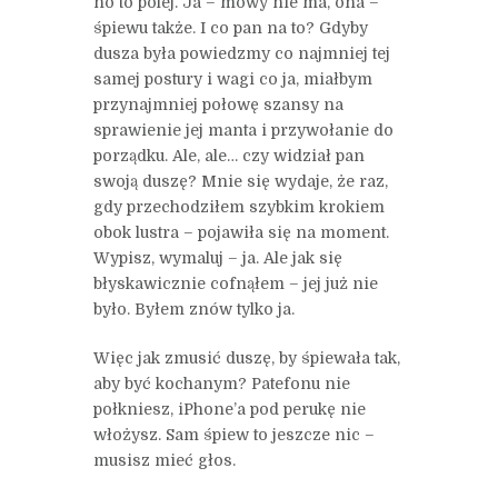
no to polej. Ja – mowy nie ma, ona –
śpiewu także. I co pan na to? Gdyby
dusza była powiedzmy co najmniej tej
samej postury i wagi co ja, miałbym
przynajmniej połowę szansy na
sprawienie jej manta i przywołanie do
porządku. Ale, ale… czy widział pan
swoją duszę? Mnie się wydaje, że raz,
gdy przechodziłem szybkim krokiem
obok lustra – pojawiła się na moment.
Wypisz, wymaluj – ja. Ale jak się
błyskawicznie cofnąłem – jej już nie
było. Byłem znów tylko ja.
Więc jak zmusić duszę, by śpiewała tak,
aby być kochanym? Patefonu nie
połkniesz, iPhone’a pod perukę nie
włożysz. Sam śpiew to jeszcze nic –
musisz mieć głos.