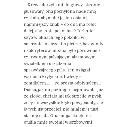
– Krew uderzyła mi do głowy, skronie
pulsowały, ona pochylona nade mną
czekała, abym dał jej ten ostatni,
najmniejszy znak – co ona ma robić
dalej, aby mnie pokochać? Drżenie
szyb w oknach tego pokoiku w
suterynie, na trzecim piętrze, bez windy
i kaloryferów, można było porównać z
czerwonym pulsującym alarmowym
światełkiem urządzenia
sprawdzającego puls. Ten osiągał
wartości krytyczne. I wtedy –
zemdlałem…. – Po prostu odpłynąłem…
Dusza, jak mi później relacjonowała, już
ze złości chciała mi tak strzelić w pysk,
żeby mi wszystkie kłyki powypadały, ale
ja tych ust przecież nie miałem! I tutaj
stał się cud… Ona, moja ukochana,
otuliła mnie swoimi wierzbowymi