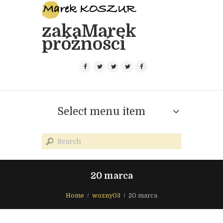
zakaMarek
próżności
Select menu item
20 marca
Home
wozny03
20 marca