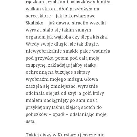
rączkami, czubkami paluszków stłumiła
wulkan skroni, dłoń przyłożyła na
serce, które – jak to korytarzowe
Skulisko – już dawno straciło wszelki
wyraz i stało się takim samym
organem jak wątroba czy ślepa kiszka.
Wtedy swoje długie, ale tak długie,
niewyobrażalnie smukłe palce wsunęła
pod grzywkę, potem pod całą moją
czuprynę, zakładając jakby siatkę
ochronną na buzujące sektory
wyobraźni mojego mózgu. Głowa
zaczęła się zmniejszać, wyraźnie
odcinała się już od szyi, a golf, który
miałem naciągnięty po sam nos i
przyklejony taśmą klejącą scotch do
policzków – opadł – odsłaniając moje
usta.
Takiej ciszy w Korytarzu jeszcze nie