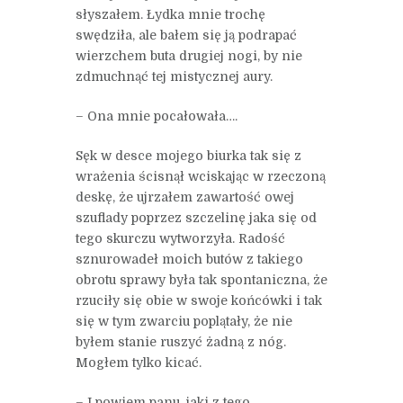
słyszałem. Łydka mnie trochę
swędziła, ale bałem się ją podrapać
wierzchem buta drugiej nogi, by nie
zdmuchnąć tej mistycznej aury.
– Ona mnie pocałowała….
Sęk w desce mojego biurka tak się z
wrażenia ścisnął wciskając w rzeczoną
deskę, że ujrzałem zawartość owej
szuflady poprzez szczelinę jaka się od
tego skurczu wytworzyła. Radość
sznurowadeł moich butów z takiego
obrotu sprawy była tak spontaniczna, że
rzuciły się obie w swoje końcówki i tak
się w tym zwarciu poplątały, że nie
byłem stanie ruszyć żadną z nóg.
Mogłem tylko kicać.
– I powiem panu, jaki z tego