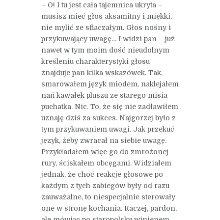
– O! I tu jest cała tajemnica ukryta –
musisz mieć głos aksamitny i miękki,
nie mylić ze sflaczałym. Głos nośny i
przykuwający uwagę… I widzi pan – już
nawet w tym moim dość nieudolnym
kreśleniu charakterystyki głosu
znajduje pan kilka wskazówek. Tak,
smarowałem język miodem, naklejałem
nań kawałek pluszu ze starego misia
puchatka. Nic. To, że się nie zadławiłem
uznaję dziś za sukces. Najgorzej było z
tym przykuwaniem uwagi. Jak przekuć
język, żeby zwracał na siebie uwagę.
Przykładałem więc go do zmrożonej
rury, ściskałem obcęgami. Widziałem
jednak, że choć reakcje głosowe po
każdym z tych zabiegów były od razu
zauważalne, to niespecjalnie sterowały
one w stronę kochania. Raczej, pardon,
ale mówiąc po staropolsku winienem