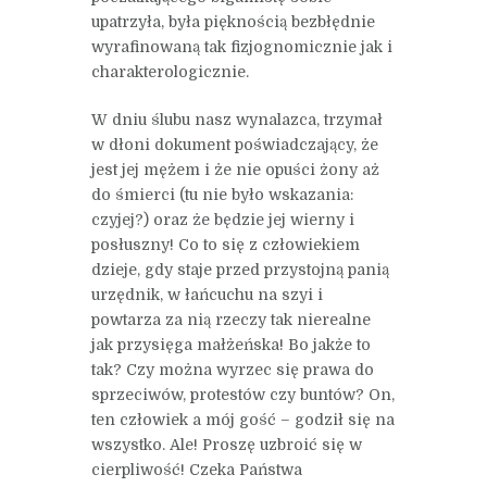
upatrzyła, była pięknością bezbłędnie
wyrafinowaną tak fizjognomicznie jak i
charakterologicznie.
W dniu ślubu nasz wynalazca, trzymał
w dłoni dokument poświadczający, że
jest jej mężem i że nie opuści żony aż
do śmierci (tu nie było wskazania:
czyjej?) oraz że będzie jej wierny i
posłuszny! Co to się z człowiekiem
dzieje, gdy staje przed przystojną panią
urzędnik, w łańcuchu na szyi i
powtarza za nią rzeczy tak nierealne
jak przysięga małżeńska! Bo jakże to
tak? Czy można wyrzec się prawa do
sprzeciwów, protestów czy buntów? On,
ten człowiek a mój gość – godził się na
wszystko. Ale! Proszę uzbroić się w
cierpliwość! Czeka Państwa