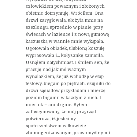
człowiekiem poważnym i złożonych
obietnic dotrzymuję. Wróciłem. Ona
drzwi zaryglowała, ułożyła mnie na
szezlongu, uprzednio w pianie, przy
świecach w łazience i z nową gumową
kaczuszką w wannie mnie wykąpała.
Ugotowała obiadek, ulubioną koszulę
wyprasowała i… kołysankę zanuciła.
Usnąłem natychmiast. I śniłem sen, że
pracuję nad jakimś ważnym
wynalazkiem, że już wchodzę w etap
testowy, biegam po piętrach, czujniki do
drzwi sąsiadów przykładam i mierzę
poziom bigamii w każdym z nich. I
miernik – ani drgnie. Byłem
zafascynowany, że mój przyrząd
potwierdza, iż jesteśmy
społeczeństwem całkowicie
zhomogenizowanym, prawomyślnym i