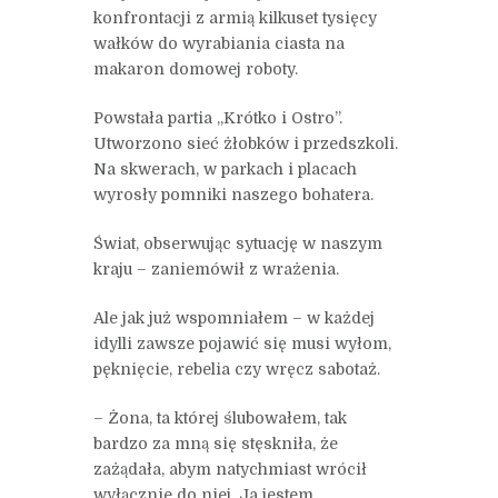
konfrontacji z armią kilkuset tysięcy
wałków do wyrabiania ciasta na
makaron domowej roboty.
Powstała partia „Krótko i Ostro”.
Utworzono sieć żłobków i przedszkoli.
Na skwerach, w parkach i placach
wyrosły pomniki naszego bohatera.
Świat, obserwując sytuację w naszym
kraju – zaniemówił z wrażenia.
Ale jak już wspomniałem – w każdej
idylli zawsze pojawić się musi wyłom,
pęknięcie, rebelia czy wręcz sabotaż.
– Żona, ta której ślubowałem, tak
bardzo za mną się stęskniła, że
zażądała, abym natychmiast wrócił
wyłącznie do niej. Ja jestem