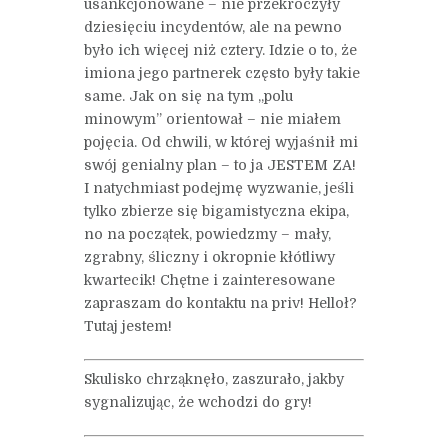
usankcjonowane – nie przekroczyły
dziesięciu incydentów, ale na pewno
było ich więcej niż cztery. Idzie o to, że
imiona jego partnerek często były takie
same. Jak on się na tym „polu
minowym” orientował – nie miałem
pojęcia. Od chwili, w której wyjaśnił mi
swój genialny plan – to ja JESTEM ZA!
I natychmiast podejmę wyzwanie, jeśli
tylko zbierze się bigamistyczna ekipa,
no na początek, powiedzmy – mały,
zgrabny, śliczny i okropnie kłótliwy
kwartecik! Chętne i zainteresowane
zapraszam do kontaktu na priv! Helloł?
Tutaj jestem!
Skulisko chrząknęło, zaszurało, jakby
sygnalizując, że wchodzi do gry!