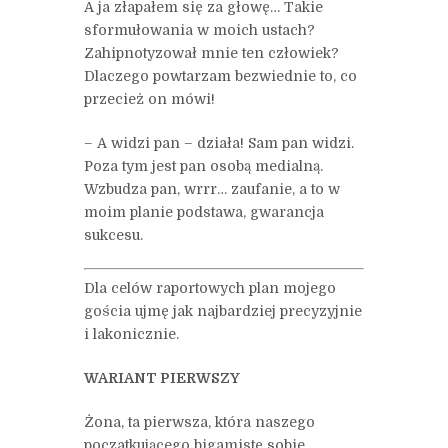
A ja złapałem się za głowę… Takie
sformułowania w moich ustach?
Zahipnotyzował mnie ten człowiek?
Dlaczego powtarzam bezwiednie to, co
przecież on mówi!
– A widzi pan – działa! Sam pan widzi.
Poza tym jest pan osobą medialną.
Wzbudza pan, wrrr… zaufanie, a to w
moim planie podstawa, gwarancja
sukcesu.
Dla celów raportowych plan mojego
gościa ujmę jak najbardziej precyzyjnie
i lakonicznie.
WARIANT PIERWSZY
Żona, ta pierwsza, która naszego
poczatkującego bigamistę sobie