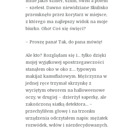
mnie jakiś szmer, szum, świst a potem
– szelest. Dawno niewidziane Skulisko
przemknęło przez korytarz w miejsce,
z którego ma najlepszy widok na moje
biurko. Oho! Coś się święci?
– Proszę pana! Tak, do pana mówię!
Ale kto? Rozglądam się i… tylko dzięki
mojej wyjątkowej spostrzegawczości
stanąłem oko w oko z…. typowym
makijaż kamuflażowym. Mężczyzna w
jednej ręce trzymał skrzynkę z
wyciętym otworem na halloweenowe
oczy, w drugiej – dzierżył saperkę, ale
zakończoną siatką detektora… –
przechyliłem głowę i na trzonku
urządzenia odczytałem napis: mężatek
rozwódek, wdów i niezdecydowanych.