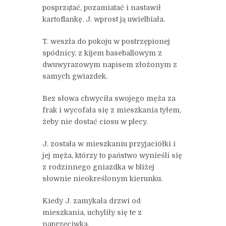
posprzątać, pozamiatać i nastawił
kartoflankę. J. wprost ją uwielbiała.
T. weszła do pokoju w postrzępionej
spódnicy, z kijem baseballowym z
dwuwyrazowym napisem złożonym z
samych gwiazdek.
Bez słowa chwyciła swojego męża za
frak i wycofała się z mieszkania tyłem,
żeby nie dostać ciosu w plecy.
J. została w mieszkaniu przyjaciółki i
jej męża, którzy to państwo wynieśli się
z rodzinnego gniazdka w bliżej
słownie nieokreślonym kierunku.
Kiedy J. zamykała drzwi od
mieszkania, uchyliły się te z
naprzeciwka.