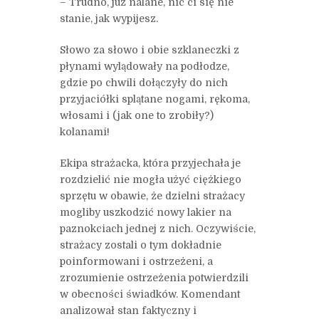
– Trudno, już nalane, nic ci się nie
stanie, jak wypijesz.
Słowo za słowo i obie szklaneczki z
płynami wylądowały na podłodze,
gdzie po chwili dołączyły do nich
przyjaciółki splątane nogami, rękoma,
włosami i (jak one to zrobiły?)
kolanami!
Ekipa strażacka, która przyjechała je
rozdzielić nie mogła użyć ciężkiego
sprzętu w obawie, że dzielni strażacy
mogliby uszkodzić nowy lakier na
paznokciach jednej z nich. Oczywiście,
strażacy zostali o tym dokładnie
poinformowani i ostrzeżeni, a
zrozumienie ostrzeżenia potwierdzili
w obecności świadków. Komendant
analizował stan faktyczny i