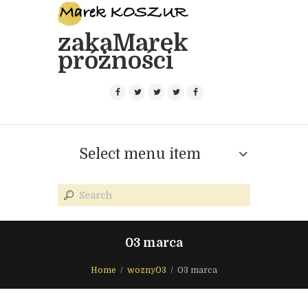
zakaMarek
próżności
Select menu item
03 marca
Home
wozny03
03 marca