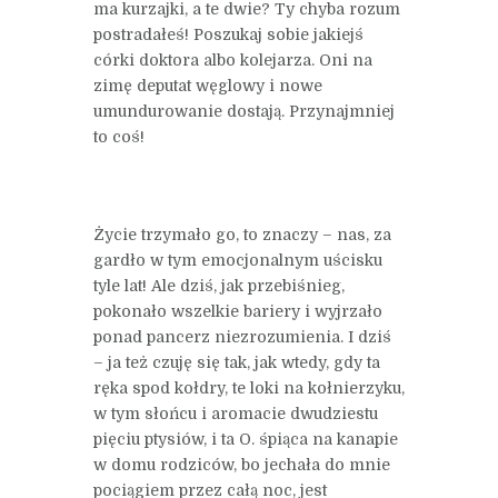
ma kurzajki, a te dwie? Ty chyba rozum
postradałeś! Poszukaj sobie jakiejś
córki doktora albo kolejarza. Oni na
zimę deputat węglowy i nowe
umundurowanie dostają. Przynajmniej
to coś!
Życie trzymało go, to znaczy – nas, za
gardło w tym emocjonalnym uścisku
tyle lat! Ale dziś, jak przebiśnieg,
pokonało wszelkie bariery i wyjrzało
ponad pancerz niezrozumienia. I dziś
– ja też czuję się tak, jak wtedy, gdy ta
ręka spod kołdry, te loki na kołnierzyku,
w tym słońcu i aromacie dwudziestu
pięciu ptysiów, i ta O. śpiąca na kanapie
w domu rodziców, bo jechała do mnie
pociągiem przez całą noc, jest