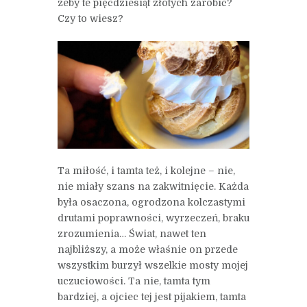
żeby te pięćdziesiąt złotych zarobić?
Czy to wiesz?
Ta miłość, i tamta też, i kolejne – nie,
nie miały szans na zakwitnięcie. Każda
była osaczona, ogrodzona kolczastymi
drutami poprawności, wyrzeczeń, braku
zrozumienia… Świat, nawet ten
najbliższy, a może właśnie on przede
wszystkim burzył wszelkie mosty mojej
uczuciowości. Ta nie, tamta tym
bardziej, a ojciec tej jest pijakiem, tamta