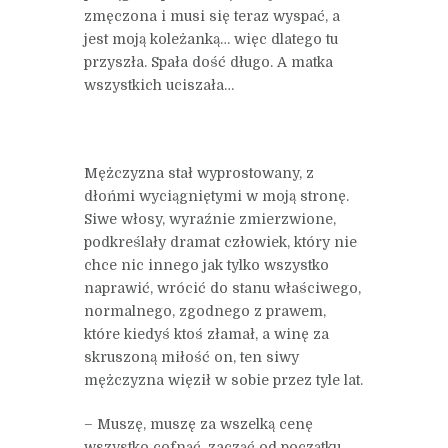
zmęczona i musi się teraz wyspać, a
jest moją koleżanką… więc dlatego tu
przyszła. Spała dość długo. A matka
wszystkich uciszała…
Mężczyzna stał wyprostowany, z
dłońmi wyciągniętymi w moją stronę.
Siwe włosy, wyraźnie zmierzwione,
podkreślały dramat człowiek, który nie
chce nic innego jak tylko wszystko
naprawić, wrócić do stanu właściwego,
normalnego, zgodnego z prawem,
które kiedyś ktoś złamał, a winę za
skruszoną miłość on, ten siwy
mężczyzna więził w sobie przez tyle lat.
– Muszę, muszę za wszelką cenę
wszystko cofnąć, zacząć od początku.