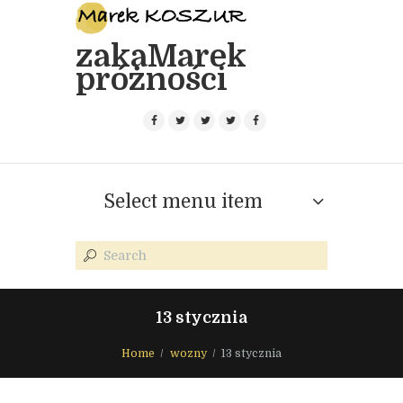
zakaMarek
próżności
Select menu item
13 stycznia
Home
wozny
13 stycznia