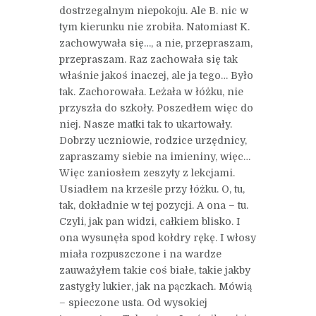
dostrzegalnym niepokoju. Ale B. nic w
tym kierunku nie zrobiła. Natomiast K.
zachowywała się…, a nie, przepraszam,
przepraszam. Raz zachowała się tak
właśnie jakoś inaczej, ale ja tego… Było
tak. Zachorowała. Leżała w łóżku, nie
przyszła do szkoły. Poszedłem więc do
niej. Nasze matki tak to ukartowały.
Dobrzy uczniowie, rodzice urzędnicy,
zapraszamy siebie na imieniny, więc…
Więc zaniosłem zeszyty z lekcjami.
Usiadłem na krześle przy łóżku. O, tu,
tak, dokładnie w tej pozycji. A ona – tu.
Czyli, jak pan widzi, całkiem blisko. I
ona wysunęła spod kołdry rękę. I włosy
miała rozpuszczone i na wardze
zauważyłem takie coś białe, takie jakby
zastygły lukier, jak na pączkach. Mówią
– spieczone usta. Od wysokiej