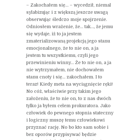
– Zakochałem się… – wycedził, niemal
sylabizując i z większą jeszcze uwagą
obserwując śledczo moje spojrzenie.
Odniosłem wrażenie, że… tak…, że jemu
się wydaje, iż to ja jestem
zmaterializowaną projekcją jego stanu
emocjonalnego, że to nie on, a ja
jestem tu wszystkiemu, czyli jego
przewinieniu winny… Że to nie on, a ja
nie wytrzymałem, nie dochowałem
stanu cnoty i się… zakochałem. I to
teraz! Kiedy meta na wyciągnięcie ręki!
No cóż, właściwie przy takim jego
założeniu, że to nie on, to z nas dwóch
tylko ja byłem celem prokuratora. Jako
człowiek do pewnego stopnia stateczny
i logiczny muszę temu człowiekowi
przyznać rację. No bo kto sam sobie i
bez oporów przypisywać będzie