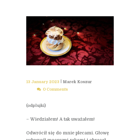
13 January 2023
Marek Koszur
0 Comments
(odplujki)
– Wiedziałem! A tak uważałem!
Odwrócił się do mnie plecami. Głowę
uchwycił mocnymi rękami i obracał