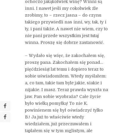
ochoczo jakąkolwiek winę? Winni są
inni. I nawet jeśli my cokolwiek źle
zrobimy, to – rzecz jasna – do czynu
takiego przywiedli nas inni, wy, tak, ty i
ty, i pani także. A nawet nie wiem, czy to
nie pani przede wszystkim jest tutaj
winna. Proszę się dobrze zastanowić.
– Wydało się więc, że zakochałem się,
proszę pana. Zakochałem się ponad…
pięćdziesiąt lat temu i dopiero teraz to
sobie uświadomiłem. Wtedy myślałem:
a, co tam, takie tam byle jakie, siakie i
nijakie. I masz. Teraz prawda wyszła na
jaw. Pan sobie wyobraża? Całe życie
było wielką pomyłką! To nie K.
powinienem się był oświadczyć tylko
B.! Ja już to właściwie wtedy
wiedziałem, już przeczuwałem i
taplałem się w tym mglistym, ale