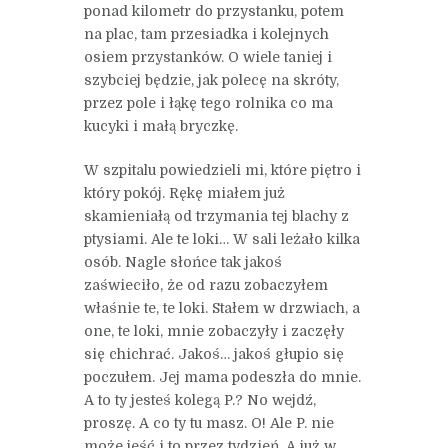
ponad kilometr do przystanku, potem
na plac, tam przesiadka i kolejnych
osiem przystanków. O wiele taniej i
szybciej będzie, jak polecę na skróty,
przez pole i łąkę tego rolnika co ma
kucyki i małą bryczkę.
W szpitalu powiedzieli mi, które piętro i
który pokój. Rękę miałem już
skamieniałą od trzymania tej blachy z
ptysiami. Ale te loki… W sali leżało kilka
osób. Nagle słońce tak jakoś
zaświeciło, że od razu zobaczyłem
właśnie te, te loki. Stałem w drzwiach, a
one, te loki, mnie zobaczyły i zaczęły
się chichrać. Jakoś… jakoś głupio się
poczułem. Jej mama podeszła do mnie.
A to ty jesteś kolegą P.? No wejdź,
proszę. A co ty tu masz. O! Ale P. nie
może jeść i to przez tydzień. A już w