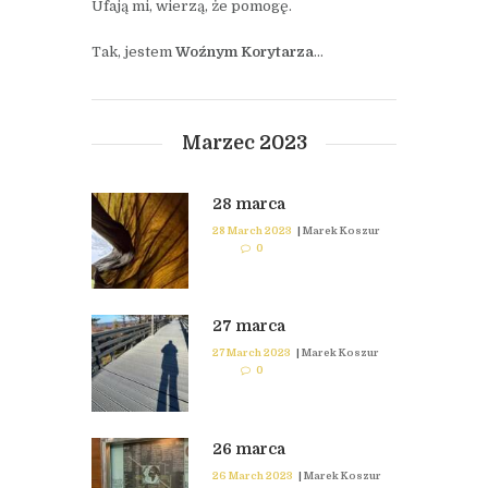
Ufają mi, wierzą, że pomogę.
Tak, jestem
Woźnym Korytarza
…
Marzec 2023
28 marca
28 March 2023
|
Marek Koszur
0
27 marca
27 March 2023
|
Marek Koszur
0
26 marca
26 March 2023
|
Marek Koszur