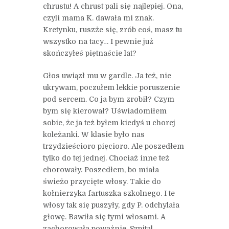
chrustu! A chrust pali się najlepiej. Ona,
czyli mama K. dawała mi znak.
Kretynku, ruszże się, zrób coś, masz tu
wszystko na tacy… I pewnie już
skończyłeś piętnaście lat?
Głos uwiązł mu w gardle. Ja też, nie
ukrywam, poczułem lekkie poruszenie
pod sercem. Co ja bym zrobił? Czym
bym się kierował? Uświadomiłem
sobie, że ja też byłem kiedyś u chorej
koleżanki. W klasie było nas
trzydzieścioro pięcioro. Ale poszedłem
tylko do tej jednej. Chociaż inne też
chorowały. Poszedłem, bo miała
świeżo przycięte włosy. Takie do
kołnierzyka fartuszka szkolnego. I te
włosy tak się puszyły, gdy P. odchylała
głowę. Bawiła się tymi włosami. A
zachorowała poważnie. Szpital,