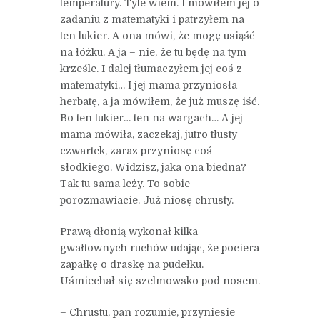
temperatury. Tyle wiem. I mówiłem jej o
zadaniu z matematyki i patrzyłem na
ten lukier. A ona mówi, że mogę usiąść
na łóżku. A ja – nie, że tu będę na tym
krześle. I dalej tłumaczyłem jej coś z
matematyki… I jej mama przyniosła
herbatę, a ja mówiłem, że już muszę iść.
Bo ten lukier… ten na wargach… A jej
mama mówiła, zaczekaj, jutro tłusty
czwartek, zaraz przyniosę coś
słodkiego. Widzisz, jaka ona biedna?
Tak tu sama leży. To sobie
porozmawiacie. Już niosę chrusty.
Prawą dłonią wykonał kilka
gwałtownych ruchów udając, że pociera
zapałkę o draskę na pudełku.
Uśmiechał się szelmowsko pod nosem.
– Chrustu, pan rozumie, przyniesie