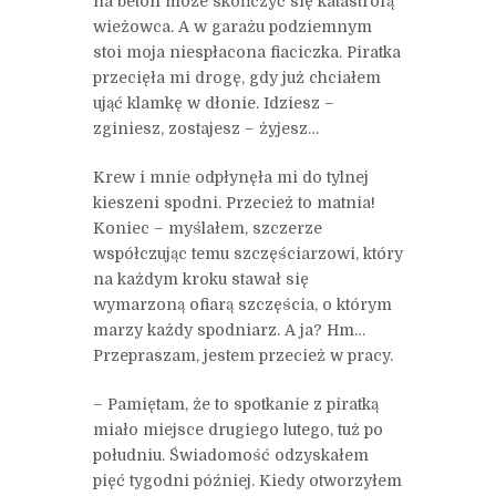
na beton może skończyć się katastrofą
wieżowca. A w garażu podziemnym
stoi moja niespłacona fiaciczka. Piratka
przecięła mi drogę, gdy już chciałem
ująć klamkę w dłonie. Idziesz –
zginiesz, zostajesz – żyjesz…
Krew i mnie odpłynęła mi do tylnej
kieszeni spodni. Przecież to matnia!
Koniec – myślałem, szczerze
współczując temu szczęściarzowi, który
na każdym kroku stawał się
wymarzoną ofiarą szczęścia, o którym
marzy każdy spodniarz. A ja? Hm…
Przepraszam, jestem przecież w pracy.
– Pamiętam, że to spotkanie z piratką
miało miejsce drugiego lutego, tuż po
południu. Świadomość odzyskałem
pięć tygodni później. Kiedy otworzyłem