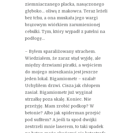
ziemniaczanego placka, nasączonego
głęboko… oliwą z makowca. Teraz leżeli
bez tchu, a ona muskała jego wargi
brązowym wiórkiem zarumienionej
cebulki. Tym, który wypadł z patelni na
podłogę…
– Byłem sparaliżowany strachem.
Wiedziałem, że zaraz stąd wyjdę, ale
między drzwiami piratki, a wejściem
do mojego mieszkania jest jeszcze
jeden lokal. Bigamiometr – szalał!
Uchyliłem drzwi. Cisza jak chłopem
zasiał. Bigamiometr już wyginał
strzałkę poza skalę. Koniec. Nie
przeżyję. Mam zrobić podkop? W
betonie? Albo jak spiderman przejść
pod sufitem? A jeśli ta spod dwójki
zestrzeli mnie laserem, to taki upadek