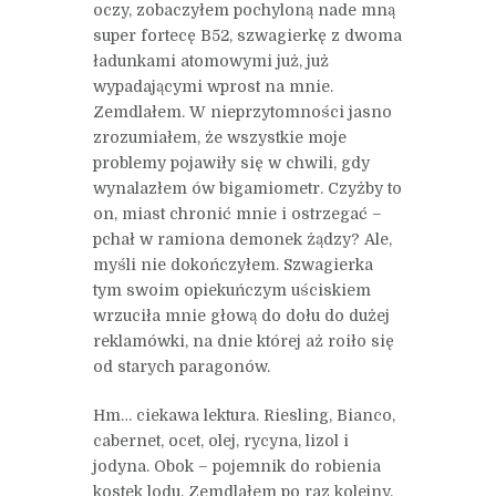
oczy, zobaczyłem pochyloną nade mną
super fortecę B52, szwagierkę z dwoma
ładunkami atomowymi już, już
wypadającymi wprost na mnie.
Zemdlałem. W nieprzytomności jasno
zrozumiałem, że wszystkie moje
problemy pojawiły się w chwili, gdy
wynalazłem ów bigamiometr. Czyżby to
on, miast chronić mnie i ostrzegać –
pchał w ramiona demonek żądzy? Ale,
myśli nie dokończyłem. Szwagierka
tym swoim opiekuńczym uściskiem
wrzuciła mnie głową do dołu do dużej
reklamówki, na dnie której aż roiło się
od starych paragonów.
Hm… ciekawa lektura. Riesling, Bianco,
cabernet, ocet, olej, rycyna, lizol i
jodyna. Obok – pojemnik do robienia
kostek lodu. Zemdlałem po raz kolejny.