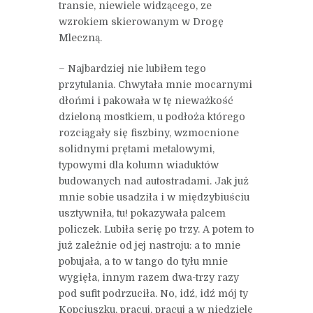
transie, niewiele widzącego, ze
wzrokiem skierowanym w Drogę
Mleczną.
– Najbardziej nie lubiłem tego
przytulania. Chwytała mnie mocarnymi
dłońmi i pakowała w tę nieważkość
dzieloną mostkiem, u podłoża którego
rozciągały się fiszbiny, wzmocnione
solidnymi prętami metalowymi,
typowymi dla kolumn wiaduktów
budowanych nad autostradami. Jak już
mnie sobie usadziła i w międzybiuściu
usztywniła, tu! pokazywała palcem
policzek. Lubiła serię po trzy. A potem to
już zależnie od jej nastroju: a to mnie
pobujała, a to w tango do tyłu mnie
wygięła, innym razem dwa-trzy razy
pod sufit podrzuciła. No, idź, idź mój ty
Kopciuszku, pracuj, pracuj a w niedzielę