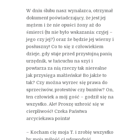
W dniu ślubu nasz wynalazca, otrzymał
dokument poświadczający, że jest jej
mężem i że nie opuści żony aż do
śmierci (tu nie było wskazania: czyjej –
jego czy jej?) oraz że będzie jej wierny i
posłuszny! Co to się z człowiekiem
dzieje, gdy staje przed przystojną panią
urzędnik, w łańcuchu na szyi i
powtarza za nią rzeczy tak nierealne
jak przysięga małżeńska! Bo jakże to
tak? Czy można wyrzec się prawa do
sprzeciwów, protestów czy buntów? On,
ten człowiek a mój gość – godził się na
wszystko. Ale! Proszę uzbroić się w
cierpliwość! Czeka Państwa
arcyciekawa pointa!
– Kocham cię moja T. i zrobię wszystko
by moją miłość ci udowodnić.