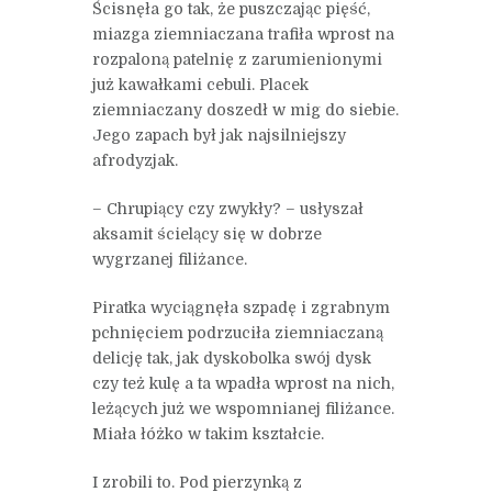
Ścisnęła go tak, że puszczając pięść,
miazga ziemniaczana trafiła wprost na
rozpaloną patelnię z zarumienionymi
już kawałkami cebuli. Placek
ziemniaczany doszedł w mig do siebie.
Jego zapach był jak najsilniejszy
afrodyzjak.
– Chrupiący czy zwykły? – usłyszał
aksamit ścielący się w dobrze
wygrzanej filiżance.
Piratka wyciągnęła szpadę i zgrabnym
pchnięciem podrzuciła ziemniaczaną
delicję tak, jak dyskobolka swój dysk
czy też kulę a ta wpadła wprost na nich,
leżących już we wspomnianej filiżance.
Miała łóżko w takim kształcie.
I zrobili to. Pod pierzynką z