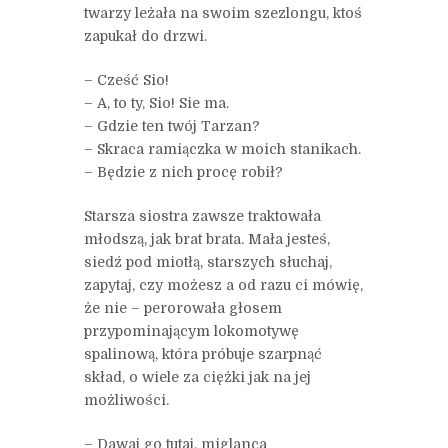
twarzy leżała na swoim szezlongu, ktoś
zapukał do drzwi.
– Cześć Sio!
– A, to ty, Sio! Sie ma.
– Gdzie ten twój Tarzan?
– Skraca ramiączka w moich stanikach.
– Będzie z nich procę robił?
Starsza siostra zawsze traktowała
młodszą, jak brat brata. Mała jesteś,
siedź pod miotłą, starszych słuchaj,
zapytaj, czy możesz a od razu ci mówię,
że nie – perorowała głosem
przypominającym lokomotywę
spalinową, która próbuje szarpnąć
skład, o wiele za ciężki jak na jej
możliwości.
– Dawaj go tutaj, miglanca