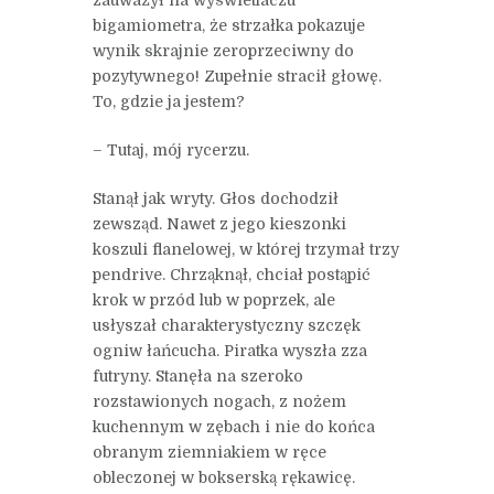
bigamiometra, że strzałka pokazuje
wynik skrajnie zeroprzeciwny do
pozytywnego! Zupełnie stracił głowę.
To, gdzie ja jestem?
– Tutaj, mój rycerzu.
Stanął jak wryty. Głos dochodził
zewsząd. Nawet z jego kieszonki
koszuli flanelowej, w której trzymał trzy
pendrive. Chrząknął, chciał postąpić
krok w przód lub w poprzek, ale
usłyszał charakterystyczny szczęk
ogniw łańcucha. Piratka wyszła zza
futryny. Stanęła na szeroko
rozstawionych nogach, z nożem
kuchennym w zębach i nie do końca
obranym ziemniakiem w ręce
obleczonej w bokserską rękawicę.