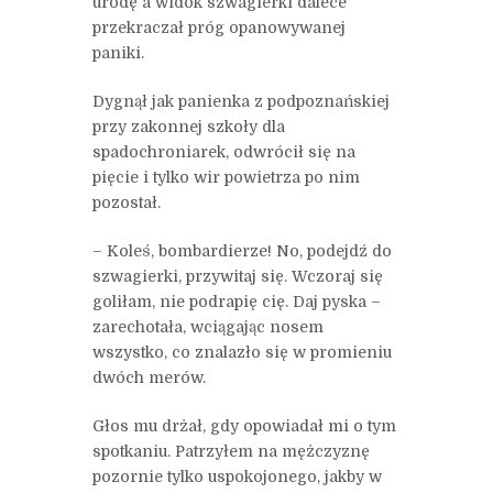
urodę a widok szwagierki dalece
przekraczał próg opanowywanej
paniki.
Dygnął jak panienka z podpoznańskiej
przy zakonnej szkoły dla
spadochroniarek, odwrócił się na
pięcie i tylko wir powietrza po nim
pozostał.
– Koleś, bombardierze! No, podejdź do
szwagierki, przywitaj się. Wczoraj się
goliłam, nie podrapię cię. Daj pyska –
zarechotała, wciągając nosem
wszystko, co znalazło się w promieniu
dwóch merów.
Głos mu drżał, gdy opowiadał mi o tym
spotkaniu. Patrzyłem na mężczyznę
pozornie tylko uspokojonego, jakby w