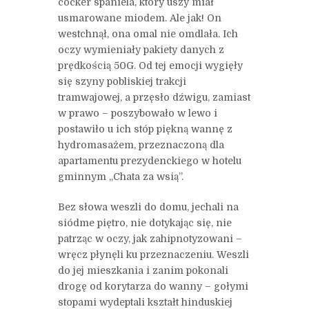
cocker spaniela, który uszy miał
usmarowane miodem. Ale jak! On
westchnął, ona omal nie omdlała. Ich
oczy wymieniały pakiety danych z
prędkością 50G. Od tej emocji wygięły
się szyny pobliskiej trakcji
tramwajowej, a przęsło dźwigu, zamiast
w prawo – poszybowało w lewo i
postawiło u ich stóp piękną wannę z
hydromasażem, przeznaczoną dla
apartamentu prezydenckiego w hotelu
gminnym „Chata za wsią”.
Bez słowa weszli do domu, jechali na
siódme piętro, nie dotykając się, nie
patrząc w oczy, jak zahipnotyzowani –
wręcz płynęli ku przeznaczeniu. Weszli
do jej mieszkania i zanim pokonali
drogę od korytarza do wanny – gołymi
stopami wydeptali kształt hinduskiej