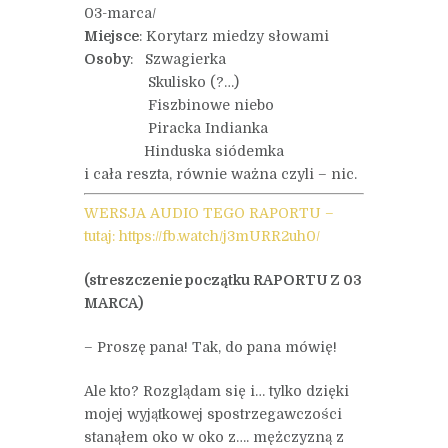
03-marca/
Miejsce
: Korytarz miedzy słowami
Osoby
: Szwagierka
Skulisko (?…)
Fiszbinowe niebo
Piracka Indianka
Hinduska siódemka
i cała reszta, równie ważna czyli – nic.
WERSJA AUDIO TEGO RAPORTU –
tutaj: https://fb.watch/j3mURR2uh0/
(streszczenie początku RAPORTU Z 03
MARCA)
– Proszę pana! Tak, do pana mówię!
Ale kto? Rozglądam się i… tylko dzięki
mojej wyjątkowej spostrzegawczości
stanąłem oko w oko z…. mężczyzną z