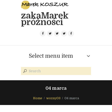
zakaMarek
próżności
Select menu item
04 marca
Home
wozny03
04 marca