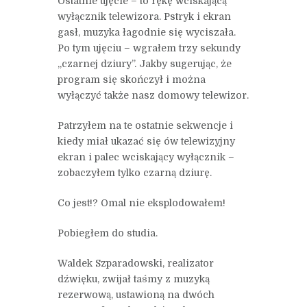
Ostatnie ujęcie – to rękę wciskającą
wyłącznik telewizora. Pstryk i ekran
gasł, muzyka łagodnie się wyciszała.
Po tym ujęciu – wgrałem trzy sekundy
„czarnej dziury”. Jakby sugerując, że
program się skończył i można
wyłączyć także nasz domowy telewizor.
Patrzyłem na te ostatnie sekwencje i
kiedy miał ukazać się ów telewizyjny
ekran i palec wciskający wyłącznik –
zobaczyłem tylko czarną dziurę.
Co jest!? Omal nie eksplodowałem!
Pobiegłem do studia.
Waldek Szparadowski, realizator
dźwięku, zwijał taśmy z muzyką
rezerwową, ustawioną na dwóch