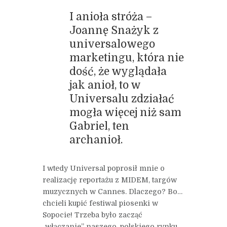
I anioła stróża –
Joannę Snażyk z
universalowego
marketingu, która nie
dość, że wyglądała
jak anioł, to w
Universalu zdziałać
mogła więcej niż sam
Gabriel, ten
archanioł.
I wtedy Universal poprosił mnie o
realizację reportażu z MIDEM, targów
muzycznych w Cannes. Dlaczego? Bo…
chcieli kupić festiwal piosenki w
Sopocie! Trzeba było zacząć
„włączanie” naszego, polskiego rynku