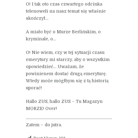
O! I tak oto czas czwartego odcinka
telenoweli na nasz temat się właśnie
skończył…
A miało być o Murze Berlińskim, o
kryminale, o…
O! Nie wiem, czy w tej sytuacji czasu
emerytury mi starczy, aby o wszystkim
opowiedzieć… Uważam, że
powinienem dostać drugą emeryturę.
Wtedy może mógłbym się z tą historią
uporać!
Hallo ZUS, hallo ZUS – Tu Magazyn
MORZE! Over!
Zatem – do jutra.