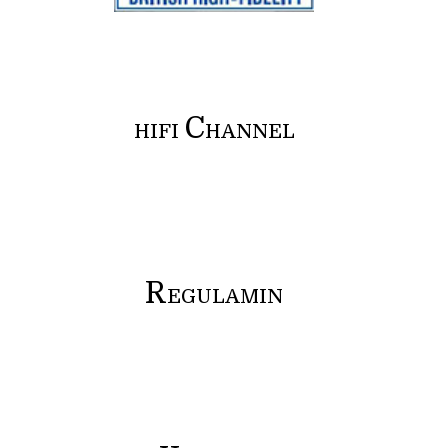
C
HIFI
HANNEL
R
EGULAMIN