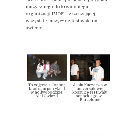
muzycznego do krwioobiegu
organizacji IMOF – zrzeszającej
wszystkie muzyczne festiwale na
świecie.
To zdjęcie z Joanną,
Jasiu Kuczerwa w
ktoś nam pstryknął
universalowej
w hollywoodzkiej
koszulce festiwalu
Alei Gwiazd.
sopockiego w…
Barcelonie