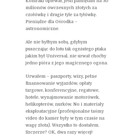
Kontrakt opiewał, jeśli pamiętam na 30
milionów ówczesnych złotych za
czołówkę i drugie tyle za tyłówkę.
Pieniądze dla Ośrodka –
astronomiczne.
Ale nie byłbym sobą, gdybym
puszczając do lotu tak ognistego ptaka
jakim był Universal, nie urwał choćby
jedno pióra z jego magicznego ogona.
Urwałem – paszporty, wizy, pełne
finansowanie wyjazdów, opłaty
targowe, konferencyjne, regatowe,
hotele, wynajmowanie motorówek,
helikopterów, nurków. No i materiały
eksploatacyjne (profesjonalne taśmy
video do kamer były w tym czasie na
wagę złota). Wszystko to dostałem.
Szczerze? OK, dwa razy więcej!