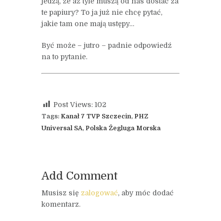
jedzą, że aż tyle muszą od nas dostać za
te papiury? To ja już nie chcę pytać,
jakie tam one mają ustępy…
Być może – jutro – padnie odpowiedź
na to pytanie.
Post Views:
102
Tags:
Kanał 7 TVP Szczecin
,
PHZ
Universal SA
,
Polska Żegluga Morska
Add Comment
Musisz się
zalogować
, aby móc dodać
komentarz.