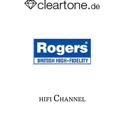
C
HIFI
HANNEL