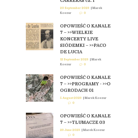
CARRERAS cz. 1
20 September 2023
|
Marek
Koszur
0
OPOWIEŚĆ O KANALE
7 – >>WIELKIE
KONCERTY LIVE
SIÓDEMKI – >>PACO
DE LUCIA
12 September 2023
|
Marek
Koszur
0
OPOWIEŚĆ O KANALE
7 – >>PROGRAMY - >>O
OGRODACH 01
5 August 2023
|
Marek Koszur
0
OPOWIEŚĆ O KANALE
7 – >>TŁUMACZE 03
23 June 2023
|
Marek Koszur
0