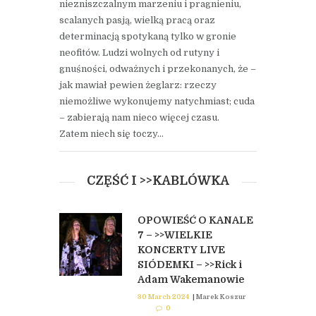
niezniszczalnym marzeniu i pragnieniu,
scalanych pasją, wielką pracą oraz
determinacją spotykaną tylko w gronie
neofitów. Ludzi wolnych od rutyny i
gnuśności, odważnych i przekonanych, że –
jak mawiał pewien żeglarz: rzeczy
niemożliwe wykonujemy natychmiast; cuda
– zabierają nam nieco więcej czasu.
Zatem niech się toczy…
CZĘŚĆ I >>KABLÓWKA
OPOWIEŚĆ O KANALE
7 – >>WIELKIE
KONCERTY LIVE
SIÓDEMKI – >>Rick i
Adam Wakemanowie
30 March 2024
|
Marek Koszur
0