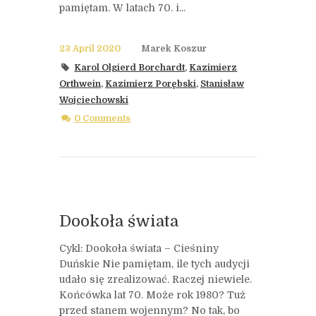
pamiętam. W latach 70. i...
23 April 2020
Marek Koszur
Karol Olgierd Borchardt
,
Kazimierz
Orthwein
,
Kazimierz Porębski
,
Stanisław
Wojciechowski
0 Comments
Dookoła świata
Cykl: Dookoła świata – Cieśniny
Duńskie Nie pamiętam, ile tych audycji
udało się zrealizować. Raczej niewiele.
Końcówka lat 70. Może rok 1980? Tuż
przed stanem wojennym? No tak, bo