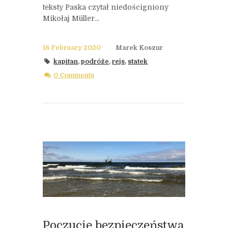
teksty Paska czytał niedościgniony
Mikołaj Müller...
18 February 2020
Marek Koszur
kapitan
,
podróże
,
rejs
,
statek
0 Comments
Poczucie bezpieczeństwa