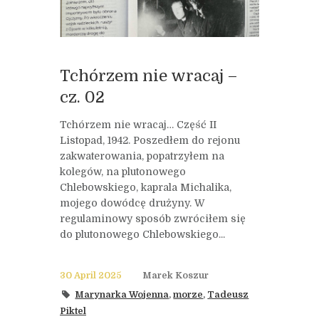
Tchórzem nie wracaj –
cz. 02
Tchórzem nie wracaj… Część II
Listopad, 1942. Poszedłem do rejonu
zakwaterowania, popatrzyłem na
kolegów, na plutonowego
Chlebowskiego, kaprala Michalika,
mojego dowódcę drużyny. W
regulaminowy sposób zwróciłem się
do plutonowego Chlebowskiego...
30 April 2025
Marek Koszur
Marynarka Wojenna
,
morze
,
Tadeusz
Piktel