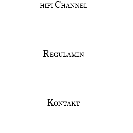
C
HIFI
HANNEL
R
EGULAMIN
K
ONTAKT