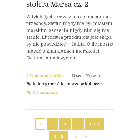
stolica Marsa cz. 2
W tytule tych rozważań nie ma cienia
przesady. Stettin nigdy nie był miastem
morskim. Szczecin nigdy nim się nie
stanie. Literatura przedmiotu jest skąpa,
by nie powiedzieć – żadna. O ile można
mówić o znamionach morskości
Stettina, to nadużyciem...
7 September 2024
Marek Koszur
kultury morskie
,
morze w kulturze
0 Comments
1
2
3
…
11-20
21-21