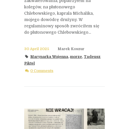
zakwaterowania, popatrzyłem na
kolegów, na plutonowego
Chlebowskiego, kaprala Michalika,
mojego dowódcę drużyny. W
regulaminowy sposób zwróciłem się
do plutonowego Chlebowskiego...
30 April 2025
Marek Koszur
Marynarka Wojenna
,
morze
,
Tadeusz
Piktel
0 Comments