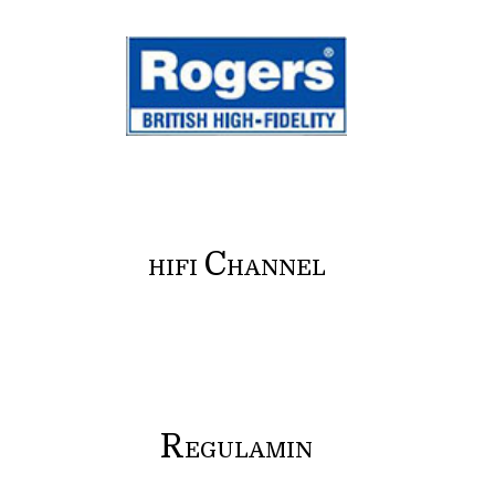
C
HIFI
HANNEL
R
EGULAMIN