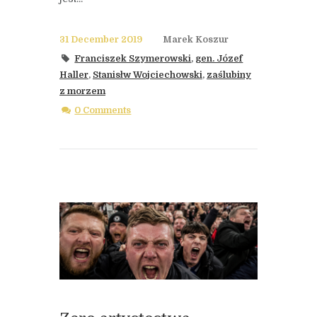
31 December 2019
Marek Koszur
Franciszek Szymerowski
,
gen. Józef
Haller
,
Stanisłw Wojciechowski
,
zaślubiny
z morzem
0 Comments