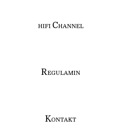
C
HIFI
HANNEL
R
EGULAMIN
K
ONTAKT