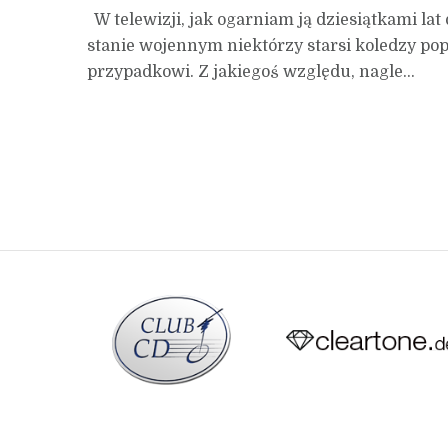
W telewizji, jak ogarniam ją dziesiątkami la
stanie wojennym niektórzy starsi koledzy popa
przypadkowi. Z jakiegoś względu, nagle...