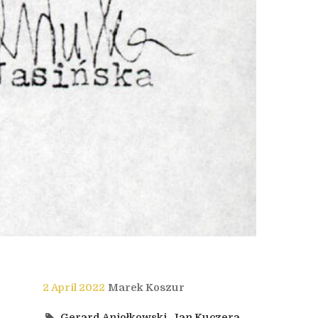
2 April 2022
Marek Koszur
Gerard Aniołkowski
,
Jan Kuczera
,