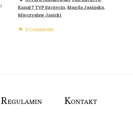
o
Kanał 7 TVP Szczecin
,
Magda Jasińska
,
Mieczysław Jasicki
0 Comments
R
K
EGULAMIN
ONTAKT