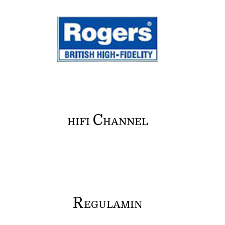
C
HIFI
HANNEL
R
EGULAMIN