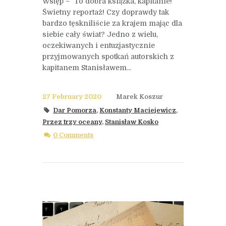
Wstęp – To dobra książka, kapitanie!
Świetny reportaż! Czy doprawdy tak
bardzo tęskniliście za krajem mając dla
siebie cały świat? Jedno z wielu,
oczekiwanych i entuzjastycznie
przyjmowanych spotkań autorskich z
kapitanem Stanisławem...
27 February 2020
Marek Koszur
Dar Pomorza
,
Konstanty Maciejewicz
,
Przez trzy oceany
,
Stanisław Kosko
0 Comments