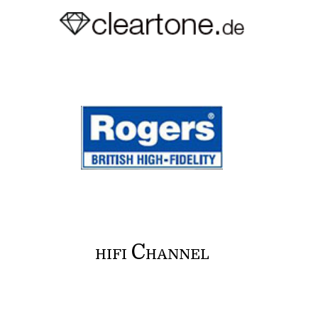
C
HIFI
HANNEL