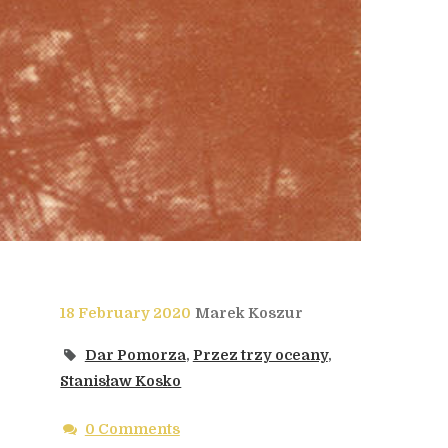
18 February 2020
Marek Koszur
Dar Pomorza
,
Przez trzy oceany
,
Stanisław Kosko
0 Comments