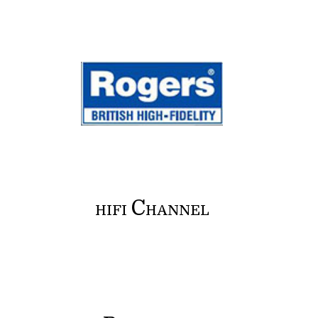
C
HIFI
HANNEL