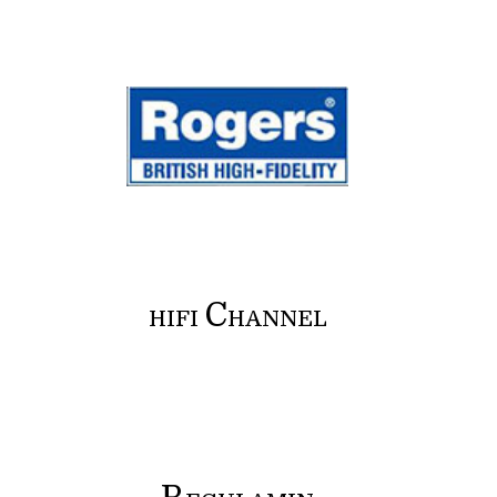
C
HIFI
HANNEL