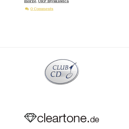
morze
,
ORP Błyskawica
0 Comments