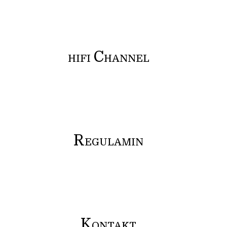
C
HIFI
HANNEL
R
EGULAMIN
K
ONTAKT