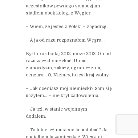
uczestników pewnego sympozjum
siadłem obok kolegi z Węgier.
– Wiem, że jesteś z Polski – zagadnął.
– A ja od razu rozpoznałem Węgra…
Był to rok bodaj 2012, może 2013. On od
razu zaczął narzekać. U nas
zamordyzm, zakazy, ograniczenia,
cenzura… O, Niemcy, to jest kraj wolny.
– Jak oceniasz mój niemiecki? Sam się
uczyłem… – nie krył zadowolenia.
– Ja też, w stanie wojennym –
dodałem.
– To tobie też musi się tu podobać? Ja
chciałbym tu zamieszkać. Wiesz, ci