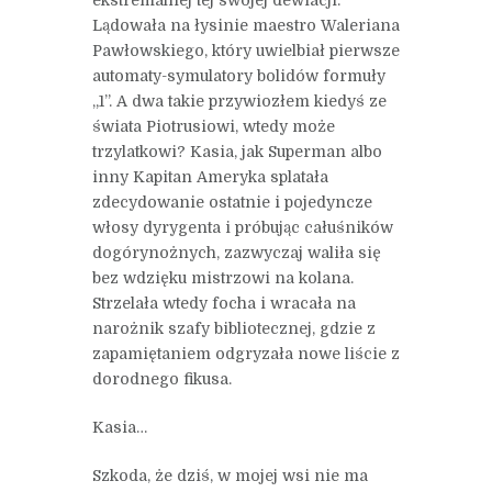
Lądowała na łysinie maestro Waleriana
Pawłowskiego, który uwielbiał pierwsze
automaty-symulatory bolidów formuły
„1”. A dwa takie przywiozłem kiedyś ze
świata Piotrusiowi, wtedy może
trzylatkowi? Kasia, jak Superman albo
inny Kapitan Ameryka splatała
zdecydowanie ostatnie i pojedyncze
włosy dyrygenta i próbując całuśników
dogórynożnych, zazwyczaj waliła się
bez wdzięku mistrzowi na kolana.
Strzelała wtedy focha i wracała na
narożnik szafy bibliotecznej, gdzie z
zapamiętaniem odgryzała nowe liście z
dorodnego fikusa.
Kasia…
Szkoda, że dziś, w mojej wsi nie ma