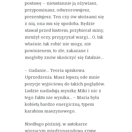
postawę – nieustannie ją ożywiasz,
przypominasz, odwzorowujesz,
prezentujesz. Ten czy ów utożsami się
z nią, ona mu się spodoba. Będzie
stawał przed lustrem, przybierał miny,
mrużył oczy, przygryzał wargi… O, tak
właśnie, tak robić nie mogę, nie
powinienem, to złe, zakazane i
mogłoby znów skończyć się fatalnie…
– Gadanie… Teoria spiskowa.
Uprzedzenia. Masz lepszą ode mnie
pozycje wyjściową do takich poglądów.
Ludzie naśladują myszkę Miki i nic z
tego faktu nie wynika… – Maria była
kobietą bardzo energiczną, typem
karabinu maszynowego.
Niedługo później, w autokarze
wiozącym międzynarodową grupę