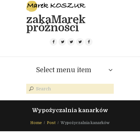
zakaMarek
próżności
Select menu item
Wypożyczalnia kanarków
Home
Post
Wypożyczalnia kanarków