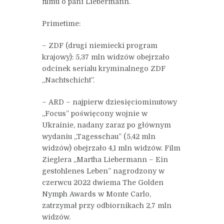
filmu o pani Liebermann.
Primetime:
– ZDF (drugi niemiecki program
krajowy): 5,37 mln widzów obejrzało
odcinek serialu kryminalnego ZDF
„Nachtschicht”.
– ARD – najpierw dziesięciominutowy
„Focus” poświęcony wojnie w
Ukrainie, nadany zaraz po głównym
wydaniu „Tagesschau” (5,42 mln
widzów) obejrzało 4,1 mln widzów. Film
Zieglera „Martha Liebermann – Ein
gestohlenes Leben” nagrodzony w
czerwcu 2022 dwiema The Golden
Nymph Awards w Monte Carlo,
zatrzymał przy odbiornikach 2,7 mln
widzów.