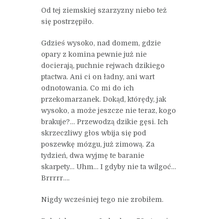
Od tej ziemskiej szarzyzny niebo też
się postrzępiło.
Gdzieś wysoko, nad domem, gdzie
opary z komina pewnie już nie
docierają, puchnie rejwach dzikiego
ptactwa. Ani ci on ładny, ani wart
odnotowania. Co mi do ich
przekomarzanek. Dokąd, którędy, jak
wysoko, a może jeszcze nie teraz, kogo
brakuje?… Przewodzą dzikie gęsi. Ich
skrzeczliwy głos wbija się pod
poszewkę mózgu, już zimową. Za
tydzień, dwa wyjmę te baranie
skarpety… Uhm… I gdyby nie ta wilgoć…
Brrrrr….
Nigdy wcześniej tego nie zrobiłem.