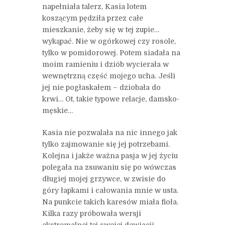
napełniała talerz, Kasia lotem
koszącym pędziła przez całe
mieszkanie, żeby się w tej zupie…
wykąpać. Nie w ogórkowej czy rosole,
tylko w pomidorowej. Potem siadała na
moim ramieniu i dziób wycierała w
wewnętrzną część mojego ucha. Jeśli
jej nie pogłaskałem – dziobała do
krwi… Ot, takie typowe relacje, damsko-
męskie…
Kasia nie pozwalała na nic innego jak
tylko zajmowanie się jej potrzebami.
Kolejna i jakże ważna pasja w jej życiu
polegała na zsuwaniu się po wówczas
długiej mojej grzywce, w zwisie do
góry łapkami i całowania mnie w usta.
Na punkcie takich karesów miała fioła.
Kilka razy próbowała wersji
ekstremalnej tej swojej dewiacji.