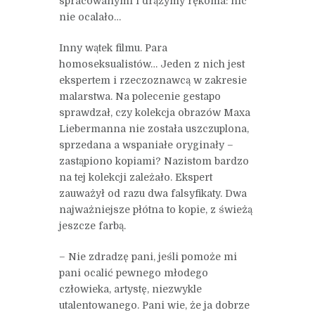
spracowanymi i drążymy rękoma: nic
nie ocalało…
Inny wątek filmu. Para
homoseksualistów… Jeden z nich jest
ekspertem i rzeczoznawcą w zakresie
malarstwa. Na polecenie gestapo
sprawdzał, czy kolekcja obrazów Maxa
Liebermanna nie została uszczuplona,
sprzedana a wspaniałe oryginały –
zastąpiono kopiami? Nazistom bardzo
na tej kolekcji zależało. Ekspert
zauważył od razu dwa falsyfikaty. Dwa
najważniejsze płótna to kopie, z świeżą
jeszcze farbą.
– Nie zdradzę pani, jeśli pomoże mi
pani ocalić pewnego młodego
człowieka, artystę, niezwykle
utalentowanego. Pani wie, że ja dobrze