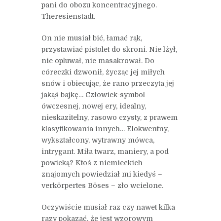
pani do obozu koncentracyjnego.
Theresienstadt.
On nie musiał bić, łamać rąk,
przystawiać pistolet do skroni. Nie lżył,
nie opluwał, nie masakrował. Do
córeczki dzwonił, życząc jej miłych
snów i obiecując, że rano przeczyta jej
jakąś bajkę… Człowiek-symbol
ówczesnej, nowej ery, idealny,
nieskazitelny, rasowo czysty, z prawem
klasyfikowania innych… Elokwentny,
wykształcony, wytrawny mówca,
intrygant. Miła twarz, maniery, a pod
powieką? Ktoś z niemieckich
znajomych powiedział mi kiedyś –
verkörpertes Böses – zło wcielone.
Oczywiście musiał raz czy nawet kilka
razy pokazać, że jest wzorowym