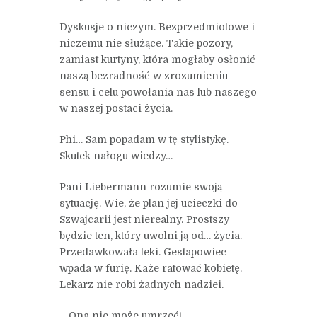
Dyskusje o niczym. Bezprzedmiotowe i
niczemu nie służące. Takie pozory,
zamiast kurtyny, która mogłaby osłonić
naszą bezradność w zrozumieniu
sensu i celu powołania nas lub naszego
w naszej postaci życia.
Phi… Sam popadam w tę stylistykę.
Skutek nałogu wiedzy…
Pani Liebermann rozumie swoją
sytuację. Wie, że plan jej ucieczki do
Szwajcarii jest nierealny. Prostszy
będzie ten, który uwolni ją od… życia.
Przedawkowała leki. Gestapowiec
wpada w furię. Każe ratować kobietę.
Lekarz nie robi żadnych nadziei.
– Ona nie może umrzeć!