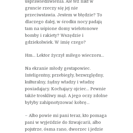
usprawiedliwienia. Ale też nikt w
gruncie rzeczy się jej nie
przeciwstawia. Jestem w błędzie? To
dlaczego dalej, w środku nocy padają
tam na uśpione domy wielotonowe
bomby i rakiety? Wszędzie i
gdziekolwiek. W imię czego?
Hm… Lektor życzył miłego wieczoru…
Na ekranie młody gestapowiec.
Inteligentny, przebiegły, bezwzględny,
kulturalny, żądny władzy i władzę
posiadający. Kochający ojciec… Pewnie
także troskliwy mąż. A jego oczy zdolne
byłyby zahipnotyzować kobrę…
– Albo powie mi pani teraz, kto pomaga
pani w wyjeździe do Szwajcarii, albo
pojutrze, ósma rano, dworzec i jedzie