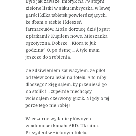
Było jak zawsze. Imbryk na 79 stopni,
zielone listki w sitku imbryczka, w lewej
garści kilka tabletek potwierdzających,
że dbam o siebie i kieszeń
farmaceutów. Może dorzucę dziś jogurt
z płatkami? Kupiłem nowe. Mieszanka
egzotyczna. Dobrze… Która to już
godzina? O, po ósmej… A tyle mam
jeszcze do zrobienia.
Ze zdziwieniem zauważyłem, że pilot
od telewizora leżał na fotelu. A to niby
dlaczego? Sięgnąłem, by przenieść go
na stolik i… zupełnie niechcący,
wcisnąłem czerwony guzik. Nigdy o tej
porze tego nie robię!
Wieczorne wydanie głównych
wiadomości kanału ARD. Ukraina.
Prezydent w zielonym fotelu.