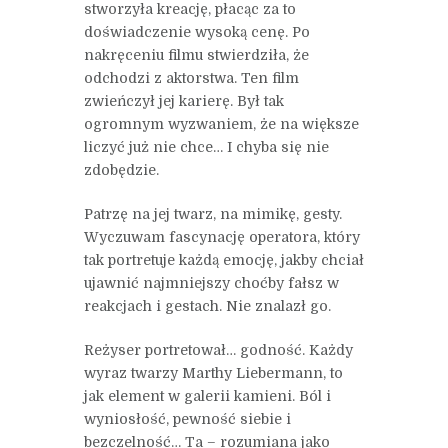
stworzyła kreację, płacąc za to
doświadczenie wysoką cenę. Po
nakręceniu filmu stwierdziła, że
odchodzi z aktorstwa. Ten film
zwieńczył jej karierę. Był tak
ogromnym wyzwaniem, że na większe
liczyć już nie chce… I chyba się nie
zdobędzie.
Patrzę na jej twarz, na mimikę, gesty.
Wyczuwam fascynację operatora, który
tak portretuje każdą emocję, jakby chciał
ujawnić najmniejszy choćby fałsz w
reakcjach i gestach. Nie znalazł go.
Reżyser portretował… godność. Każdy
wyraz twarzy Marthy Liebermann, to
jak element w galerii kamieni. Ból i
wyniosłość, pewność siebie i
bezczelność… Ta – rozumiana jako