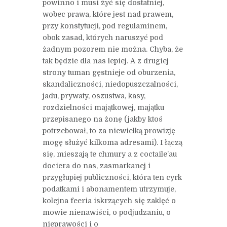
powinno i musi żyć się dostatniej,
wobec prawa, które jest nad prawem,
przy konstytucji, pod regulaminem,
obok zasad, których naruszyć pod
żadnym pozorem nie można. Chyba, że
tak będzie dla nas lepiej. A z drugiej
strony tuman gęstnieje od oburzenia,
skandaliczności, niedopuszczalności,
jadu, prywaty, oszustwa, kasy,
rozdzielności majątkowej, majątku
przepisanego na żonę (jakby ktoś
potrzebował, to za niewielką prowizję
mogę służyć kilkoma adresami). I łączą
się, mieszają te chmury a z coctaile’au
dociera do nas, zasmarkanej i
przygłupiej publiczności, która ten cyrk
podatkami i abonamentem utrzymuje,
kolejna feeria iskrzących się zaklęć o
mowie nienawiści, o podjudzaniu, o
nieprawości i o