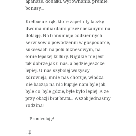
apanaże, dodatki, wyrównania, premie,
bonusy…
Kiełbasa z rąk, które zapełniły taczkę
dwoma miliardami przeznaczanymi na
dotację. Na transmisję codziennych
serwisów o powodzeniu w gospodarce,
sukcesach na polu biznesowym, na
łonie lepszej kultury. Nigdzie nie jest
tak dobrze jak u nas, a będzie jeszcze
lepiej. U nas szybciej wszyscy
zdrowieją, mnie nas choruje, władza
nie bacząc na nic kupuje nam byle jak,
byle co, byle gdzie, byle było lepiej. A że
przy okazji brat bratu… Wszak jednaśmy
rodzina!
– Prostestuję!
…Ę