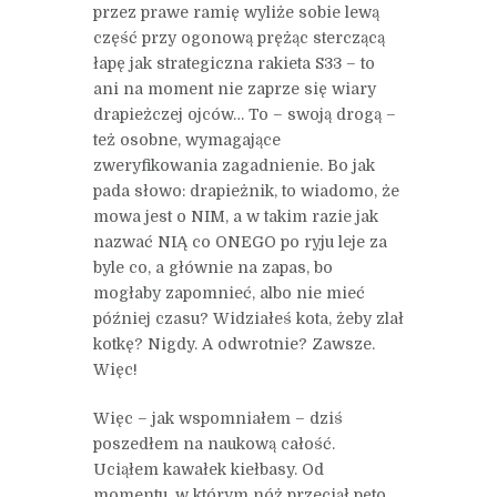
przez prawe ramię wyliże sobie lewą
część przy ogonową prężąc sterczącą
łapę jak strategiczna rakieta S33 – to
ani na moment nie zaprze się wiary
drapieżczej ojców… To – swoją drogą –
też osobne, wymagające
zweryfikowania zagadnienie. Bo jak
pada słowo: drapieżnik, to wiadomo, że
mowa jest o NIM, a w takim razie jak
nazwać NIĄ co ONEGO po ryju leje za
byle co, a głównie na zapas, bo
mogłaby zapomnieć, albo nie mieć
później czasu? Widziałeś kota, żeby zlał
kotkę? Nigdy. A odwrotnie? Zawsze.
Więc!
Więc – jak wspomniałem – dziś
poszedłem na naukową całość.
Uciąłem kawałek kiełbasy. Od
momentu, w którym nóż przeciął pęto