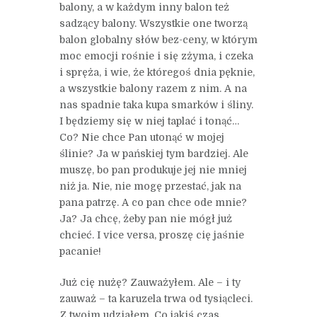
balony, a w każdym inny balon też
sadzący balony. Wszystkie one tworzą
balon globalny słów bez-ceny, w którym
moc emocji rośnie i się zżyma, i czeka
i spręża, i wie, że któregoś dnia pęknie,
a wszystkie balony razem z nim. A na
nas spadnie taka kupa smarków i śliny.
I będziemy się w niej taplać i tonąć…
Co? Nie chce Pan utonąć w mojej
ślinie? Ja w pańskiej tym bardziej. Ale
muszę, bo pan produkuje jej nie mniej
niż ja. Nie, nie mogę przestać, jak na
pana patrzę. A co pan chce ode mnie?
Ja? Ja chcę, żeby pan nie mógł już
chcieć. I vice versa, proszę cię jaśnie
pacanie!
Już cię nużę? Zauważyłem. Ale – i ty
zauważ – ta karuzela trwa od tysiącleci.
Z twoim udziałem. Co jakiś czas