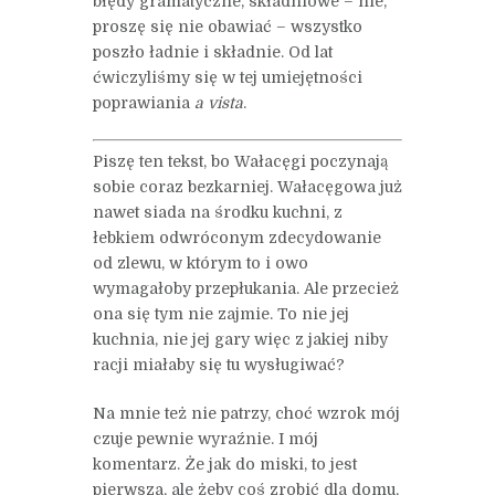
błędy gramatyczne, składniowe – nie,
proszę się nie obawiać – wszystko
poszło ładnie i składnie. Od lat
ćwiczyliśmy się w tej umiejętności
poprawiania
a vista
.
Piszę ten tekst, bo Wałacęgi poczynają
sobie coraz bezkarniej. Wałacęgowa już
nawet siada na środku kuchni, z
łebkiem odwróconym zdecydowanie
od zlewu, w którym to i owo
wymagałoby przepłukania. Ale przecież
ona się tym nie zajmie. To nie jej
kuchnia, nie jej gary więc z jakiej niby
racji miałaby się tu wysługiwać?
Na mnie też nie patrzy, choć wzrok mój
czuje pewnie wyraźnie. I mój
komentarz. Że jak do miski, to jest
pierwsza, ale żeby coś zrobić dla domu,