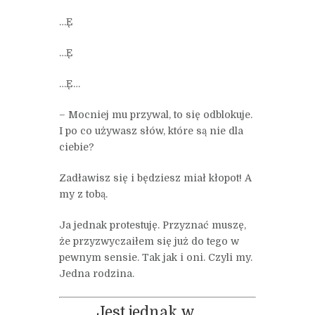
…Ę
…Ę
…Ę…
– Mocniej mu przywal, to się odblokuje.
I po co używasz słów, które są nie dla
ciebie?
Zadławisz się i będziesz miał kłopot! A
my z tobą.
Ja jednak protestuję. Przyznać muszę,
że przyzwyczaiłem się już do tego w
pewnym sensie. Tak jak i oni. Czyli my.
Jedna rodzina.
Jest jednak w