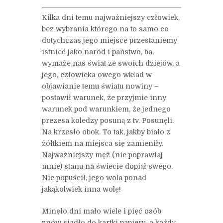
Kilka dni temu najważniejszy człowiek,
bez wybrania którego na to samo co
dotychczas jego miejsce przestaniemy
istnieć jako naród i państwo, ba,
wymaże nas świat ze swoich dziejów, a
jego, człowieka owego wkład w
objawianie temu światu nowiny –
postawił warunek, że przyjmie inny
warunek pod warunkiem, że jednego
prezesa koledzy posuną z tv. Posunęli.
Na krzesło obok. To tak, jakby biało z
żółtkiem na miejsca się zamieniły.
Najważniejszy męż (nie poprawiaj
mnie) stanu na świecie dopiął swego.
Nie popuścił, jego wola ponad
jakąkolwiek inna wolę!
Minęło dni mało wiele i pięć osób
znów siadło do kartki papieru, a każdy