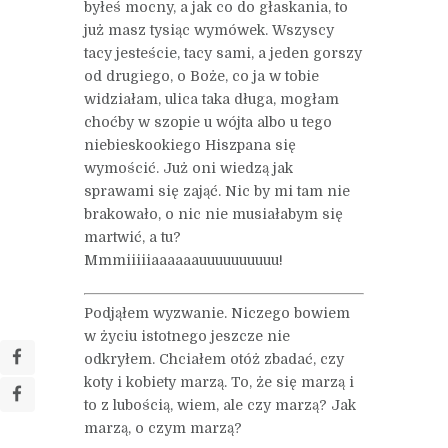
byłeś mocny, a jak co do głaskania, to
już masz tysiąc wymówek. Wszyscy
tacy jesteście, tacy sami, a jeden gorszy
od drugiego, o Boże, co ja w tobie
widziałam, ulica taka długa, mogłam
choćby w szopie u wójta albo u tego
niebieskookiego Hiszpana się
wymościć. Już oni wiedzą jak
sprawami się zająć. Nic by mi tam nie
brakowało, o nic nie musiałabym się
martwić, a tu?
Mmmiiiiiaaaaaauuuuuuuuuu!
Podjąłem wyzwanie. Niczego bowiem
w życiu istotnego jeszcze nie
odkryłem. Chciałem otóż zbadać, czy
koty i kobiety marzą. To, że się marzą i
to z lubością, wiem, ale czy marzą? Jak
marzą, o czym marzą?