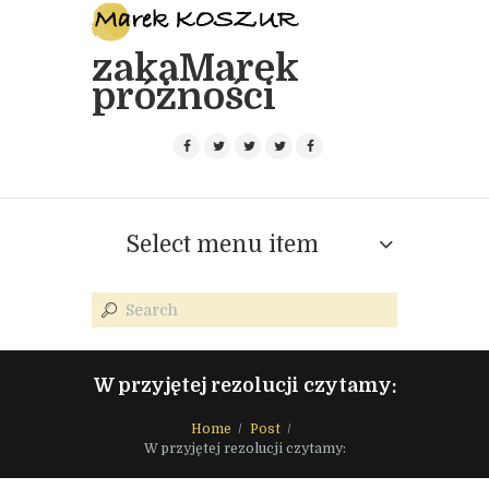
zakaMarek
próżności
Select menu item
W przyjętej rezolucji czytamy:
Home
Post
W przyjętej rezolucji czytamy: