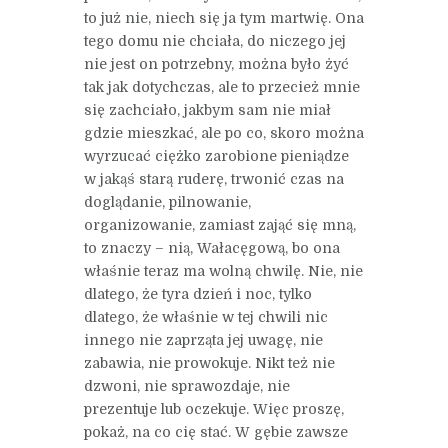
to już nie, niech się ja tym martwię. Ona
tego domu nie chciała, do niczego jej
nie jest on potrzebny, można było żyć
tak jak dotychczas, ale to przecież mnie
się zachciało, jakbym sam nie miał
gdzie mieszkać, ale po co, skoro można
wyrzucać ciężko zarobione pieniądze
w jakąś starą ruderę, trwonić czas na
doglądanie, pilnowanie,
organizowanie, zamiast zająć się mną,
to znaczy – nią, Wałacęgową, bo ona
właśnie teraz ma wolną chwilę. Nie, nie
dlatego, że tyra dzień i noc, tylko
dlatego, że właśnie w tej chwili nic
innego nie zaprząta jej uwagę, nie
zabawia, nie prowokuje. Nikt też nie
dzwoni, nie sprawozdaje, nie
prezentuje lub oczekuje. Więc proszę,
pokaż, na co cię stać. W gębie zawsze