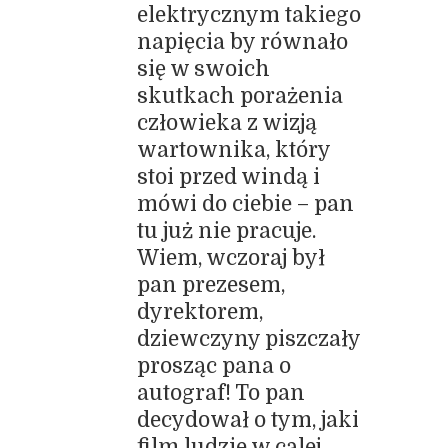
elektrycznym takiego
napięcia by równało
się w swoich
skutkach porażenia
człowieka z wizją
wartownika, który
stoi przed windą i
mówi do ciebie – pan
tu już nie pracuje.
Wiem, wczoraj był
pan prezesem,
dyrektorem,
dziewczyny piszczały
prosząc pana o
autograf! To pan
decydował o tym, jaki
film ludzie w calej