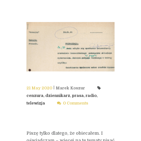
21 May 2020
Marek Koszur
cenzura
,
dziennikarz
,
prasa
,
radio
,
telewizja
0 Comments
Piszę tylko dlatego, że obiecałem. I
oświadczam – więcej na te tematy pisać