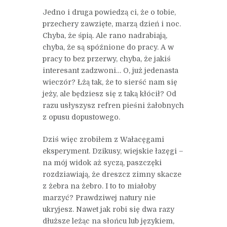
Jedno i druga powiedzą ci, że o tobie,
przechery zawzięte, marzą dzień i noc.
Chyba, że śpią. Ale rano nadrabiają,
chyba, że są spóźnione do pracy. A w
pracy to bez przerwy, chyba, że jakiś
interesant zadzwoni… O, już jedenasta
wieczór? Łżą tak, że to sierść nam się
jeży, ale będziesz się z taką kłócił? Od
razu usłyszysz refren pieśni żałobnych
z opusu dopustowego.
Dziś więc zrobiłem z Wałacęgami
eksperyment. Dzikusy, wiejskie łazęgi –
na mój widok aż syczą, paszczęki
rozdziawiają, że dreszcz zimny skacze
z żebra na żebro. I to to miałoby
marzyć? Prawdziwej natury nie
ukryjesz. Nawet jak robi się dwa razy
dłuższe leżąc na słońcu lub językiem,