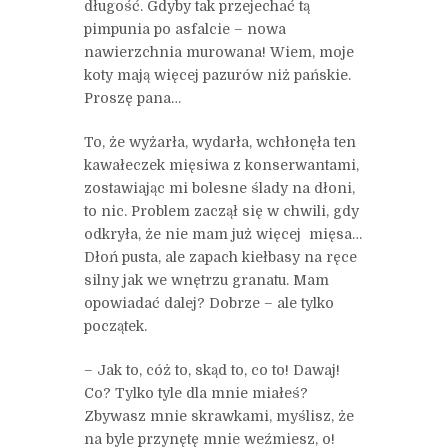
długość. Gdyby tak przejechać tą
pimpunia po asfalcie – nowa
nawierzchnia murowana! Wiem, moje
koty mają więcej pazurów niż pańskie.
Proszę pana…
To, że wyżarła, wydarła, wchłonęła ten
kawałeczek mięsiwa z konserwantami,
zostawiając mi bolesne ślady na dłoni,
to nic. Problem zaczął się w chwili, gdy
odkryła, że nie mam już więcej mięsa…
Dłoń pusta, ale zapach kiełbasy na ręce
silny jak we wnętrzu granatu. Mam
opowiadać dalej? Dobrze – ale tylko
początek.
– Jak to, cóż to, skąd to, co to! Dawaj!
Co? Tylko tyle dla mnie miałeś?
Zbywasz mnie skrawkami, myślisz, że
na byle przynętę mnie weźmiesz, o!