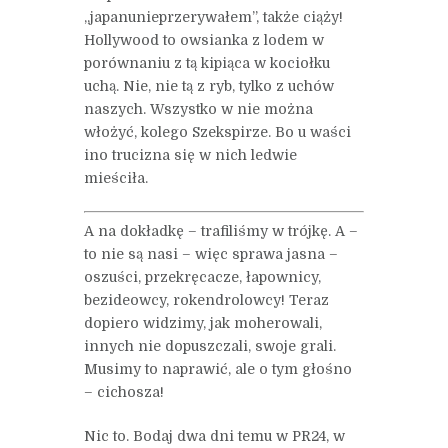
„japanunieprzerywałem”, także ciąży!
Hollywood to owsianka z lodem w
porównaniu z tą kipiąca w kociołku
uchą. Nie, nie tą z ryb, tylko z uchów
naszych. Wszystko w nie można
włożyć, kolego Szekspirze. Bo u waści
ino trucizna się w nich ledwie
mieściła.
A na dokładkę – trafiliśmy w trójkę. A –
to nie są nasi – więc sprawa jasna –
oszuści, przekręcacze, łapownicy,
bezideowcy, rokendrolowcy! Teraz
dopiero widzimy, jak moherowali,
innych nie dopuszczali, swoje grali.
Musimy to naprawić, ale o tym głośno
– cichosza!
Nic to. Bodaj dwa dni temu w PR24, w