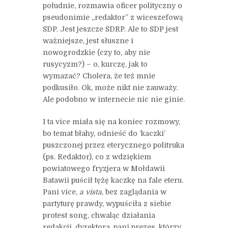
południe, rozmawia oficer polityczny o
pseudonimie „redaktor” z wiceszefową
SDP. Jest jeszcze SDRP. Ale to SDP jest
ważniejsze, jest słuszne i
nowogrodzkie (czy to, aby nie
rusycyzm?) – o, kurczę, jak to
wymazać? Cholera, że też mnie
podkusiło. Ok, może nikt nie zauważy.
Ale podobno w internecie nic nie ginie.
I ta vice miała się na koniec rozmowy,
bo temat błahy, odnieść do ‘kaczki’
puszczonej przez eterycznego politruka
(ps. Redaktor), co z wdziękiem
powiatowego fryzjera w Mołdawii
Batawii puścił tężę kaczkę na fale eteru.
Pani vice,
a vista
, bez zaglądania w
partyturę prawdy, wypuściła z siebie
protest song, chwaląc działania
redakcji, dyrektora, pani prezes, którzy