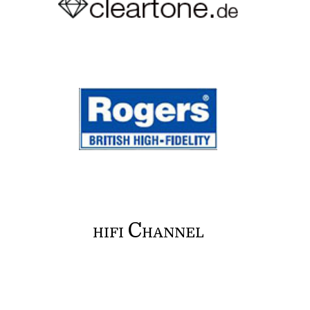
C
HIFI
HANNEL