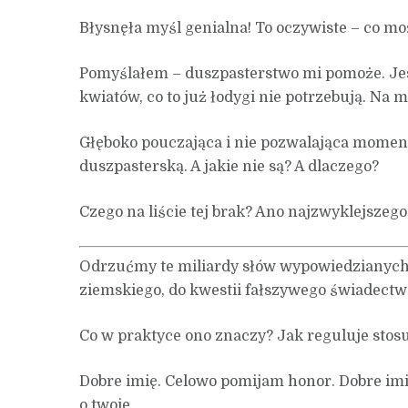
Błysnęła myśl genialna! To oczywiste – co m
Pomyślałem – duszpasterstwo mi pomoże. Jest
kwiatów, co to już łodygi nie potrzebują. Na
Głęboko pouczająca i nie pozwalająca momentam
duszpasterską. A jakie nie są? A dlaczego?
Czego na liście tej brak? Ano najzwyklejsze
Odrzućmy te miliardy słów wypowiedzianych
ziemskiego, do kwestii fałszywego świadectw
Co w praktyce ono znaczy? Jak reguluje stosu
Dobre imię. Celowo pomijam honor. Dobre imię.
o twoje.