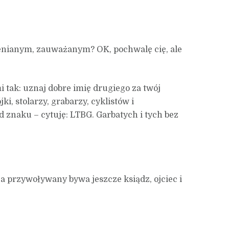
enianym, zauważanym? OK, pochwalę cię, ale
mi tak: uznaj dobre imię drugiego za twój
i, stolarzy, grabarzy, cyklistów i
 znaku – cytuję: LTBG. Garbatych i tych bez
 przywoływany bywa jeszcze ksiądz, ojciec i