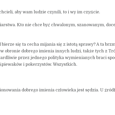
hcieli, aby wam ludzie czynili, to i wy im czyńcie.
ciarstwa. Kto nie chce być chwalonym, szanowanym, doc
bierze się ta cecha mijania się z istotą sprawy? A ta brz
 obronie dobrego imienia innych ludzi, także tych z Trójk
rdliwie przez jednego polityka wymienianych braci spod
śpiewaków i pokerzystów. Wszystkich.
wania dobrego imienia człowieka jest sędzia. U źródła