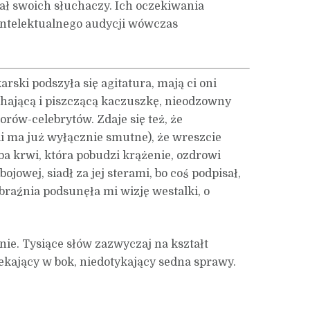
iał swoich słuchaczy. Ich oczekiwania
intelektualnego audycji wówczas
rski podszyła się agitatura, mają ci oni
ychającą i piszczącą kaczuszkę, nieodzowny
rów-celebrytów. Zdaje się też, że
li ma już wyłącznie smutne), że wreszcie
eba krwi, która pobudzi krążenie, ozdrowi
jowej, siadł za jej sterami, bo coś podpisał,
obraźnia podsunęła mi wizję westalki, o
ie. Tysiące słów zazwyczaj na kształt
kający w bok, niedotykający sedna sprawy.