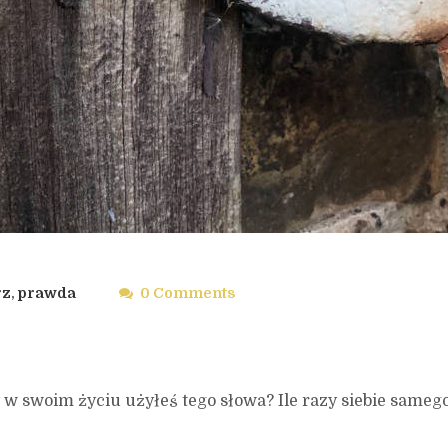
rz
,
prawda
0 Comments
zy w swoim życiu użyłeś tego słowa? Ile razy siebie sameg