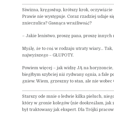
Siwizna, kręgosłup, krótszy krok, oczywiście –
Prawie nie występuje. Coraz rzadziej udaje s
znieczulica? Gasnąca wrażliwość?
– Jakie lenistwo, proszę pana, proszę innych n
Myślę, że to coś w rodzaju utraty wiary… Tak,
najwyższego – GŁUPOTY.
Powiem więcej – jak widzę JĄ na horyzoncie, 
biegłbym szybciej niż rydwany ognia, a fale
gniew. Wiem, grzeszny to stan, ale nie wobe
Starszy ode mnie o ledwie kilka pieluch, nie
który w gronie kolegów (nie dookreślam, jak 
był traktowany jak ekspert. Dla Trójki praco