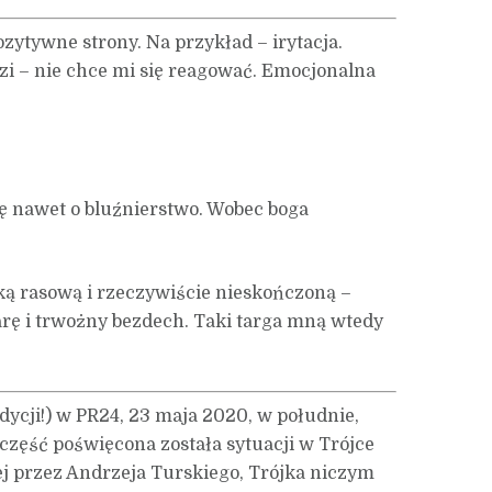
ozytywne strony. Na przykład – irytacja.
zi – nie chce mi się reagować. Emocjonalna
się nawet o bluźnierstwo. Wobec boga
aką rasową i rzeczywiście nieskończoną –
arę i trwożny bezdech. Taki targa mną wtedy
dycji!) w PR24, 23 maja 2020, w południe,
część poświęcona została sytuacji w Trójce
ej przez Andrzeja Turskiego, Trójka niczym