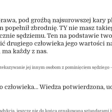
rawa, pod groźbą najsurowszej kary p
ten popełnił zbrodnię. TY nie masz ta
cznie sędziemu. Ten na podstawie two
ć drugiego człowieka jego wartości na
 ma każdy z nas.
przekazywanie jej innym osobom z pominięciem sędziego
go człowieka… Wiedza potwierdzona, 
rysdykcja, jeszcze nie do końca oznakowana sztandarami