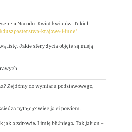
esencja Narodu. Kwiat kwiatów. Takich
pl/duszpasterstwa-krajowe-i-inne/
listę. Jakie sfery życia objęte są misją
Prawych.
 ma? Zejdźmy do wymiaru podstawowego,
siędza pytałeś? Więc ja ci powiem.
jak o zdrowie. I imię bliźniego. Tak jak on –