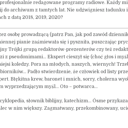
to profesjonalnie redagowane programy radiowe. Każdy m
ij do archiwum z tamtych lat. Nie udźwigniesz ładunku 
ch z datą 2018, 2019, 2020?
zez osobę prowadzącą (patrz Pan, jak pod zawód dziennika
aniennej pianie zaśmiewała się i pyszniła, puszczając pr
yjny Trójki grupą redaktorów-prezenterów czy też redakto
zi z pseudonimami… Ekspert cieszył się (choć głos i myś
dysiejsi koledzy. Pora na młodych, naszych, wiernych! Trz
iorników… Padło stwierdzenie, że człowiek od listy przebo
spert. Błękitna krew, baronet i mnich, sorry, cholerna wy
iem wyprzedzającym myśl… Oto – potwarca…
cyklopedia, słownik biblijny, katechizm… Ósme przykazan
kalec w nim większy. Zagmatwany, przekombinowany, ucie