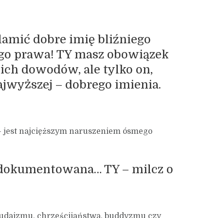
lamić dobre imię bliźniego
kiego prawa! TY masz obowiązek
ich dowodów, ale tylko on,
jwyższej – dobrego imienia.
 – jest najcięższym naruszeniem ósmego
udokumentowana… TY – milcz o
 judaizmu, chrześcijaństwa, buddyzmu czy