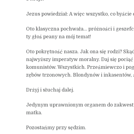
Jezus powiedział: A więc wszystko, co byście c
Oto klasyczna pochwała… próżności i geszef
ty głoś peany na mój temat!
Oto pokrętność nasza. Jak ona się rodzi? Skąd 
najwyższy imperatyw moralny. Daj się pociąć w
komunistów. Wszystkich. Prześmiewczo i poga
zębów trzonowych. Blondynów i inkasentów, 
Drżyj i słuchaj dalej.
Jedynym uprawnionym organem do zakwestiono
matka.
Pozostańmy przy sędzim.