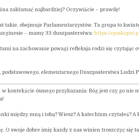
ożna zakłamać najbardziej? Oczywiście – prawdę!
 takie, obejmuje Parlamentarzystów. Ta grupa to kwint
 marginesie – mamy 33 duszpasterstwa:
https://episkopat.
i na zachowanie powagi refleksja rodzi się czytając ową 
go, podstawowego, elementarnego Duszpasterstwa Ludzi 
 w kontekście ósmego przykazania: Bóg jest czy go nie
a!
nki między mną i tobą? Wiesz? A katechizm czytałeś? A k
 O swoje dobre imię każdy z nas winien troszczyć się tak 