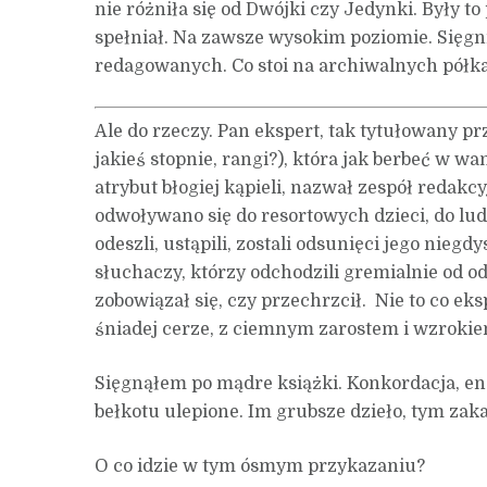
nie różniła się od Dwójki czy Jedynki. Były 
spełniał. Na zawsze wysokim poziomie. Sięgn
redagowanych. Co stoi na archiwalnych półka
Ale do rzeczy. Pan ekspert, tak tytułowany pr
jakieś stopnie, rangi?), która jak berbeć w w
atrybut błogiej kąpieli, nazwał zespół redakc
odwoływano się do resortowych dzieci, do lud
odeszli, ustąpili, zostali odsunięci jego nieg
słuchaczy, którzy odchodzili gremialnie od odb
zobowiązał się, czy przechrzcił. Nie to co ek
śniadej cerze, z ciemnym zarostem i wzrok
Sięgnąłem po mądre książki. Konkordacja, en
bełkotu ulepione. Im grubsze dzieło, tym za
O co idzie w tym ósmym przykazaniu?