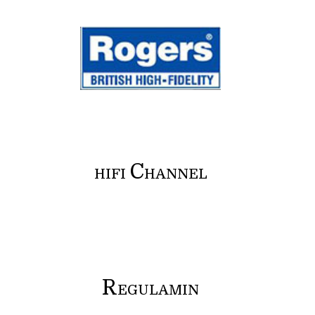
C
HIFI
HANNEL
R
EGULAMIN