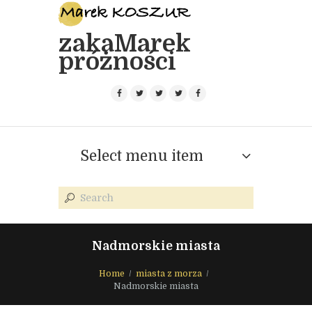
zakaMarek
próżności
Select menu item
Nadmorskie miasta
Home
miasta z morza
Nadmorskie miasta