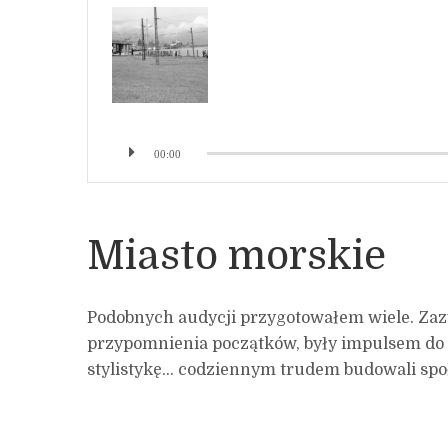
00:00
Miasto morskie
Podobnych audycji przygotowałem wiele. Zazwy
przypomnienia początków, były impulsem do sp
stylistykę… codziennym trudem budowali społ