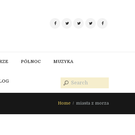
RZE
PÓŁNOC
MUZYKA
BLOG
Home
miasta z morza