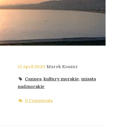
15 April 2020
Marek Koszur
Cannes
,
kultury morskie
,
miasta
nadmorskie
0 Comments