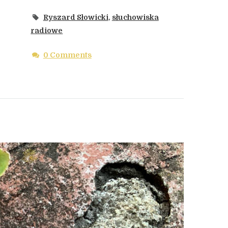
Ryszard Słowicki
,
słuchowiska
radiowe
0 Comments