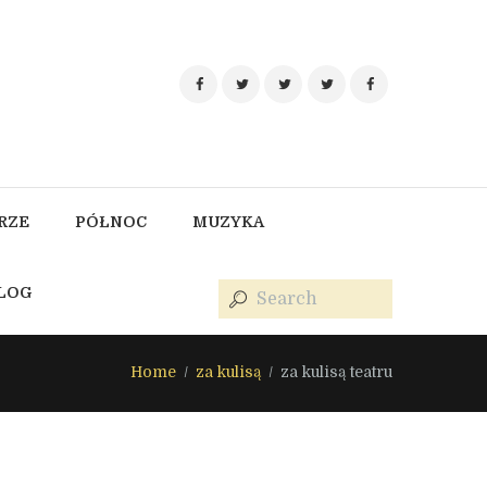
RZE
PÓŁNOC
MUZYKA
BLOG
Home
za kulisą
za kulisą teatru