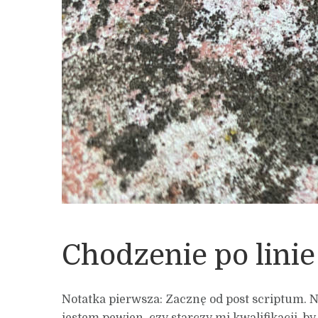
Chodzenie po lini
Notatka pierwsza: Zacznę od post scriptum. 
jestem pewien, czy starczy mi kwalifikacji, 