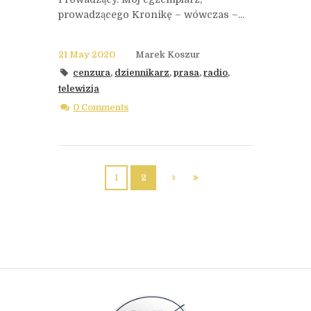
prowadzącego Kronikę – wówczas –...
21 May 2020
Marek Koszur
cenzura
,
dziennikarz
,
prasa
,
radio
,
telewizja
0 Comments
1
2