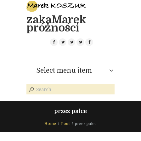
zakaMarek
próżności
Select menu item
przez palce
Home
Post
przez palce