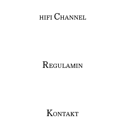
C
HIFI
HANNEL
R
EGULAMIN
K
ONTAKT