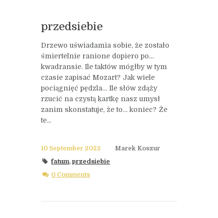
przedsiebie
Drzewo uświadamia sobie, że zostało
śmiertelnie ranione dopiero po…
kwadransie. Ile taktów mógłby w tym
czasie zapisać Mozart? Jak wiele
pociągnięć pędzla… Ile słów zdąży
rzucić na czystą kartkę nasz umysł
zanim skonstatuje, że to… koniec? Że
te...
10 September 2022
Marek Koszur
fatum
,
przedsiebie
0 Comments