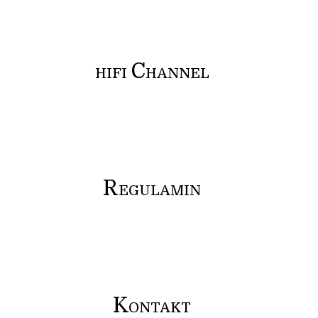
C
HIFI
HANNEL
R
EGULAMIN
K
ONTAKT