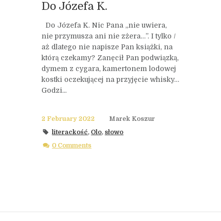
Do Józefa K.
Do Józefa K. Nic Pana „nie uwiera,
nie przymusza ani nie zżera…”. I tylko /
aż dlatego nie napisze Pan książki, na
którą czekamy? Zanęcił Pan podwiązką,
dymem z cygara, kamertonem lodowej
kostki oczekującej na przyjęcie whisky…
Godzi...
2 February 2022
Marek Koszur
literackość
,
Olo
,
słowo
0 Comments