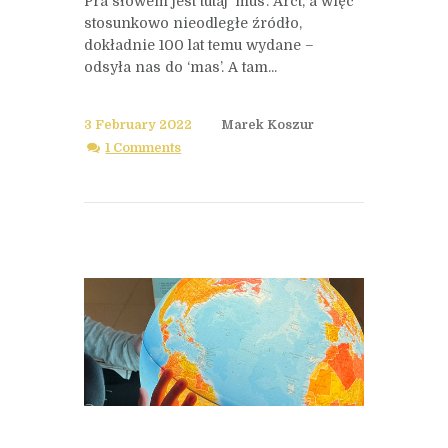
Pra słowem jest tutaj ‘mus’. Arct, a więc
stosunkowo nieodległe źródło,
dokładnie 100 lat temu wydane –
odsyła nas do ‘mas’. A tam...
3 February 2022
Marek Koszur
1 Comments