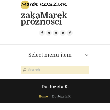
zakaMarek
próżności
Select menu item
Do Józefa K.
Home
Do Józefa K.