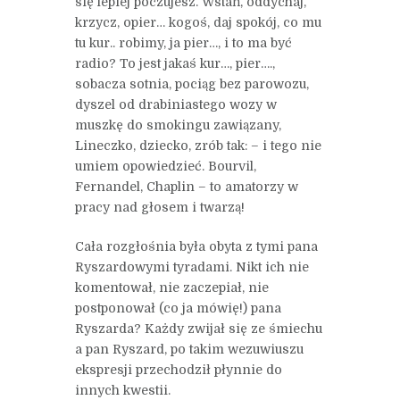
się lepiej poczujesz. Wstań, oddychaj,
krzycz, opier… kogoś, daj spokój, co mu
tu kur.. robimy, ja pier…, i to ma być
radio? To jest jakaś kur…, pier….,
sobacza sotnia, pociąg bez parowozu,
dyszel od drabiniastego wozy w
muszkę do smokingu zawiązany,
Lineczko, dziecko, zrób tak: – i tego nie
umiem opowiedzieć. Bourvil,
Fernandel, Chaplin – to amatorzy w
pracy nad głosem i twarzą!
Cała rozgłośnia była obyta z tymi pana
Ryszardowymi tyradami. Nikt ich nie
komentował, nie zaczepiał, nie
postponował (co ja mówię!) pana
Ryszarda? Każdy zwijał się ze śmiechu
a pan Ryszard, po takim wezuwiuszu
ekspresji przechodził płynnie do
innych kwestii.