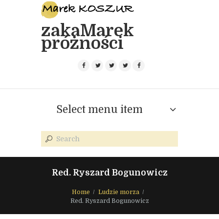
zakaMarek
próżności
Select menu item
Red. Ryszard Bogunowicz
Home
Ludzie morza
Red. Ryszard Bogunowicz