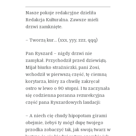
Nasze pokoje redakcyjne dzieliła
Redakcja Kulturalna. Zawsze mieli
drzwi zamknięte.
– Tworzą kur… (xxx, yyy, zzz, qqq)
Pan Ryszard – nigdy drzwi nie
zamykał. Przychodził przed dziewiątą.
Mijał biurko strażniczki, pani Zosi,
wchodził w pierwszą część, tę ciemną
korytarza, który za chwilę zakręcał
ostro w lewo o 90 stopni. I tu zaczynała
się codzienna poranna rezurekcyjna
część pana Ryszardowych laudacji:
– A niech cię chudy hipopotam girami
obejmie, żebyś ty mógł dupę twojego
przodka zobaczyć tak, jak swoją twarz w