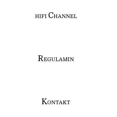
C
HIFI
HANNEL
R
EGULAMIN
K
ONTAKT