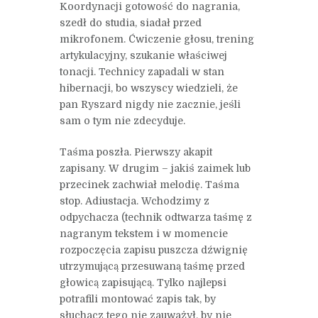
Koordynacji gotowość do nagrania,
szedł do studia, siadał przed
mikrofonem. Ćwiczenie głosu, trening
artykulacyjny, szukanie właściwej
tonacji. Technicy zapadali w stan
hibernacji, bo wszyscy wiedzieli, że
pan Ryszard nigdy nie zacznie, jeśli
sam o tym nie zdecyduje.
Taśma poszła. Pierwszy akapit
zapisany. W drugim – jakiś zaimek lub
przecinek zachwiał melodię. Taśma
stop. Adiustacja. Wchodzimy z
odpychacza (technik odtwarza taśmę z
nagranym tekstem i w momencie
rozpoczęcia zapisu puszcza dźwignię
utrzymującą przesuwaną taśmę przed
głowicą zapisującą. Tylko najlepsi
potrafili montować zapis tak, by
słuchacz tego nie zauważył, by nie