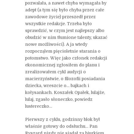
pozwalała, a nawet chyba wymagała by
adept (a tym się było chyba przez całe
zawodowe życie) przeszedł przez
wszystkie redakcje. Trzeba było
sprawdzić, w czym jest najlepszy albo
obudzić w nim tłumione talenty, ukazać
nowe możliwości). A ja wtedy
rozpocząłem pięcioletnie starania o
potomstwo. Więc jako członek redakcji
ekonomicznej zgłosiłem do planu i
zrealizowałem cykl audycji o
macierzyństwie, o filozofii posiadania
dziecka, wreszcie o… bajkach i
kołysankach. Koszałek Opałek, lulajże,
lulaj, zgasło słoneczko, powiedz
lustereczko…
Pierwszy z cyklu, godzinny blok był
właśnie gotowy do odsłuchu… Pan
Ryszard nigdy nie siadał za biurkiem