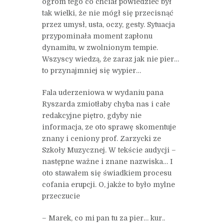
ogrom tego co chciał powiedzieć był
tak wielki, że nie mógł się przecisnąć
przez umysł, usta, oczy, gesty. Sytuacja
przypominała moment zapłonu
dynamitu, w zwolnionym tempie.
Wszyscy wiedzą, że zaraz jak nie pier…
to przynajmniej się wypier…
Fala uderzeniowa w wydaniu pana
Ryszarda zmiotłaby chyba nas i całe
redakcyjne piętro, gdyby nie
informacja, ze oto sprawę skomentuje
znany i ceniony prof. Zarzycki ze
Szkoły Muzycznej. W tekście audycji –
następne ważne i znane nazwiska… I
oto stawałem się świadkiem procesu
cofania erupcji. O, jakże to było mylne
przeczucie
– Marek, co mi pan tu za pier… kur..