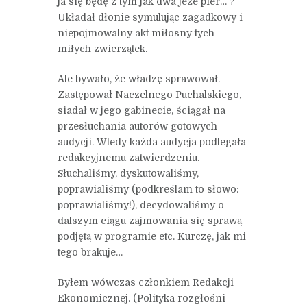
ja się będę z tym jak dwa jeże pier… ?
Układał dłonie symulując zagadkowy i
niepojmowalny akt miłosny tych
miłych zwierzątek.
Ale bywało, że władzę sprawował.
Zastępował Naczelnego Puchalskiego,
siadał w jego gabinecie, ściągał na
przesłuchania autorów gotowych
audycji. Wtedy każda audycja podlegała
redakcyjnemu zatwierdzeniu.
Słuchaliśmy, dyskutowaliśmy,
poprawialiśmy (podkreślam to słowo:
poprawialiśmy!), decydowaliśmy o
dalszym ciągu zajmowania się sprawą
podjętą w programie etc. Kurczę, jak mi
tego brakuje…
Byłem wówczas członkiem Redakcji
Ekonomicznej. (Polityka rozgłośni