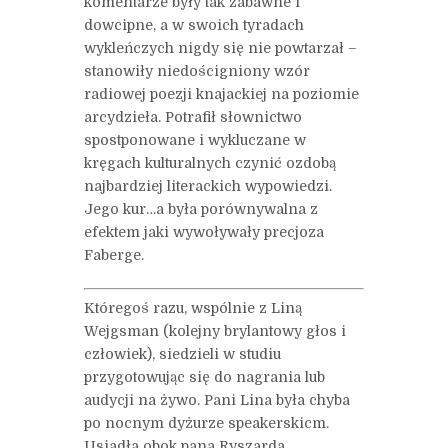
komentarze były tak zabawne i
dowcipne, a w swoich tyradach
wykleńczych nigdy się nie powtarzał –
stanowiły niedościgniony wzór
radiowej poezji knajackiej na poziomie
arcydzieła. Potrafił słownictwo
spostponowane i wykluczane w
kręgach kulturalnych czynić ozdobą
najbardziej literackich wypowiedzi.
Jego kur…a była porównywalna z
efektem jaki wywoływały precjoza
Faberge.
Któregoś razu, wspólnie z Liną
Wejgsman (kolejny brylantowy głos i
człowiek), siedzieli w studiu
przygotowując się do nagrania lub
audycji na żywo. Pani Lina była chyba
po nocnym dyżurze speakerskicm.
Usiadła obok pana Ryszarda.