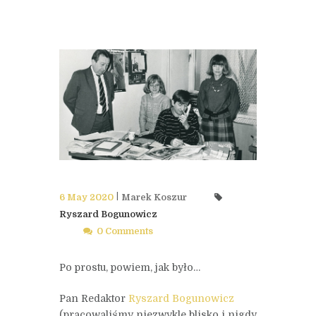
6 May 2020
Marek Koszur
Ryszard Bogunowicz
0 Comments
Po prostu, powiem, jak było…
Pan Redaktor
Ryszard Bogunowicz
(pracowaliśmy niezwykle blisko i nigdy