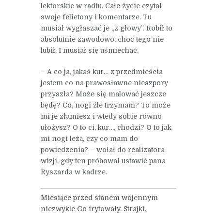
lektorskie w radiu. Całe życie czytał
swoje felietony i komentarze. Tu
musiał wygłaszać je „z głowy”. Robił to
absolutnie zawodowo, choć tego nie
lubił. I musiał się uśmiechać.
– A co ja, jakaś kur… z przedmieścia
jestem co na prawosławne nieszpory
przyszła? Może się malować jeszcze
będę? Co, nogi źle trzymam? To może
mi je złamiesz i wtedy sobie równo
ułożysz? O to ci, kur…, chodzi? O to jak
mi nogi leżą, czy co mam do
powiedzenia? – wołał do realizatora
wizji, gdy ten próbował ustawić pana
Ryszarda w kadrze.
Miesiące przed stanem wojennym
niezwykle Go irytowały. Strajki,