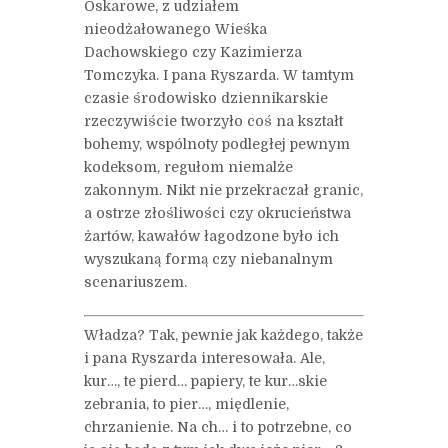
Oskarowe, z udziałem
nieodżałowanego Wieśka
Dachowskiego czy Kazimierza
Tomczyka. I pana Ryszarda. W tamtym
czasie środowisko dziennikarskie
rzeczywiście tworzyło coś na kształt
bohemy, wspólnoty podległej pewnym
kodeksom, regułom niemalże
zakonnym. Nikt nie przekraczał granic,
a ostrze złośliwości czy okrucieństwa
żartów, kawałów łagodzone było ich
wyszukaną formą czy niebanalnym
scenariuszem.
Władza? Tak, pewnie jak każdego, także
i pana Ryszarda interesowała. Ale,
kur…, te pierd… papiery, te kur…skie
zebrania, to pier…, międlenie,
chrzanienie. Na ch… i to potrzebne, co