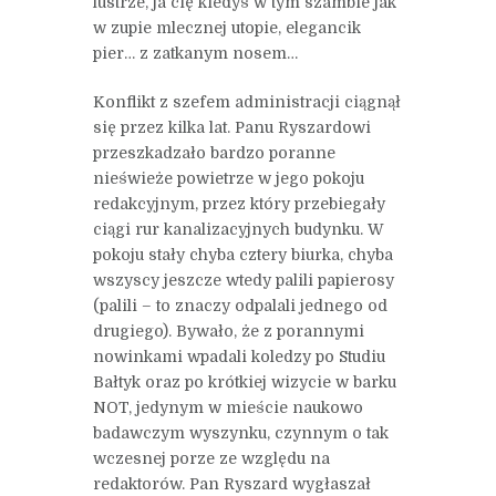
lustrze, ja cię kiedyś w tym szambie jak
w zupie mlecznej utopie, elegancik
pier… z zatkanym nosem…
Konflikt z szefem administracji ciągnął
się przez kilka lat. Panu Ryszardowi
przeszkadzało bardzo poranne
nieświeże powietrze w jego pokoju
redakcyjnym, przez który przebiegały
ciągi rur kanalizacyjnych budynku. W
pokoju stały chyba cztery biurka, chyba
wszyscy jeszcze wtedy palili papierosy
(palili – to znaczy odpalali jednego od
drugiego). Bywało, że z porannymi
nowinkami wpadali koledzy po Studiu
Bałtyk oraz po krótkiej wizycie w barku
NOT, jedynym w mieście naukowo
badawczym wyszynku, czynnym o tak
wczesnej porze ze względu na
redaktorów. Pan Ryszard wygłaszał