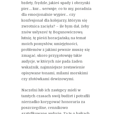
bzdety, frędzle, jakieś spady i obrzynki
pier…. kur… serwuje; co to my, poradnia
dla emocjonalnie wypier… czy
konfesjonał dla kolejarzy, którym się
zwrotnica zacięła? – ile bym dał, żeby
znów usłyszeć tę Bogunowiczową
lutnię, tę pieśń horacjańską na temat
moich pomysłów, umiejętności,
problemów z jakimi pewnie muszę się
zmagać, skoro przygotowuję takie
audycje, w których nie pada żaden
wskaźnik, najmniejsze zestawienie
opisywane tonami, milami morskimi
czy złotówkami dewizowymi.
Naczelni lub ich zastępcy mieli w
tamtych czasach swój budżet i potrafili
nierzadko korygować honoraria za
poszczególne, cennikowo
gratyfikowane audycje. Za tę o bajkach