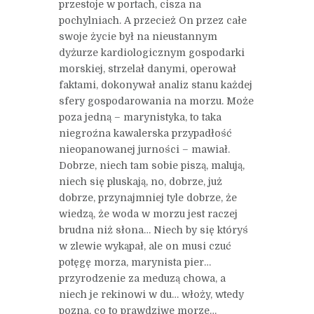
przestoje w portach, cisza na
pochylniach. A przecież On przez całe
swoje życie był na nieustannym
dyżurze kardiologicznym gospodarki
morskiej, strzelał danymi, operował
faktami, dokonywał analiz stanu każdej
sfery gospodarowania na morzu. Może
poza jedną – marynistyka, to taka
niegroźna kawalerska przypadłość
nieopanowanej jurności – mawiał.
Dobrze, niech tam sobie piszą, malują,
niech się pluskają, no, dobrze, już
dobrze, przynajmniej tyle dobrze, że
wiedzą, że woda w morzu jest raczej
brudna niż słona… Niech by się któryś
w zlewie wykąpał, ale on musi czuć
potęgę morza, marynista pier…
przyrodzenie za meduzą chowa, a
niech je rekinowi w du… włoży, wtedy
pozna, co to prawdziwe morze…