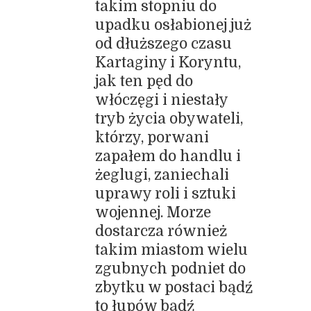
takim stopniu do
upadku osłabionej już
od dłuższego czasu
Kartaginy i Koryntu,
jak ten pęd do
włóczęgi i niestały
tryb życia obywateli,
którzy, porwani
zapałem do handlu i
żeglugi, zaniechali
uprawy roli i sztuki
wojennej. Morze
dostarcza również
takim miastom wielu
zgubnych podniet do
zbytku w postaci bądź
to łupów bądź