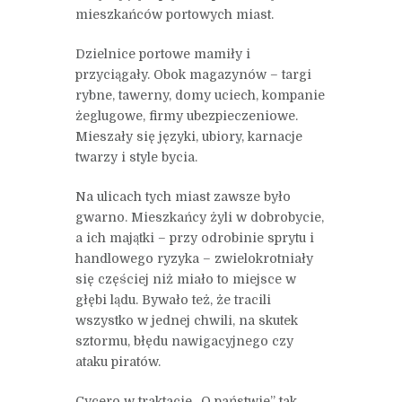
mieszkańców portowych miast.
Dzielnice portowe mamiły i
przyciągały. Obok magazynów – targi
rybne, tawerny, domy uciech, kompanie
żeglugowe, firmy ubezpieczeniowe.
Mieszały się języki, ubiory, karnacje
twarzy i style bycia.
Na ulicach tych miast zawsze było
gwarno. Mieszkańcy żyli w dobrobycie,
a ich majątki – przy odrobinie sprytu i
handlowego ryzyka – zwielokrotniały
się częściej niż miało to miejsce w
głębi lądu. Bywało też, że tracili
wszystko w jednej chwili, na skutek
sztormu, błędu nawigacyjnego czy
ataku piratów.
Cycero w traktacie „O państwie” tak