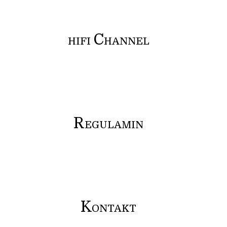
C
HIFI
HANNEL
R
EGULAMIN
K
ONTAKT