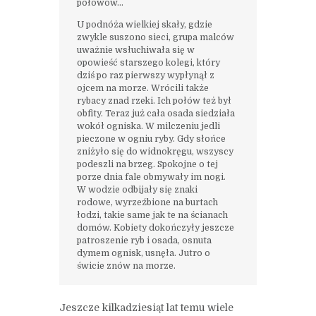
połowów…
U podnóża wielkiej skały, gdzie
zwykle suszono sieci, grupa malców
uważnie wsłuchiwała się w
opowieść starszego kolegi, który
dziś po raz pierwszy wypłynął z
ojcem na morze. Wrócili także
rybacy znad rzeki. Ich połów też był
obfity. Teraz już cała osada siedziała
wokół ogniska. W milczeniu jedli
pieczone w ogniu ryby. Gdy słońce
zniżyło się do widnokręgu, wszyscy
podeszli na brzeg. Spokojne o tej
porze dnia fale obmywały im nogi.
W wodzie odbijały się znaki
rodowe, wyrzeźbione na burtach
łodzi, takie same jak te na ścianach
domów. Kobiety dokończyły jeszcze
patroszenie ryb i osada, osnuta
dymem ognisk, usnęła. Jutro o
świcie znów na morze.
Jeszcze kilkadziesiąt lat temu wiele