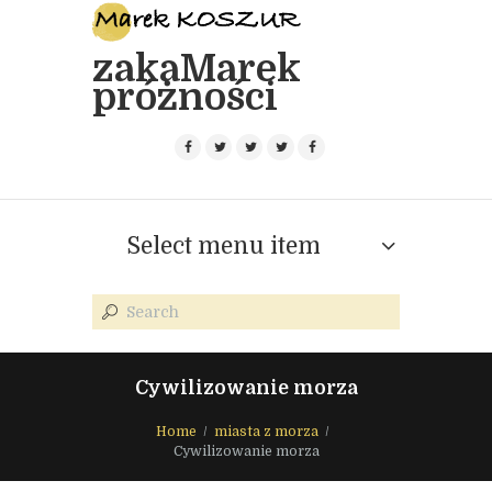
zakaMarek
próżności
Select menu item
Cywilizowanie morza
Home
miasta z morza
Cywilizowanie morza