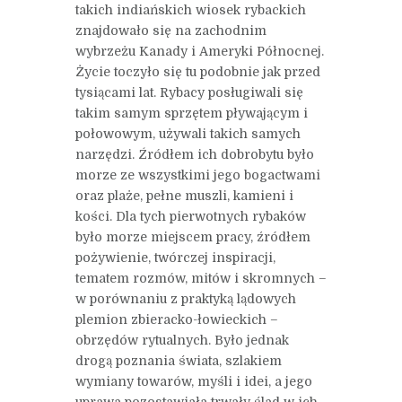
takich indiańskich wiosek rybackich
znajdowało się na zachodnim
wybrzeżu Kanady i Ameryki Północnej.
Życie toczyło się tu podobnie jak przed
tysiącami lat. Rybacy posługiwali się
takim samym sprzętem pływającym i
połowowym, używali takich samych
narzędzi. Źródłem ich dobrobytu było
morze ze wszystkimi jego bogactwami
oraz plaże, pełne muszli, kamieni i
kości. Dla tych pierwotnych rybaków
było morze miejscem pracy, źródłem
pożywienie, twórczej inspiracji,
tematem rozmów, mitów i skromnych –
w porównaniu z praktyką lądowych
plemion zbieracko-łowieckich –
obrzędów rytualnych. Było jednak
drogą poznania świata, szlakiem
wymiany towarów, myśli i idei, a jego
uprawa pozostawiała trwały ślad w ich