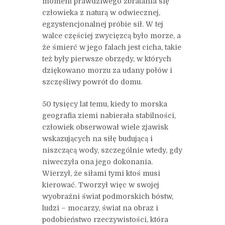
moment prawdziwego zbratania się
człowieka z naturą w odwiecznej,
egzystencjonalnej próbie sił. W tej
walce częściej zwycięzcą było morze, a
że śmierć w jego falach jest cicha, takie
też były pierwsze obrzędy, w których
dziękowano morzu za udany połów i
szczęśliwy powrót do domu.
50 tysięcy lat temu, kiedy to morska
geografia ziemi nabierała stabilności,
człowiek obserwował wiele zjawisk
wskazujących na siłę budującą i
niszczącą wody, szczególnie wtedy, gdy
niweczyła ona jego dokonania.
Wierzył, że siłami tymi ktoś musi
kierować. Tworzył więc w swojej
wyobraźni świat podmorskich bóstw,
ludzi – mocarzy, świat na obraz i
podobieństwo rzeczywistości, która