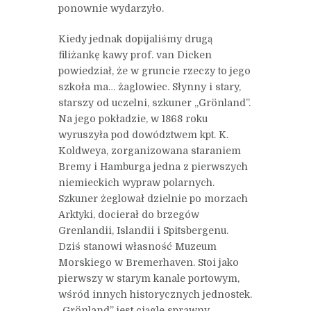
ponownie wydarzyło.
Kiedy jednak dopijaliśmy drugą
filiżankę kawy prof. van Dicken
powiedział, że w gruncie rzeczy to jego
szkoła ma… żaglowiec. Słynny i stary,
starszy od uczelni, szkuner „Grönland”.
Na jego pokładzie, w 1868 roku
wyruszyła pod dowództwem kpt. K.
Koldweya, zorganizowana staraniem
Bremy i Hamburga jedna z pierwszych
niemieckich wypraw polarnych.
Szkuner żeglował dzielnie po morzach
Arktyki, docierał do brzegów
Grenlandii, Islandii i Spitsbergenu.
Dziś stanowi własność Muzeum
Morskiego w Bremerhaven. Stoi jako
pierwszy w starym kanale portowym,
wśród innych historycznych jednostek.
„Grönland” jest ciągle sprawny.