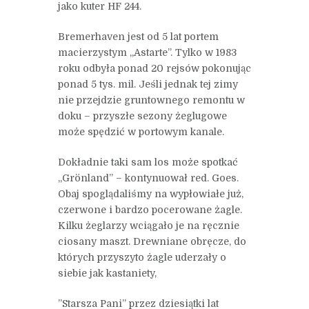
jako kuter HF 244.
Bremerhaven jest od 5 lat portem
macierzystym „Astarte”. Tylko w 1983
roku odbyła ponad 20 rejsów pokonując
ponad 5 tys. mil. Jeśli jednak tej zimy
nie przejdzie gruntownego remontu w
doku – przyszłe sezony żeglugowe
może spędzić w portowym kanale.
Dokładnie taki sam los może spotkać
„Grönland” – kontynuował red. Goes.
Obaj spoglądaliśmy na wypłowiałe już,
czerwone i bardzo pocerowane żagle.
Kilku żeglarzy wciągało je na ręcznie
ciosany maszt. Drewniane obręcze, do
których przyszyto żagle uderzały o
siebie jak kastaniety,
’’Starsza Pani” przez dziesiątki lat