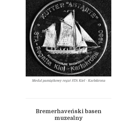
Medal pamiątkowy regat STA Kiel - Karlskrona
Bremerhaveński basen
muzealny