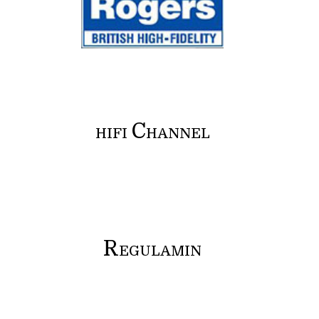
C
HIFI
HANNEL
R
EGULAMIN