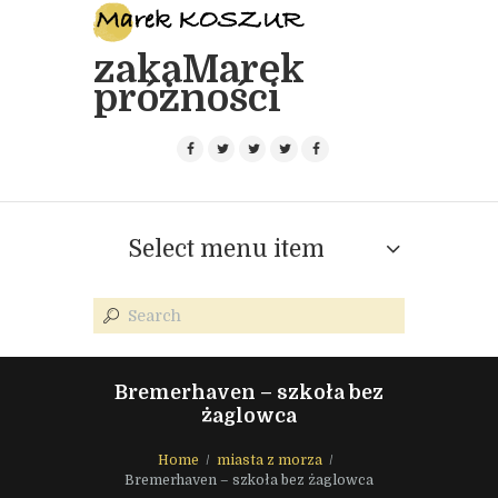
zakaMarek
próżności
Select menu item
Bremerhaven – szkoła bez
żaglowca
Home
miasta z morza
Bremerhaven – szkoła bez żaglowca