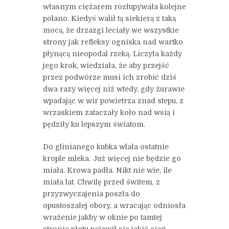
własnym ciężarem rozłupywała kolejne
polano. Kiedyś walił tą siekierą z taką
mocą, że drzazgi leciały we wszystkie
strony jak refleksy ogniska nad wartko
płynącą nieopodal rzeką. Liczyła każdy
jego krok, wiedziała, że aby przejść
przez podwórze musi ich zrobić dziś
dwa razy więcej niż wtedy, gdy żurawie
wpadając w wir powietrza znad stepu, z
wrzaskiem zataczały koło nad wsią i
pędziły ku lepszym światom.
Do glinianego kubka wlała ostatnie
krople mleka. Już więcej nie będzie go
miała. Krowa padła. Nikt nie wie, ile
miała lat. Chwilę przed świtem, z
przyzwyczajenia poszła do
opustoszałej obory, a wracając odniosła
wrażenie jakby w oknie po tamtej
stronie płotu pojawił się jakiś cień.