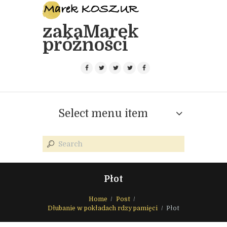
zakaMarek
próżności
Select menu item
Płot
Home
Post
Dłubanie w pokładach rdzy pamięci
Płot