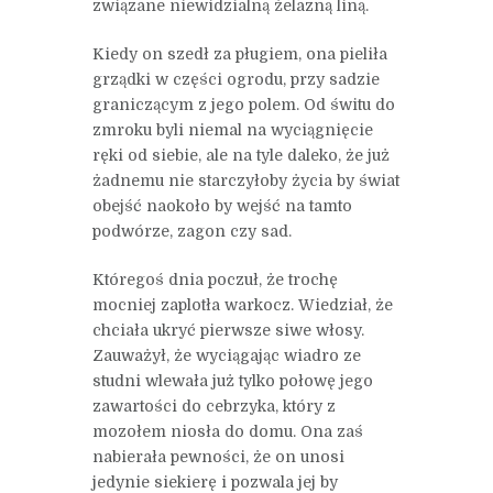
związane niewidzialną żelazną liną.
Kiedy on szedł za pługiem, ona pieliła
grządki w części ogrodu, przy sadzie
graniczącym z jego polem. Od świtu do
zmroku byli niemal na wyciągnięcie
ręki od siebie, ale na tyle daleko, że już
żadnemu nie starczyłoby życia by świat
obejść naokoło by wejść na tamto
podwórze, zagon czy sad.
Któregoś dnia poczuł, że trochę
mocniej zaplotła warkocz. Wiedział, że
chciała ukryć pierwsze siwe włosy.
Zauważył, że wyciągając wiadro ze
studni wlewała już tylko połowę jego
zawartości do cebrzyka, który z
mozołem niosła do domu. Ona zaś
nabierała pewności, że on unosi
jedynie siekierę i pozwala jej by