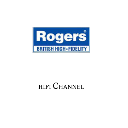
C
HIFI
HANNEL