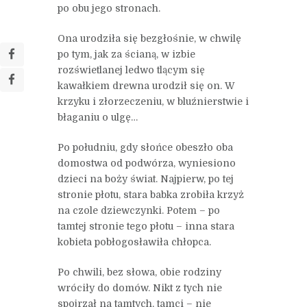
po obu jego stronach.
Ona urodziła się bezgłośnie, w chwilę
po tym, jak za ścianą, w izbie
rozświetlanej ledwo tlącym się
kawałkiem drewna urodził się on. W
krzyku i złorzeczeniu, w bluźnierstwie i
błaganiu o ulgę…
Po południu, gdy słońce obeszło oba
domostwa od podwórza, wyniesiono
dzieci na boży świat. Najpierw, po tej
stronie płotu, stara babka zrobiła krzyż
na czole dziewczynki. Potem – po
tamtej stronie tego płotu – inna stara
kobieta pobłogosławiła chłopca.
Po chwili, bez słowa, obie rodziny
wróciły do domów. Nikt z tych nie
spojrzał na tamtych, tamci – nie