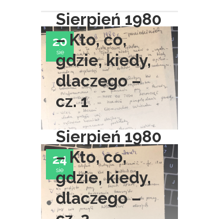
Sierpień 1980
– Kto, co,
20
sie
gdzie, kiedy,
dlaczego –
cz. 1
Sierpień 1980
– Kto, co,
24
sie
gdzie, kiedy,
dlaczego –
cz. 2