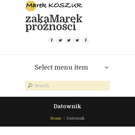
zakaMarek
próżności
Select menu item
Datownik
Home
Datownik