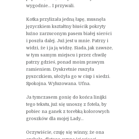
wygodnie… I przywali.
Kotka przylizała jedną łapę, musnęła
języczkiem kształtny biuścik pokryty
luźno zarzuconym pasem białej sierści
i poszła dalej. Już jest u mnie. Patrzy i
widzi, że i ja ją widzę. Siada, jak zawsze,
w tym samym miejscu i przez chwilę
patrzy gdzieś, ponad moim prawym
ramieniem. Dyskretnie ruszyła
pyszczkiem, ułożyła go w ciup i siedzi.
Spokojna. Wyluzowana. Ufna.
Ja tymczasem gonię do końca linijki
tego tekstu, już się unoszę z fotela, by
pobiec na ganek z torebką kolorowych
groszków dla mojej Lady…
Oczywiście, czuję się winny, że ona