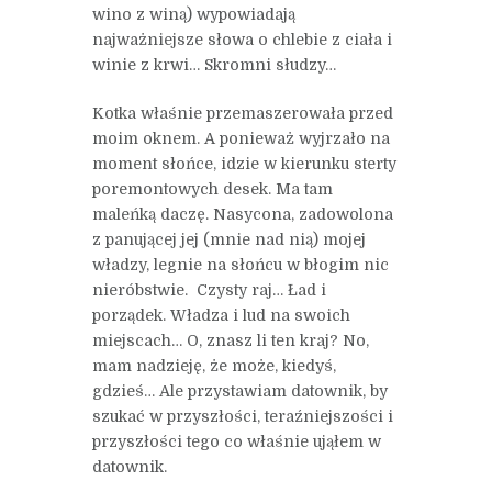
wino z winą) wypowiadają
najważniejsze słowa o chlebie z ciała i
winie z krwi… Skromni słudzy…
Kotka właśnie przemaszerowała przed
moim oknem. A ponieważ wyjrzało na
moment słońce, idzie w kierunku sterty
poremontowych desek. Ma tam
maleńką daczę. Nasycona, zadowolona
z panującej jej (mnie nad nią) mojej
władzy, legnie na słońcu w błogim nic
nieróbstwie. Czysty raj… Ład i
porządek. Władza i lud na swoich
miejscach… O, znasz li ten kraj? No,
mam nadzieję, że może, kiedyś,
gdzieś… Ale przystawiam datownik, by
szukać w przyszłości, teraźniejszości i
przyszłości tego co właśnie ująłem w
datownik.