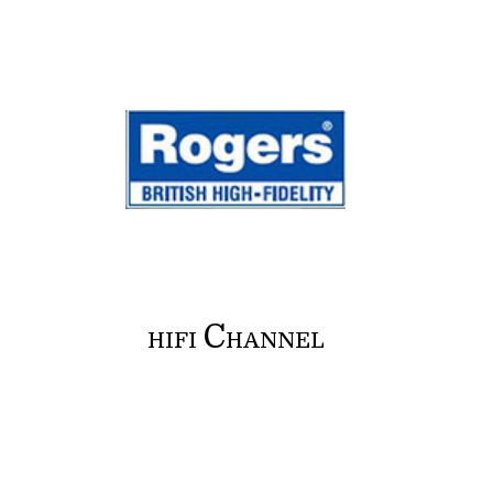
C
HIFI
HANNEL