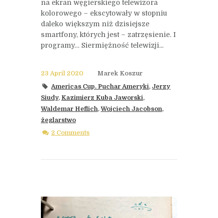
na ekran węgierskiego telewizora
kolorowego – ekscytowały w stopniu
daleko większym niż dzisiejsze
smartfony, których jest – zatrzęsienie. I
programy… Siermiężność telewizji...
23 April 2020
Marek Koszur
Americas Cup. Puchar Ameryki
,
Jerzy
Siudy
,
Kazimierz Kuba Jaworski
,
Waldemar Heflich
,
Wojciech Jacobson
,
żeglarstwo
2 Comments