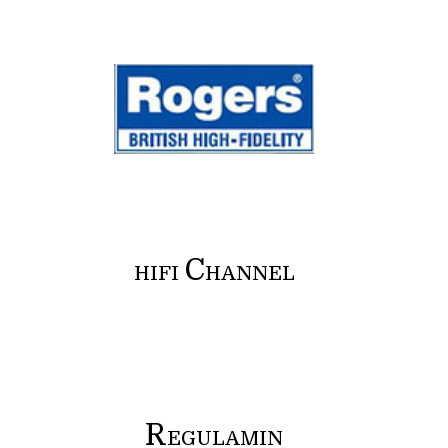
C
HIFI
HANNEL
R
EGULAMIN