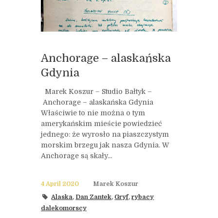
Anchorage – alaskańska
Gdynia
Marek Koszur – Studio Bałtyk –
Anchorage – alaskańska Gdynia
Właściwie to nie można o tym
amerykańskim mieście powiedzieć
jednego: że wyrosło na piaszczystym
morskim brzegu jak nasza Gdynia. W
Anchorage są skały...
4 April 2020
Marek Koszur
Alaska
,
Dan Zantek
,
Gryf
,
rybacy
dalekomorscy