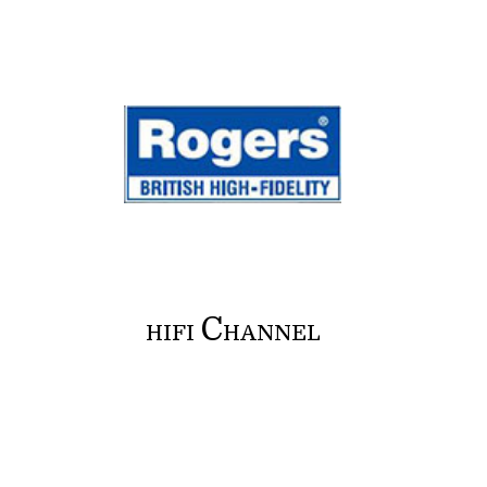
C
HIFI
HANNEL