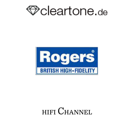
C
HIFI
HANNEL