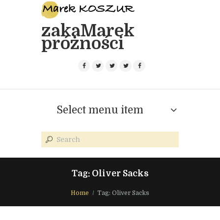
zakaMarek
próżności
Select menu item
Tag: Oliver Sacks
Home
Tag: Oliver Sacks