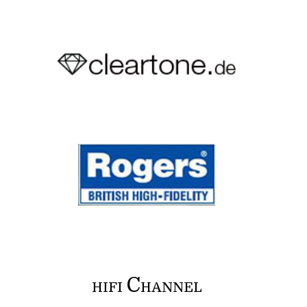
C
HIFI
HANNEL