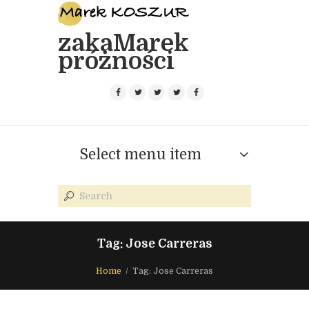
zakaMarek
próżności
Select menu item
Tag: Jose Carreras
Home
Tag: Jose Carreras