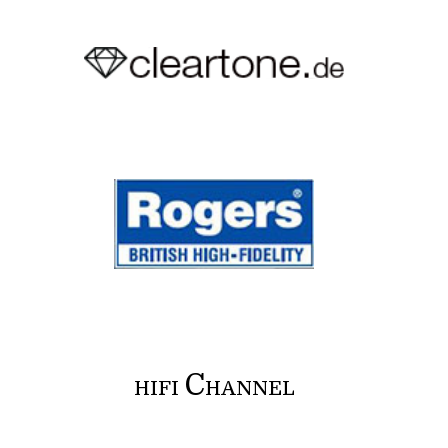
C
HIFI
HANNEL